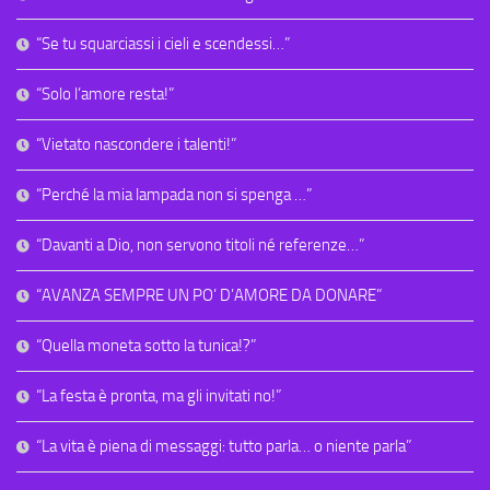
“Se tu squarciassi i cieli e scendessi…”
“Solo l’amore resta!”
“Vietato nascondere i talenti!”
“Perché la mia lampada non si spenga …”
“Davanti a Dio, non servono titoli né referenze…”
“AVANZA SEMPRE UN PO’ D’AMORE DA DONARE”
“Quella moneta sotto la tunica!?”
“La festa è pronta, ma gli invitati no!”
“La vita è piena di messaggi: tutto parla… o niente parla”