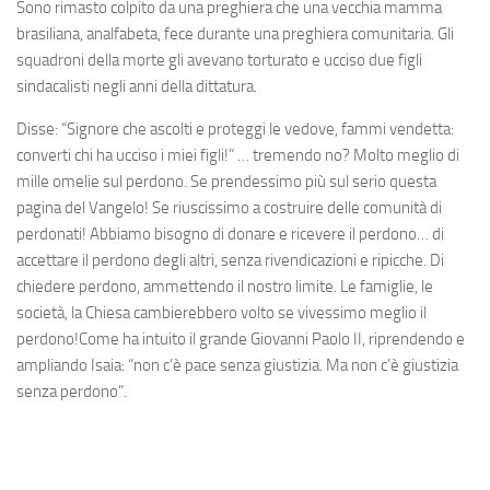
Sono rimasto colpito da una preghiera che una vecchia mamma
brasiliana, analfabeta, fece durante una preghiera comunitaria. Gli
squadroni della morte gli avevano torturato e ucciso due figli
sindacalisti negli anni della dittatura.
Disse: “Signore che ascolti e proteggi le vedove, fammi vendetta:
converti chi ha ucciso i miei figli!” … tremendo no? Molto meglio di
mille omelie sul perdono. Se prendessimo più sul serio questa
pagina del Vangelo! Se riuscissimo a costruire delle comunità di
perdonati! Abbiamo bisogno di donare e ricevere il perdono… di
accettare il perdono degli altri, senza rivendicazioni e ripicche. Di
chiedere perdono, ammettendo il nostro limite. Le famiglie, le
società, la Chiesa cambierebbero volto se vivessimo meglio il
perdono!Come ha intuito il grande Giovanni Paolo II, riprendendo e
ampliando Isaia: “non c’è pace senza giustizia. Ma non c’è giustizia
senza perdono”.