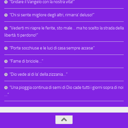
“Gridare il Vangelo con la nostra vita!”
“Chi si sente migliore degli altri, rimarra’ deluso!”
“Vederti mi riapre le ferite, sto male… ma ho scelto la strada della
libertà: ti perdono!”
“Porte socchiuse e le luci di casa sempre accese”
“Fame di briciole…”
“Dio vede al di la’ della zizzania…”
“Una pioggia continua di semi di Dio cade tutti i giorni sopra di noi
…”