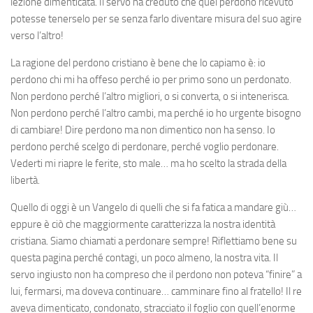
lezione dimenticata. Il servo ha creduto che quel perdono ricevuto
potesse tenerselo per se senza farlo diventare misura del suo agire
verso l’altro!
La ragione del perdono cristiano è bene che lo capiamo è: io
perdono chi mi ha offeso perché io per primo sono un perdonato.
Non perdono perché l’altro migliori, o si converta, o si intenerisca.
Non perdono perché l’altro cambi, ma perché io ho urgente bisogno
di cambiare! Dire perdono ma non dimentico non ha senso. Io
perdono perché scelgo di perdonare, perché voglio perdonare.
Vederti mi riapre le ferite, sto male… ma ho scelto la strada della
libertà.
Quello di oggi è un Vangelo di quelli che si fa fatica a mandare giù…
eppure è ciò che maggiormente caratterizza la nostra identità
cristiana. Siamo chiamati a perdonare sempre! Riflettiamo bene su
questa pagina perché contagi, un poco almeno, la nostra vita. Il
servo ingiusto non ha compreso che il perdono non poteva “finire” a
lui, fermarsi, ma doveva continuare… camminare fino al fratello! Il re
aveva dimenticato, condonato, stracciato il foglio con quell’enorme