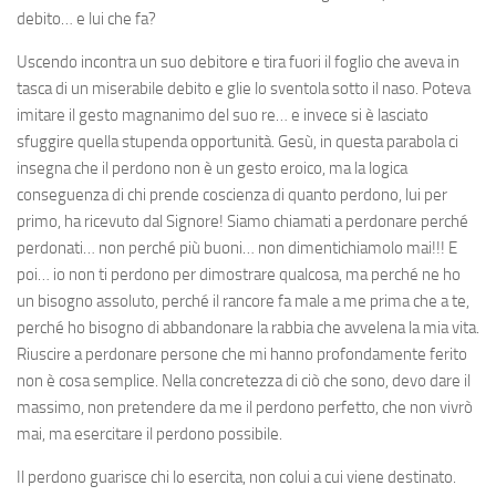
debito… e lui che fa?
Uscendo incontra un suo debitore e tira fuori il foglio che aveva in
tasca di un miserabile debito e glie lo sventola sotto il naso. Poteva
imitare il gesto magnanimo del suo re… e invece si è lasciato
sfuggire quella stupenda opportunità. Gesù, in questa parabola ci
insegna che il perdono non è un gesto eroico, ma la logica
conseguenza di chi prende coscienza di quanto perdono, lui per
primo, ha ricevuto dal Signore! Siamo chiamati a perdonare perché
perdonati… non perché più buoni… non dimentichiamolo mai!!! E
poi… io non ti perdono per dimostrare qualcosa, ma perché ne ho
un bisogno assoluto, perché il rancore fa male a me prima che a te,
perché ho bisogno di abbandonare la rabbia che avvelena la mia vita.
Riuscire a perdonare persone che mi hanno profondamente ferito
non è cosa semplice. Nella concretezza di ciò che sono, devo dare il
massimo, non pretendere da me il perdono perfetto, che non vivrò
mai, ma esercitare il perdono possibile.
Il perdono guarisce chi lo esercita, non colui a cui viene destinato.