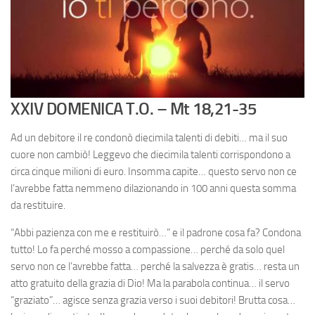
XXIV DOMENICA T.O.
–
Mt 18,21-35
Ad un debitore il re condonò diecimila talenti di debiti… ma il suo
cuore non cambiò! Leggevo che diecimila talenti corrispondono a
circa cinque milioni di euro. Insomma capite… questo servo non ce
l’avrebbe fatta nemmeno dilazionando in 100 anni questa somma
da restituire.
“Abbi pazienza con me e restituirò…” e il padrone cosa fa? Condona
tutto! Lo fa perché mosso a compassione… perché da solo quel
servo non ce l’avrebbe fatta… perché la salvezza è gratis… resta un
atto gratuito della grazia di Dio! Ma la parabola continua… il servo
“graziato”… agisce senza grazia verso i suoi debitori! Brutta cosa…