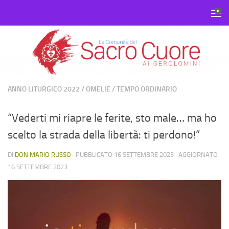
Salta al contenuto
ANNO LITURGICO 2022
/
OMELIE
/
TEMPO ORDINARIO
“Vederti mi riapre le ferite, sto male… ma ho
scelto la strada della libertà: ti perdono!”
DI
DON MARIO RUSSO
· PUBBLICATO
16 SETTEMBRE 2023
· AGGIORNATO
16 SETTEMBRE 2023