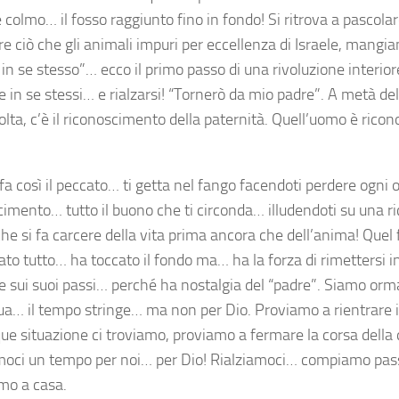
è colmo… il fosso raggiunto fino in fondo! Si ritrova a pascola
 ciò che gli animali impuri per eccellenza di Israele, mangia
 in se stesso”… ecco il primo passo di una rivoluzione interio
e in se stessi… e rialzarsi! “Tornerò da mio padre”. A metà del
olta, c’è il riconoscimento della paternità. Quell’uomo è rico
fa così il peccato… ti getta nel fango facendoti perdere ogni
cimento… tutto il buono che ti circonda… illudendoti su una r
che si fa carcere della vita prima ancora che dell’anima! Quel
to tutto… ha toccato il fondo ma… ha la forza di rimettersi in
re sui suoi passi… perché ha nostalgia del “padre”. Siamo orma
ua… il tempo stringe… ma non per Dio. Proviamo a rientrare i
ue situazione ci troviamo, proviamo a fermare la corsa della
moci un tempo per noi… per Dio! Rialziamoci… compiamo pass
amo a casa.