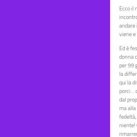
Ecco il 
incontr
andare i
viene e 
Ed è fe
donna c
per 99 
la diffe
qui la d
porci… q
dal prop
ma alla 
fedeltà,
niente! 
rimarre