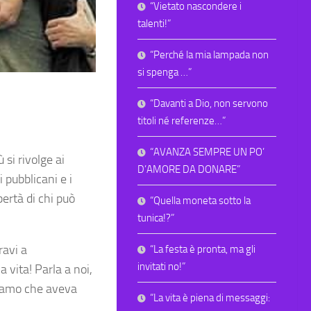
“Vietato nascondere i
talenti!”
“Perché la mia lampada non
si spenga …”
“Davanti a Dio, non servono
titoli né referenze…”
“AVANZA SEMPRE UN PO’
si rivolge ai
D’AMORE DA DONARE”
 pubblicani e i
bertà di chi può
“Quella moneta sotto la
tunica!?”
ravi a
“La festa è pronta, ma gli
invitati no!”
 vita! Parla a noi,
piamo che aveva
“La vita è piena di messaggi: