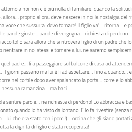
ttorno a noi non c’è più nulla di familiare, quando la solitud
 allora… proprio allora, deve nascere in noi la nostalgia del ri
a voce che sussurra: devo tornare! Il figlio va’… ritorna… e 
lle parole giuste… parole di vergogna… richiesta di perdono…
iaccolto! E sarà allora che si ritroverà figlio di un padre che 
 rientrare in noi stessi e tornare a lui, ne saremo semplicem
 quel padre… li a passeggiare sul balcone di casa ad attender
 I giorni passano ma lui è li ad aspettare… fino a quando… ecc
corre nel cortile dopo aver spalancato la porta… corre e lo ab
 nessuna ramanzina… ma baci.
le sentire parole… ne richieste di perdono! Lo abbraccia e b
donato quando lo ha visto da lontano! E lo fa rivestire (sen
o… lui che era stato con i porci!)… ordina che gli siano portati 
utta la dignità di figlio è stata recuperata!