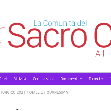
Orari
Attività
Commissioni
Documenti
Ricordi
ITURGICO 2021
/
OMELIE
/
QUARESIMA