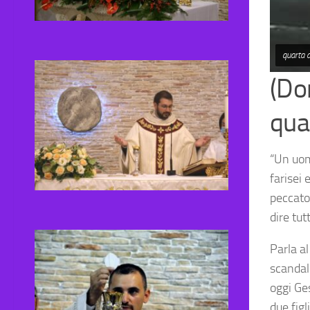
quarta 
(Do
qua
“Un uomo
farisei 
peccator
dire tu
Parla al
scandali
oggi Ge
due figli