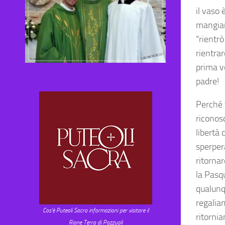
il vaso 
mangiare
“rientrò
rientrar
prima v
padre!
Perché 
riconos
libertà 
sperpera
ritorna
la Pasq
qualunq
regalia
Cos'è Puteoli Sacra informazioni per visitare il
ritorni
Rione Terra di Pozzuoli