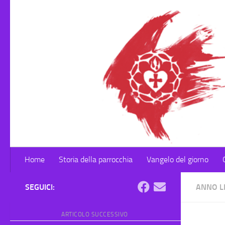
Salta al contenuto
Home
Storia della parrocchia
Vangelo del giorno
SEGUICI:
ANNO L
ARTICOLO SUCCESSIVO