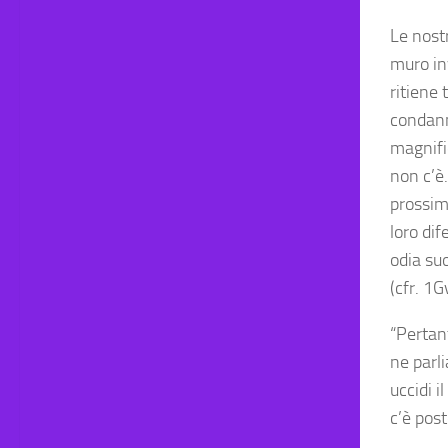
Le nostr
muro inv
ritiene 
condann
magnific
non c’è
prossimo
loro di
odia suo
(cfr. 1G
“Pertant
ne parli
uccidi 
c’è post