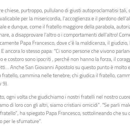
e chiese, purtroppo, pullulano di giusti autoproclamatisi tali
alicabile per la misericordia, l’accoglienza e il perdono dell’a
tale e dunque, come il fratello maggiore della parabola, autoriz
are, a disapprovare l’altro o i comportamenti dell’altro! Com
amente Papa Francesco, dove c’è la maldicenza, il giudizio, la
. E ancora lo stesso papa: “Ci sono persone che vivono parla
 e costoro sono ipocriti , perché non hanno la forza, il coragg
fetti… Anche San Giovanni Apostolo su questo punto è molto es
 fratello, cammina nelle tenebre; chi giudica il fratello, cam
v 9).
o, ogni volta che giudichiamo i nostri fratelli nel nostro cuo
amo di loro con gli altri, siamo cristiani omicidi”. “Se parli male
il fratello”, ha spiegato Papa Francesco, sottolineando che su
o per le sfumature”.