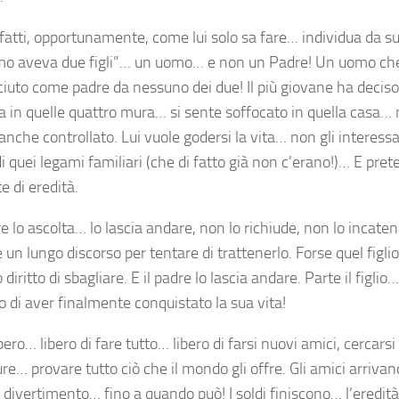
nfatti, opportunamente, come lui solo sa fare… individua da su
o aveva due figli”… un uomo… e non un Padre! Un uomo ch
ciuto come padre da nessuno dei due! Il più giovane ha decis
ova in quelle quattro mura… si sente soffocato in quella casa…
nche controllato. Lui vuole godersi la vita… non gli interessa 
 quei legami familiari (che di fatto già non c’erano!)… E pret
e di eredità.
re lo ascolta… lo lascia andare, non lo richiude, non lo incaten
un lungo discorso per tentare di trattenerlo. Forse quel figlio,
o diritto di sbagliare. E il padre lo lascia andare. Parte il figlio
o di aver finalmente conquistato la sua vita!
bero… libero di fare tutto… libero di farsi nuovi amici, cercars
e… provare tutto ciò che il mondo gli offre. Gli amici arriva
 divertimento… fino a quando può! I soldi finiscono… l’eredit