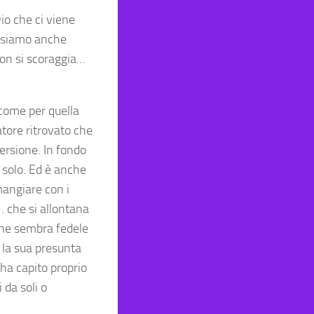
Dio che ci viene
ossiamo anche
non si scoraggia…
come per quella
tore ritrovato che
ersione. In fondo
a solo. Ed è anche
 mangiare con i
… che si allontana
 che sembra fedele
r la sua presunta
 ha capito proprio
 da soli o