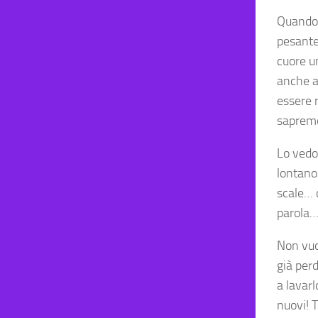
Quando a
pesante,
cuore un
anche a
essere r
sapremo
Lo vedo
lontano…
scale… 
parola…
Non vuo
già per
a lavarl
nuovi! T