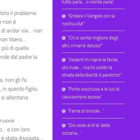
tutto parla… o niente parla”
bito il problema:
“Gridare il Vangelo con la
e non è
nostra vita!”
o di andar via… non
“Chi si sente migliore degli
 non libero…
altri, rimarra’ deluso!”
più di quella
ende dal padre la
“Vederti mi riapre le ferite,
sto male… ma ho scelto la
strada della libertà: ti perdono!”
a, non gli fa
 in quanto figlio,
“Porte socchiuse e le luci di
casa sempre accese”
… si allontana
“Fame di briciole…”
i nuove
“Dio vede al di la’ della
no… e con loro
zizzania…”
à è stata dissipata…