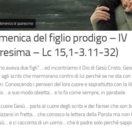
domenica di quaresima
menica del figlio prodigo – IV
resima – Lc 15,1-3.11-32)
 aveva due figli”… ed incontriamo il Dio di Gesù Cristo. Gesù 
e agli scribi che mormorano contro di lui perché se ne sta con i
i. Conoscendo i pensieri del loro cuore e soprattutto con la li
tto… a suo modo obietta… e lo fa come sempre, in parabole.
 cuore Gesù… parla al cuore degli scribi e dei farisei che son b
zzarsi in fretta… che conosco la lettera della Parola ma non la
sù… e ci racconta di un uomo… che è padre solo perché sap
.