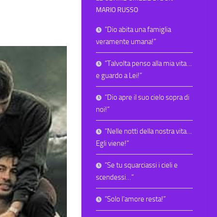
MARIO RUSSO
“Dio abita una famiglia
veramente umana!”
“Talvolta penso alla mia vita…
e guardo a Lei!”
“Dio apre il suo cielo sopra di
noi!”
“Nelle notti della nostra vita…
Egli viene!”
“Se tu squarciassi i cieli e
scendessi…”
“Solo l’amore resta!”