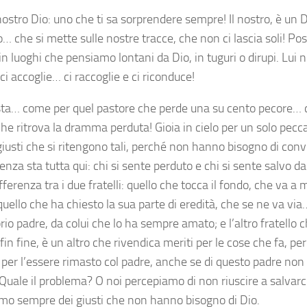
nostro Dio: uno che ti sa sorprendere sempre! Il nostro, è un 
o… che si mette sulle nostre tracce, che non ci lascia soli! P
n luoghi che pensiamo lontani da Dio, in tuguri o dirupi. Lui 
ci accoglie… ci raccoglie e ci riconduce!
sta… come per quel pastore che perde una su cento pecore… 
he ritrova la dramma perduta! Gioia in cielo per un solo pecca
giusti che si ritengono tali, perché non hanno bisogno di conv
renza sta tutta qui: chi si sente perduto e chi si sente salvo d
ifferenza tra i due fratelli: quello che tocca il fondo, che va a
uello che ha chiesto la sua parte di eredità, che se ne va via
rio padre, da colui che lo ha sempre amato; e l’altro fratello
fin fine, è un altro che rivendica meriti per le cose che fa, pe
 per l’essere rimasto col padre, anche se di questo padre non
Quale il problema? O noi percepiamo di non riuscire a salvarci
mo sempre dei giusti che non hanno bisogno di Dio.