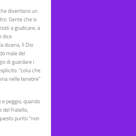
, che diventano un
ltro. Gente che si
zati a giudicare, a
e dice
 diceria, lì Dio
ndo male del
io di guardare i
plicito: “colui che
mina nelle tenebre”
re e peggio, quando
 del fratello,
 questo punto “non