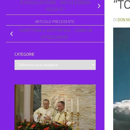
“T
È FACILE LAPIDARE… MA CHI È SENZA
PECCATO?
DI
DON M
ARTICOLO PRECEDENTE
“ASPETTERÀ IL NOSTRO DIO… COME HA
ATTESO MOSÈ”
CATEGORIE
Categorie