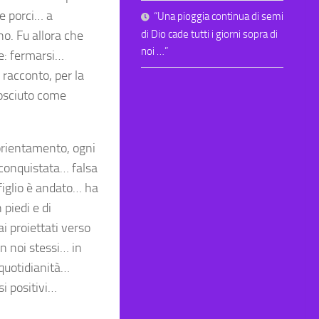
re porci… a
“Una pioggia continua di semi
di Dio cade tutti i giorni sopra di
no. Fu allora che
noi …”
re: fermarsi…
 racconto, per la
nosciuto come
 orientamento, ogni
iconquistata… falsa
 figlio è andato… ha
 piedi e di
i proiettati verso
n noi stessi… in
 quotidianità…
i positivi…