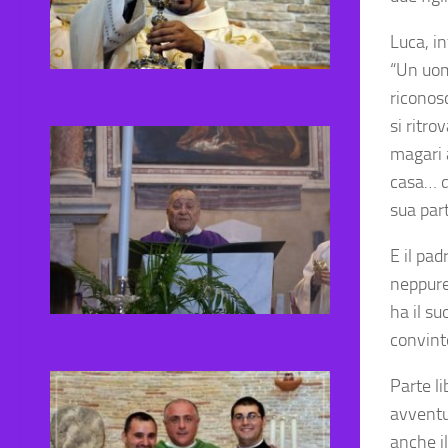
Luca, i
“Un uom
riconos
si ritr
magari a
casa… di
sua part
E il pad
neppure 
ha il su
convint
Parte li
avventur
anche il