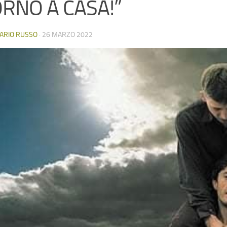
ORNÒ A CASA!”
ARIO RUSSO
·
26 MARZO 2022