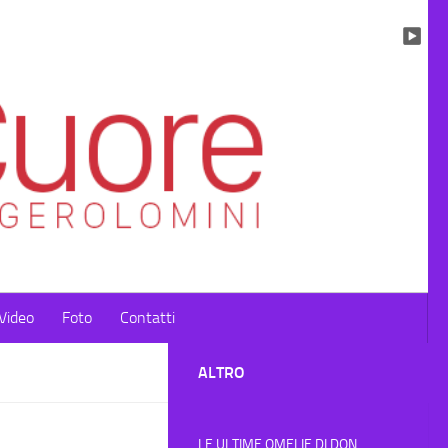
Video
Foto
Contatti
ALTRO
LE ULTIME OMELIE DI DON