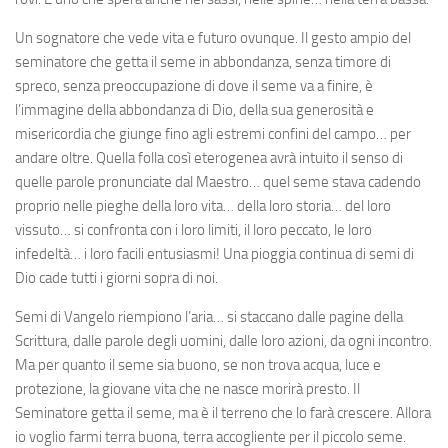
Un sognatore che vede vita e futuro ovunque. Il gesto ampio del
seminatore che getta il seme in abbondanza, senza timore di
spreco, senza preoccupazione di dove il seme va a finire, è
l’immagine della abbondanza di Dio, della sua generosità e
misericordia che giunge fino agli estremi confini del campo… per
andare oltre. Quella folla così eterogenea avrà intuito il senso di
quelle parole pronunciate dal Maestro… quel seme stava cadendo
proprio nelle pieghe della loro vita… della loro storia… del loro
vissuto… si confronta con i loro limiti, il loro peccato, le loro
infedeltà… i loro facili entusiasmi! Una pioggia continua di semi di
Dio cade tutti i giorni sopra di noi.
Semi di Vangelo riempiono l’aria… si staccano dalle pagine della
Scrittura, dalle parole degli uomini, dalle loro azioni, da ogni incontro.
Ma per quanto il seme sia buono, se non trova acqua, luce e
protezione, la giovane vita che ne nasce morirà presto. Il
Seminatore getta il seme, ma è il terreno che lo farà crescere. Allora
io voglio farmi terra buona, terra accogliente per il piccolo seme.