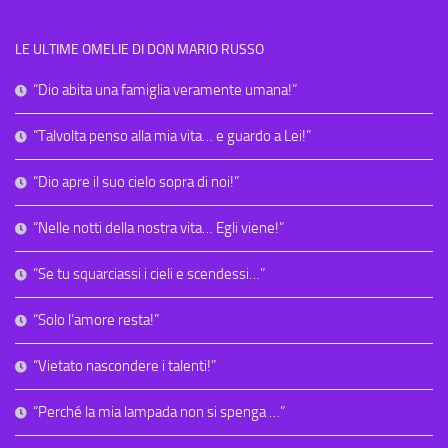
LE ULTIME OMELIE DI DON MARIO RUSSO
“Dio abita una famiglia veramente umana!”
“Talvolta penso alla mia vita… e guardo a Lei!”
“Dio apre il suo cielo sopra di noi!”
“Nelle notti della nostra vita… Egli viene!”
“Se tu squarciassi i cieli e scendessi…”
“Solo l’amore resta!”
“Vietato nascondere i talenti!”
“Perché la mia lampada non si spenga …”