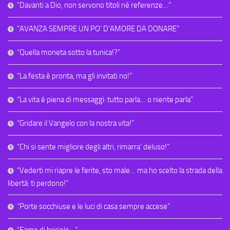
“Davanti a Dio, non servono titoli né referenze…”
“AVANZA SEMPRE UN PO’ D’AMORE DA DONARE”
“Quella moneta sotto la tunica!?”
“La festa è pronta, ma gli invitati no!”
“La vita è piena di messaggi: tutto parla… o niente parla”
“Gridare il Vangelo con la nostra vita!”
“Chi si sente migliore degli altri, rimarra’ deluso!”
“Vederti mi riapre le ferite, sto male… ma ho scelto la strada della
libertà: ti perdono!”
“Porte socchiuse e le luci di casa sempre accese”
“Fame di briciole…”