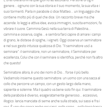
genere… ognuno con la sua storia e il suo momento, la sua vita e i
suoi tormenti. Parla in parabole ci dice Matteo… un linguaggio che
contiene molto più di quel che dice. Un racconto breve ma che
accende: lo leggi e attiva idee, evoca immagini, suscita emozioni, fa
vibrare il cuore. Cammina Gesù nella sua terra di Palestina…
cammina e osserva, coglie… e sembra farci capire di amare i campi
di grano, le distese di spighe, i vigneti. Oggi osserva un seminatore
e nel suo gesto intuisce qualcosa di Dio. “Il seminatore uscì a
seminare”: il seminatore, non un seminatore; il Seminatore per
eccellenza, Colui che con il seminare si identifica, perché non fa altro
che questo!
Seminatore allora, è uno dei nomi di Dio… forse il più bello.
Vediamolo insieme questo seminatore: un uomo con una sacca al
collo che percorre un campo, con un gesto largo della mano,
sapiente e solenne. Ma il quadro va bene solo fin qui. Il seminatore
della parabola è diverso, esageratamente generoso… eccessivo,
illogico: lancia manciate di seme anche sulla strada, sui sassi e fra i
rovi. È uno che spera anche nei sassi, nelle spine… nella terra bassa.