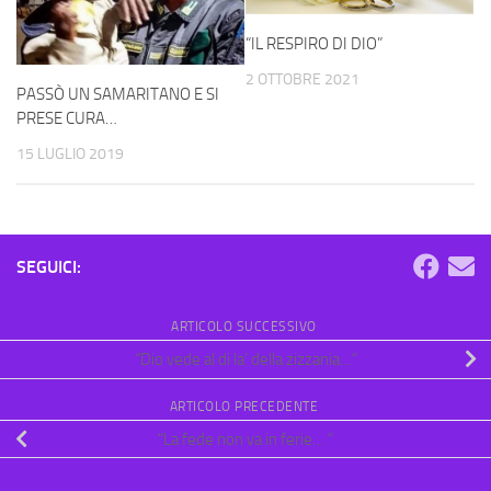
“IL RESPIRO DI DIO”
2 OTTOBRE 2021
PASSÒ UN SAMARITANO E SI
PRESE CURA…
15 LUGLIO 2019
SEGUICI:
ARTICOLO SUCCESSIVO
“Dio vede al di la’ della zizzania…”
ARTICOLO PRECEDENTE
“La fede non va in ferie… ”