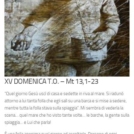
XV DOMENICA T.O. – Mt 13,1-23
“Quel giorno Gesù uscì di casa e sedette in riva al mare. Si radunò
attorno a lui tanta folla che egli salì su una barca e si mise a sedere,
mentre tutta la folla stava sulla spiaggia”. Mi sembra di vederla la
scena… quel mare che ho visto tante volte… le barche, la gente sulla
spiaggia… e Lui che parla!
È una folla anonima quel giorno ad ascoltarlo. Persone di ogni