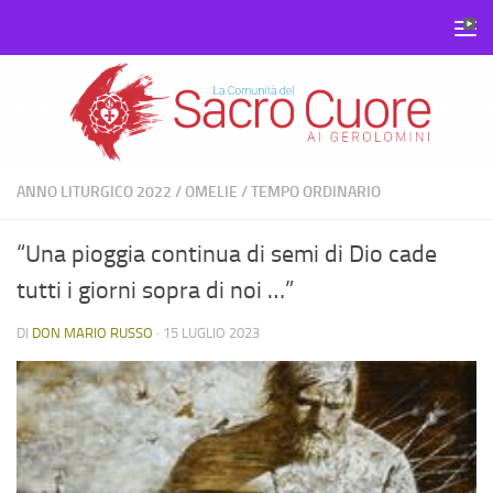
Salta al contenuto
ANNO LITURGICO 2022
/
OMELIE
/
TEMPO ORDINARIO
“Una pioggia continua di semi di Dio cade
tutti i giorni sopra di noi …”
DI
DON MARIO RUSSO
·
15 LUGLIO 2023