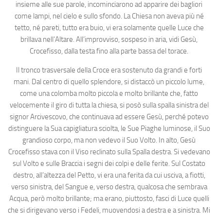
insieme alle sue parole, incominciarono ad apparire dei bagliori
come lampi, nel cielo e sullo sfondo. La Chiesa non aveva più né
tetto, né pareti, tutto era buio, vi era solamente quelle Luce che
brillava nell’Altare. All’improvviso, sospeso in aria, vidi Gesù,
Crocefisso, dalla testa fino alla parte bassa del torace.
Il tronco trasversale della Croce era sostenuto da grandi e forti
mani. Dal centro di quello splendore, si distaccò un piccolo lume,
come una colomba molto piccola e molto brillante che, fatto
velocemente il giro di tutta la chiesa, si posò sulla spalla sinistra del
signor Arcivescovo, che continuava ad essere Gesù, perché potevo
distinguere la Sua capigliatura sciolta, le Sue Piaghe luminose, il Suo
grandioso corpo, ma non vedevo il Suo Volto. In alto, Gesù
Crocefisso stava con il Viso reclinato sulla Spalla destra. Si vedevano
sul Volto e sulle Braccia i segni dei colpi e delle ferite. Sul Costato
destro, all’altezza del Petto, vi era una ferita da cui usciva, a fiotti,
verso sinistra, del Sangue e, verso destra, qualcosa che sembrava
Acqua, però molto brillante; ma erano, piuttosto, fasci di Luce quelli
che si dirigevano verso i Fedeli, muovendosi a destra e a sinistra. Mi