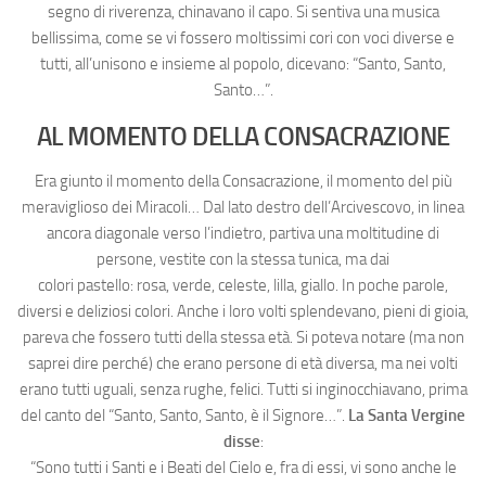
segno di riverenza, chinavano il capo. Si sentiva una musica
bellissima, come se vi fossero moltissimi cori con voci diverse e
tutti, all’unisono e insieme al popolo, dicevano: “Santo, Santo,
Santo…”.
AL MOMENTO DELLA CONSACRAZIONE
Era giunto il momento della Consacrazione, il momento del più
meraviglioso dei Miracoli… Dal lato destro dell’Arcivescovo, in linea
ancora diagonale verso l’indietro, partiva una moltitudine di
persone, vestite con la stessa tunica, ma dai
colori pastello: rosa, verde, celeste, lilla, giallo. In poche parole,
diversi e deliziosi colori. Anche i loro volti splendevano, pieni di gioia,
pareva che fossero tutti della stessa età. Si poteva notare (ma non
saprei dire perché) che erano persone di età diversa, ma nei volti
erano tutti uguali, senza rughe, felici. Tutti si inginocchiavano, prima
del canto del “Santo, Santo, Santo, è il Signore…”.
La Santa Vergine
disse
:
“Sono tutti i Santi e i Beati del Cielo e, fra di essi, vi sono anche le