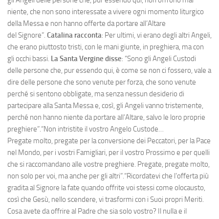
niente, che non sono interessate a vivere ogni momento liturgico
della Messa e non hanno offerte da portare all’Altare
del Signore”.
Catalina racconta
: Per ultimi, vi erano degli altri Angeli,
che erano piuttosto tristi, con le mani giunte, in preghiera, ma con
gli occhi bassi.
La Santa Vergine disse
: “Sono gli Angeli Custodi
delle persone che, pur essendo qui, è come se non ci fossero, vale a
dire delle persone che sono venute per forza, che sono venute
perché si sentono obbligate, ma senza nessun desiderio di
partecipare alla Santa Messa e, così, gli Angeli vanno tristemente,
perché non hanno niente da portare all’Altare, salvo le loro proprie
preghiere”.“Non intristite il vostro Angelo Custode…
Pregate molto, pregate per la conversione dei Peccatori, per la Pace
nel Mondo, per i vostri Famigliari, per il vostro Prossimo e per quelli
che si raccomandano alle vostre preghiere. Pregate, pregate molto,
non solo per voi, ma anche per gli altri”.“Ricordatevi che l’offerta più
gradita al Signore la fate quando offrite voi stessi come olocausto,
così che Gesù, nello scendere, vi trasformi con i Suoi propri Meriti.
Cosa avete da offrire al Padre che sia solo vostro? Il nulla e il