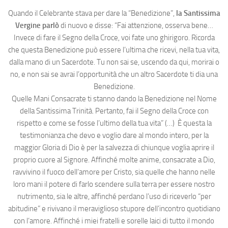
Quando il Celebrante stava per dare la “Benedizione”,
la Santissima
Vergine parlò
di nuovo e disse: “Fai attenzione, osserva bene…
Invece di fare il Segno della Croce, voi fate uno ghirigoro. Ricorda
che questa Benedizione può essere l’ultima che ricevi, nella tua vita,
dalla mano di un Sacerdote. Tu non sai se, uscendo da qui, morirai o
no, e non sai se avrai l’opportunità che un altro Sacerdote ti dia una
Benedizione.
Quelle Mani Consacrate ti stanno dando la Benedizione nel Nome
della Santissima Trinità. Pertanto, fai il Segno della Croce con
rispetto e come se fosse l’ultimo della tua vita” (…) È questa la
testimonianza che devo e voglio dare al mondo intero, per la
maggior Gloria di Dio è per la salvezza di chiunque voglia aprire il
proprio cuore al Signore. Affinché molte anime, consacrate a Dio,
ravvivino il fuoco dell’amore per Cristo, sia quelle che hanno nelle
loro mani il potere di farlo scendere sulla terra per essere nostro
nutrimento, sia le altre, affinché perdano l’uso di riceverlo “per
abitudine” e rivivano il meraviglioso stupore dell’incontro quotidiano
con l’amore. Affinché i miei fratelli e sorelle laici di tutto il mondo