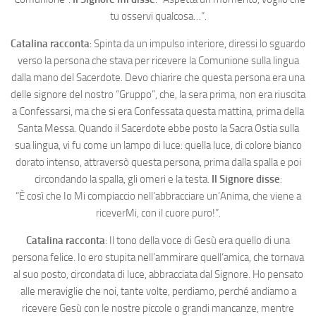
tu osservi qualcosa…”.
Catalina racconta
: Spinta da un impulso interiore, diressi lo sguardo
verso la persona che stava per ricevere la Comunione sulla lingua
dalla mano del Sacerdote. Devo chiarire che questa persona era una
delle signore del nostro “Gruppo”, che, la sera prima, non era riuscita
a Confessarsi, ma che si era Confessata questa mattina, prima della
Santa Messa. Quando il Sacerdote ebbe posto la Sacra Ostia sulla
sua lingua, vi fu come un lampo di luce: quella luce, di colore bianco
dorato intenso, attraversò questa persona, prima dalla spalla e poi
circondando la spalla, gli omeri e la testa.
Il Signore disse
:
“È così che Io Mi compiaccio nell’abbracciare un’Anima, che viene a
riceverMi, con il cuore puro!”.
Catalina racconta
: Il tono della voce di Gesù era quello di una
persona felice. Io ero stupita nell’ammirare quell’amica, che tornava
al suo posto, circondata di luce, abbracciata dal Signore. Ho pensato
alle meraviglie che noi, tante volte, perdiamo, perché andiamo a
ricevere Gesù con le nostre piccole o grandi mancanze, mentre