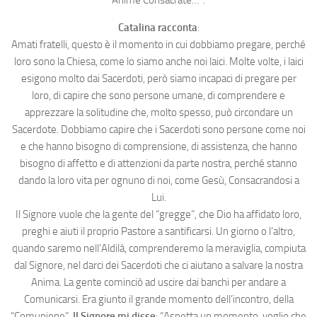
Catalina racconta
:
Amati fratelli, questo è il momento in cui dobbiamo pregare, perché
loro sono la Chiesa, come lo siamo anche noi laici. Molte volte, i laici
esigono molto dai Sacerdoti, però siamo incapaci di pregare per
loro, di capire che sono persone umane, di comprendere e
apprezzare la solitudine che, molto spesso, può circondare un
Sacerdote. Dobbiamo capire che i Sacerdoti sono persone come noi
e che hanno bisogno di comprensione, di assistenza, che hanno
bisogno di affetto e di attenzioni da parte nostra, perché stanno
dando la loro vita per ognuno di noi, come Gesù, Consacrandosi a
Lui.
Il Signore vuole che la gente del “gregge”, che Dio ha affidato loro,
preghi e aiuti il proprio Pastore a santificarsi. Un giorno o l’altro,
quando saremo nell’Aldilà, comprenderemo la meraviglia, compiuta
dal Signore, nel darci dei Sacerdoti che ci aiutano a salvare la nostra
Anima. La gente cominciò ad uscire dai banchi per andare a
Comunicarsi. Era giunto il grande momento dell’incontro, della
“Comunione”.
Il Signore mi disse
: “Aspetta un momento, voglio che