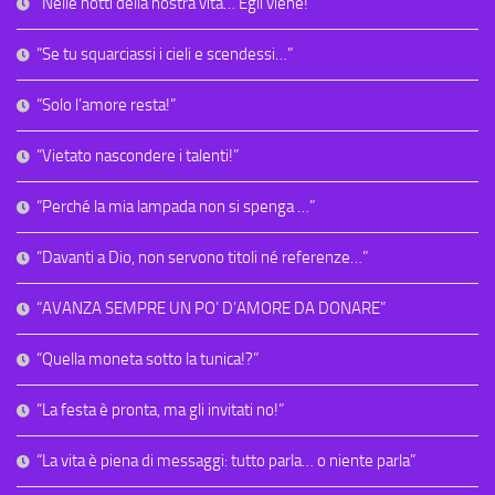
“Nelle notti della nostra vita… Egli viene!”
“Se tu squarciassi i cieli e scendessi…”
“Solo l’amore resta!”
“Vietato nascondere i talenti!”
“Perché la mia lampada non si spenga …”
“Davanti a Dio, non servono titoli né referenze…”
“AVANZA SEMPRE UN PO’ D’AMORE DA DONARE”
“Quella moneta sotto la tunica!?”
“La festa è pronta, ma gli invitati no!”
“La vita è piena di messaggi: tutto parla… o niente parla”