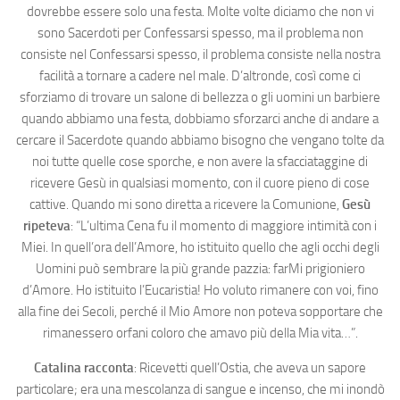
dovrebbe essere solo una festa. Molte volte diciamo che non vi
sono Sacerdoti per Confessarsi spesso, ma il problema non
consiste nel Confessarsi spesso, il problema consiste nella nostra
facilità a tornare a cadere nel male. D’altronde, così come ci
sforziamo di trovare un salone di bellezza o gli uomini un barbiere
quando abbiamo una festa, dobbiamo sforzarci anche di andare a
cercare il Sacerdote quando abbiamo bisogno che vengano tolte da
noi tutte quelle cose sporche, e non avere la sfacciataggine di
ricevere Gesù in qualsiasi momento, con il cuore pieno di cose
cattive. Quando mi sono diretta a ricevere la Comunione,
Gesù
ripeteva
: “L’ultima Cena fu il momento di maggiore intimità con i
Miei. In quell’ora dell’Amore, ho istituito quello che agli occhi degli
Uomini può sembrare la più grande pazzia: farMi prigioniero
d’Amore. Ho istituito l’Eucaristia! Ho voluto rimanere con voi, fino
alla fine dei Secoli, perché il Mio Amore non poteva sopportare che
rimanessero orfani coloro che amavo più della Mia vita…”.
Catalina racconta
: Ricevetti quell’Ostia, che aveva un sapore
particolare; era una mescolanza di sangue e incenso, che mi inondò