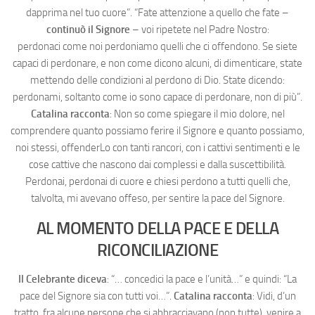
dapprima nel tuo cuore”. “Fate attenzione a quello che fate –
continuò il Signore
– voi ripetete nel Padre Nostro:
perdonaci come noi perdoniamo quelli che ci offendono. Se siete
capaci di perdonare, e non come dicono alcuni, di dimenticare, state
mettendo delle condizioni al perdono di Dio. State dicendo:
perdonami, soltanto come io sono capace di perdonare, non di più”.
Catalina racconta
: Non so come spiegare il mio dolore, nel
comprendere quanto possiamo ferire il Signore e quanto possiamo,
noi stessi, offenderLo con tanti rancori, con i cattivi sentimenti e le
cose cattive che nascono dai complessi e dalla suscettibilità.
Perdonai, perdonai di cuore e chiesi perdono a tutti quelli che,
talvolta, mi avevano offeso, per sentire la pace del Signore.
AL MOMENTO DELLA PACE E DELLA
RICONCILIAZIONE
Il Celebrante diceva
: “… concedici la pace e l’unità…” e quindi: “La
pace del Signore sia con tutti voi…”.
Catalina racconta
: Vidi, d’un
tratto, fra alcune persone che si abbracciavano (non tutte), venire a