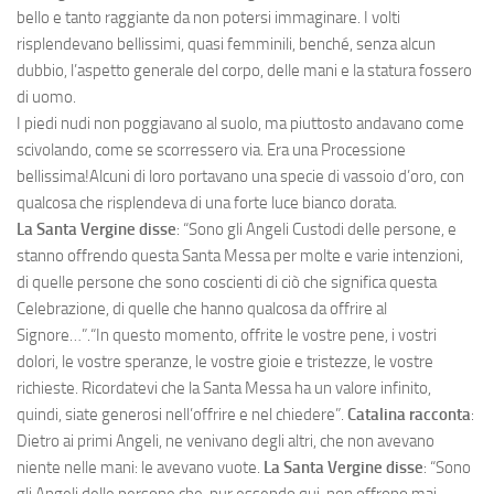
bello e tanto raggiante da non potersi immaginare. I volti
risplendevano bellissimi, quasi femminili, benché, senza alcun
dubbio, l’aspetto generale del corpo, delle mani e la statura fossero
di uomo.
I piedi nudi non poggiavano al suolo, ma piuttosto andavano come
scivolando, come se scorressero via. Era una Processione
bellissima!Alcuni di loro portavano una specie di vassoio d’oro, con
qualcosa che risplendeva di una forte luce bianco dorata.
La Santa Vergine disse
: “Sono gli Angeli Custodi delle persone, e
stanno offrendo questa Santa Messa per molte e varie intenzioni,
di quelle persone che sono coscienti di ciò che significa questa
Celebrazione, di quelle che hanno qualcosa da offrire al
Signore…”.“In questo momento, offrite le vostre pene, i vostri
dolori, le vostre speranze, le vostre gioie e tristezze, le vostre
richieste. Ricordatevi che la Santa Messa ha un valore infinito,
quindi, siate generosi nell’offrire e nel chiedere”.
Catalina racconta
:
Dietro ai primi Angeli, ne venivano degli altri, che non avevano
niente nelle mani: le avevano vuote.
La Santa Vergine disse
: “Sono
gli Angeli delle persone che, pur essendo qui, non offrono mai