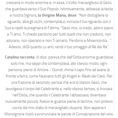
crescere in modo enorme e, in essa, il Volto meraviglioso di Gesù
che guardava verso il Suo Popolo. Istintivamente, abbassai la testa
e nostra Signora,
la Vergine Maria, disse
: “Non distogliere lo
sguardo, alza gli occhi, contemplaLo, incrocia il tuo sguardo con il
Suo e ripeti la preghiera di Fatima: “Gesù mio, io credo, adoro spero
e Ti amo. Ti chiedo perdono per tutti quelli che non credono, non
adorano, non sperano e non Ti amano. Perdono e Misericordia…”.
Adesso, diGli quanto Lo ami, rendi il tuo omaggio al Re dei Re”.
Catalina racconta
: Vi dico: pareva che dall’Ostia enorme guardasse
solo me, ma seppi che contemplava, allo stesso modo, ogni
persona, pieno di Amore… Quindi, chinai il capo fino ad avere la
fronte a terra, come facevano tutti gli Angeli e i Beati del Cielo. Per
una frazione di secondo, pensai che era lo stesso Gesù, che
avvolgeva il corpo del Celebrante e, nello stesso tempo, si trovava
nell’Ostia, che quando il Celebrante l’abbassava, diventava
nuovamente piccola. Avevo le guance piene di lacrime, non potevo
uscire dal mio stato di meravigliato stupore. Non appena il
Monsignore iniziò a pronunciare le parole di Consacrazione del vino,