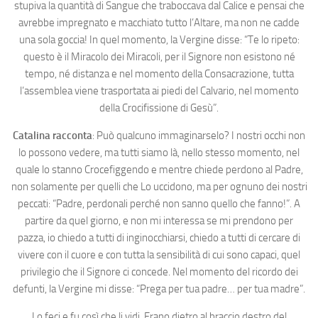
stupiva la quantità di Sangue che traboccava dal Calice e pensai che
avrebbe impregnato e macchiato tutto l’Altare, ma non ne cadde
una sola goccia! In quel momento, la Vergine disse: “Te lo ripeto:
questo è il Miracolo dei Miracoli, per il Signore non esistono né
tempo, né distanza e nel momento della Consacrazione, tutta
l’assemblea viene trasportata ai piedi del Calvario, nel momento
della Crocifissione di Gesù”.
Catalina racconta
: Può qualcuno immaginarselo? I nostri occhi non
lo possono vedere, ma tutti siamo là, nello stesso momento, nel
quale lo stanno Crocefiggendo e mentre chiede perdono al Padre,
non solamente per quelli che Lo uccidono, ma per ognuno dei nostri
peccati: “Padre, perdonali perché non sanno quello che fanno!”. A
partire da quel giorno, e non mi interessa se mi prendono per
pazza, io chiedo a tutti di inginocchiarsi, chiedo a tutti di cercare di
vivere con il cuore e con tutta la sensibilità di cui sono capaci, quel
privilegio che il Signore ci concede. Nel momento del ricordo dei
defunti, la Vergine mi disse: “Prega per tua padre… per tua madre”.
Lo feci e fu così che li vidi. Erano dietro al braccio destro del