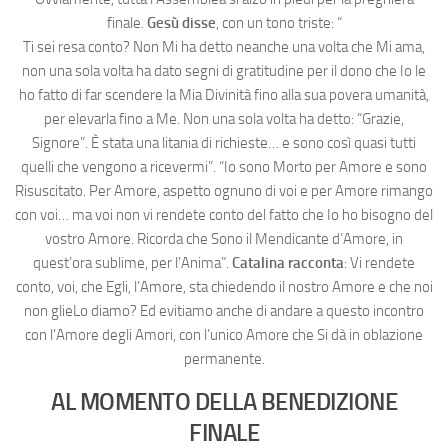
finale.
Gesù disse
, con un tono triste: “
Ti sei resa conto? Non Mi ha detto neanche una volta che Mi ama,
non una sola volta ha dato segni di gratitudine per il dono che Io le
ho fatto di far scendere la Mia Divinità fino alla sua povera umanità,
per elevarla fino a Me. Non una sola volta ha detto: “Grazie,
Signore”. È stata una litania di richieste… e sono così quasi tutti
quelli che vengono a ricevermi”. “Io sono Morto per Amore e sono
Risuscitato. Per Amore, aspetto ognuno di voi e per Amore rimango
con voi… ma voi non vi rendete conto del fatto che Io ho bisogno del
vostro Amore. Ricorda che Sono il Mendicante d’Amore, in
quest’ora sublime, per l’Anima”.
Catalina racconta
: Vi rendete
conto, voi, che Egli, l’Amore, sta chiedendo il nostro Amore e che noi
non glieLo diamo? Ed evitiamo anche di andare a questo incontro
con l’Amore degli Amori, con l’unico Amore che Si dà in oblazione
permanente.
AL MOMENTO DELLA BENEDIZIONE
FINALE