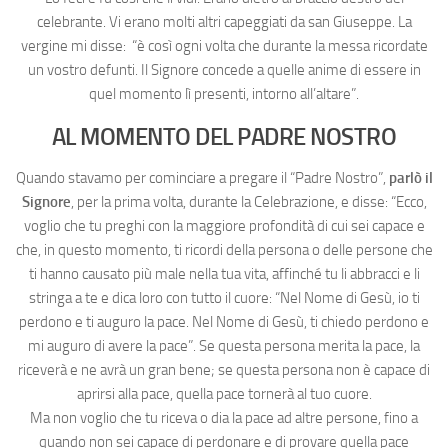
celebrante. Vi erano molti altri capeggiati da san Giuseppe. La
vergine mi disse: “è così ogni volta che durante la messa ricordate
un vostro defunti. Il Signore concede a quelle anime di essere in
quel momento lì presenti, intorno all’altare”.
AL MOMENTO DEL PADRE NOSTRO
Quando stavamo per cominciare a pregare il “Padre Nostro”,
parlò il
Signore
, per la prima volta, durante la Celebrazione, e disse: “Ecco,
voglio che tu preghi con la maggiore profondità di cui sei capace e
che, in questo momento, ti ricordi della persona o delle persone che
ti hanno causato più male nella tua vita, affinché tu li abbracci e li
stringa a te e dica loro con tutto il cuore: “Nel Nome di Gesù, io ti
perdono e ti auguro la pace. Nel Nome di Gesù, ti chiedo perdono e
mi auguro di avere la pace”. Se questa persona merita la pace, la
riceverà e ne avrà un gran bene; se questa persona non è capace di
aprirsi alla pace, quella pace tornerà al tuo cuore.
Ma non voglio che tu riceva o dia la pace ad altre persone, fino a
quando non sei capace di perdonare e di provare quella pace