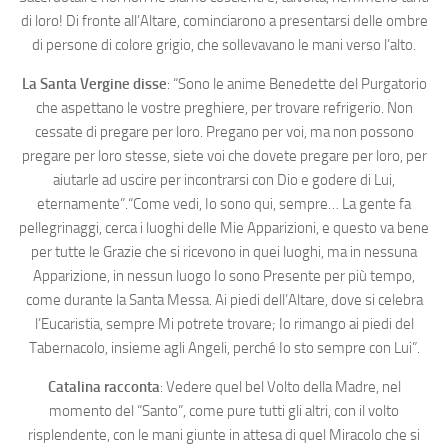
di loro! Di fronte all’Altare, cominciarono a presentarsi delle ombre
di persone di colore grigio, che sollevavano le mani verso l’alto.
La Santa Vergine disse
: “Sono le anime Benedette del Purgatorio
che aspettano le vostre preghiere, per trovare refrigerio. Non
cessate di pregare per loro. Pregano per voi, ma non possono
pregare per loro stesse, siete voi che dovete pregare per loro, per
aiutarle ad uscire per incontrarsi con Dio e godere di Lui,
eternamente”.“Come vedi, Io sono qui, sempre… La gente fa
pellegrinaggi, cerca i luoghi delle Mie Apparizioni, e questo va bene
per tutte le Grazie che si ricevono in quei luoghi, ma in nessuna
Apparizione, in nessun luogo Io sono Presente per più tempo,
come durante la Santa Messa. Ai piedi dell’Altare, dove si celebra
l’Eucaristia, sempre Mi potrete trovare; Io rimango ai piedi del
Tabernacolo, insieme agli Angeli, perché Io sto sempre con Lui”.
Catalina racconta
: Vedere quel bel Volto della Madre, nel
momento del “Santo”, come pure tutti gli altri, con il volto
risplendente, con le mani giunte in attesa di quel Miracolo che si