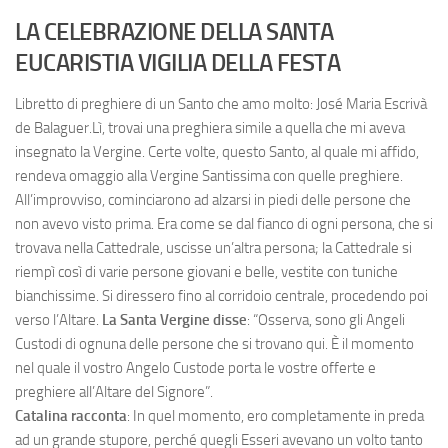
LA CELEBRAZIONE DELLA SANTA
EUCARISTIA
VIGILIA DELLA FESTA
Libretto di preghiere di un Santo che amo molto: José Maria Escrivà
de Balaguer.Lì, trovai una preghiera simile a quella che mi aveva
insegnato la Vergine. Certe volte, questo Santo, al quale mi affido,
rendeva omaggio alla Vergine Santissima con quelle preghiere.
All’improvviso, cominciarono ad alzarsi in piedi delle persone che
non avevo visto prima. Era come se dal fianco di ogni persona, che si
trovava nella Cattedrale, uscisse un’altra persona; la Cattedrale si
riempì così di varie persone giovani e belle, vestite con tuniche
bianchissime. Si diressero fino al corridoio centrale, procedendo poi
verso l’Altare.
La Santa Vergine disse
: “Osserva, sono gli Angeli
Custodi di ognuna delle persone che si trovano qui. È il momento
nel quale il vostro Angelo Custode porta le vostre offerte e
preghiere all’Altare del Signore”.
Catalina racconta
: In quel momento, ero completamente in preda
ad un grande stupore, perché quegli Esseri avevano un volto tanto