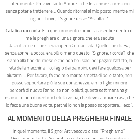
interamente. Provavo tanto Amore… che le lacrime scorrevano
senza poterle trattenere… Quando ritornai al mio posto, mentre mi
inginocchiavo, il Signore disse: “Ascolta…”.
Catalina racconta
: E in quel momento cominciai a sentire dentro di
me le preghiere di una signora, che era seduta
davanti a me e che si era appena Comunicata. Quello che diceva,
senza aprire la bocca, era più o meno questo: “Signore, ricordaTi che
siamo alla fine del mese e che non ho i soldi per pagare l’affitto, la
rata della macchina, il collegio dei bambini, devi fare qualcosa per
aiutarmi… Per favore, fa che mio marito smetta di bere tanto, non
posso sopportare più le sue ubriachezze, e mio figlio minore
perderà di nuovo l’anno, se non lo aiuti, questa settimana ha gli
esami… e non dimenticarTi della vicina, che deve cambiare casa, che
lo faccia una buona volta, perché io non la posso sopportare… ecc.”.
AL MOMENTO DELLA PREGHIERA FINALE
In quel momento, il Signor Arcivescovo disse: “Preghiamo” .
Ovviamente, tutta l’Assemblea si alzò in piedi per la preghiera