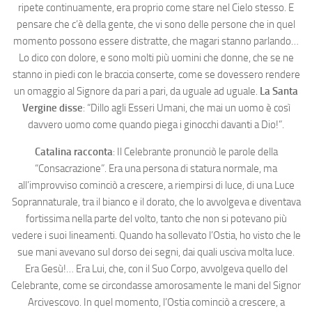
ripete continuamente, era proprio come stare nel Cielo stesso. E
pensare che c’è della gente, che vi sono delle persone che in quel
momento possono essere distratte, che magari stanno parlando…
Lo dico con dolore, e sono molti più uomini che donne, che se ne
stanno in piedi con le braccia conserte, come se dovessero rendere
un omaggio al Signore da pari a pari, da uguale ad uguale.
La Santa
Vergine disse
: “Dillo agli Esseri Umani, che mai un uomo è così
davvero uomo come quando piega i ginocchi davanti a Dio!”.
Catalina racconta
: Il Celebrante pronunciò le parole della
“Consacrazione”. Era una persona di statura normale, ma
all’improvviso cominciò a crescere, a riempirsi di luce, di una Luce
Soprannaturale, tra il bianco e il dorato, che lo avvolgeva e diventava
fortissima nella parte del volto, tanto che non si potevano più
vedere i suoi lineamenti. Quando ha sollevato l’Ostia, ho visto che le
sue mani avevano sul dorso dei segni, dai quali usciva molta luce.
Era Gesù!… Era Lui, che, con il Suo Corpo, avvolgeva quello del
Celebrante, come se circondasse amorosamente le mani del Signor
Arcivescovo. In quel momento, l’Ostia cominciò a crescere, a