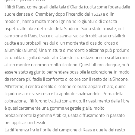
I fili di Raes, come quelli della tela d’Olanda (cucita come fodera dalle
suore clarisse di Chambéry dopo l’incendio del 1532) e di lini
moderni, hanno molta meno lignina nelle giunture di crescita
rispetto alle fibre del resto della Sindone. Sono state trovate, nel
campione di Raes, tracce di alizarina (radice di robbia) su cristalli di
calcite e su probabili residui di un mordente di ossido idroso di
alluminio (allume). Una mistura di mordenti e alizarina può produrre
la tonalità di giallo desiderata. Queste incrostazioni non si attaccano
al lino mentre ricoprono molto il cotone. Quest’ultimo, dunque, può
essere stato aggiunto per rendere possibile la colorazione, in modo
da rendere più facile il confronto di colore con il resto della Sindone.
All’interno, il centro del filo di cotone colorato appare chiaro, quindi il
liquido usato era viscoso e fu applicato spalmandolo. Prima della
colorazione, i fili furono trattati con amido. Il rivestimento delle fibre
è quasi certamente una gomma vegetale gialla, molto
probabilmente la gomma Arabica, usata diffusamente in passato
per applicazioni tessili.
La differenza fra le fibrille del campione di Raes e quelle del resto