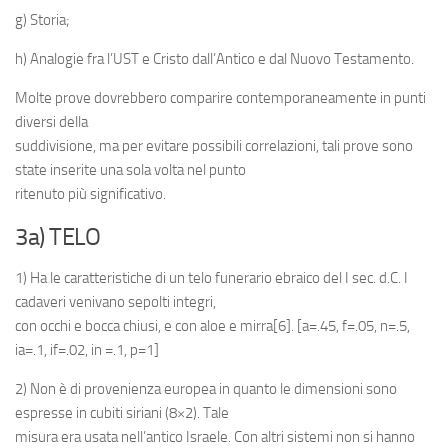
g) Storia;
h) Analogie fra l’UST e Cristo dall’Antico e dal Nuovo Testamento.
Molte prove dovrebbero comparire contemporaneamente in punti
diversi della
suddivisione, ma per evitare possibili correlazioni, tali prove sono
state inserite una sola volta nel punto
ritenuto più significativo.
3a) TELO
1) Ha le caratteristiche di un telo funerario ebraico del I sec. d.C. I
cadaveri venivano sepolti integri,
con occhi e bocca chiusi, e con aloe e mirra[6]. [a=.45, f=.05, n=.5,
ia=.1, if=.02, in =.1, p=1]
2) Non è di provenienza europea in quanto le dimensioni sono
espresse in cubiti siriani (8×2). Tale
misura era usata nell’antico Israele. Con altri sistemi non si hanno