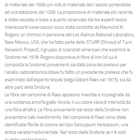
di materiale del 1500 con 40% di materiale del I secolo porterebbe
ad una datazione del 1200. La proporzione di materiale più recente
è stata valutata in base a quanto osservato dai tre esperti tessili.
Interessanti osservazioni sono state condotte da Raymond N.
Rogers, un chimico in pensione del Los Alamos National Laboratory,
New Mexico, USA, che ha fatto parte dello STURP (Shroud of Turin
Research Project), il gruppo di scienziati americani che esaminò la
Sindone nel 1978. Rogers disponeva di fibre di lino (di cui è
composta la Sindone) provenienti sia dalla zona del prelievo per
l’analisi radiocarbonica (dove fu fatto un precedente prelievo che fu
esaminato dall’esperto tessile belga Gilbert Raes nel 1973), sia da
altre parti della Sindone.
Le fibre del campione di Raes appaiono rivestite e impregnate da
una sostanza amorfa giallo-bruna, il cui colore varia di intensità da
una fibra all’altra. Le fibre provenienti dal resto della Sindone non
presentano tale rivestimento. Nel campione di Raes sono state
identificate fibrille di cotone del tipo Gossypium herbaceum, una
antica varietà mediorientale. Nel resto della Sindone ce n’è solo
qualche piccola traccia.