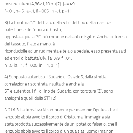
misure intere (4,36×1,10 m)[7]. [a=.49,
f=.01, n=.5, ia=.1, if=.005, in =.1, p=1]
3) La torcitura “Z” del filato della ST è del tipo dell’area siro-
palestinese dell’epoca di Cristo,
opposta a quella “S”, più comune nell’antico Egitto. Anche l’intreccio
del tessuto, filato a mano, è
riconducibile ad un rudimentale telaio a pedale; esso presenta salti
ed errori di battuta[8]4. [a=.49, f=.01,
n=.5, ia=.1, if=.005, in =.1, p=1]
4) Supposto autentico il Sudario di Oviedo5, dalla stretta
correlazione riscontrata, risulta che anche la
ST è autentica. I fili di lino del Sudario, con torcitura “Z”, sono
analoghi a quelli della ST[12]
NOTA 3 L’alternativa N comprende per esempio l’ipotesi che il
lenzuolo abbia avvolto il corpo di Cristo, ma l’immagine sia
stata prodotta successivamente da un ipotetico falsario; che il
lenzuolo abbia avvolto il corpo di un qualsiasi uomo (ma non