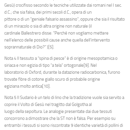
Gesù) crocifisso secondo le tecniche utilizzate dai romani nel I sec.
d.C.; che sia falsa, dei primi secoli d.C., opera di un
pittore o di un “geniale falsario assassino”, oppure che sia il risultato
di un miracolo o sia di altra origine non naturale (il
cardinale Ballestrero disse: “Perché non vogliamo mettere
nell’elenco delle possibili cause anche quella dell’intervento
soprannaturale di Dio?” )[5].
Nota 4 Il tessuto a “spina di pesce” è di origine mesopotamica o
siriaca e non egizia di tipo “a tela” ortogonale[9]. Nel
laboratorio di Oxford, durante la datazione radiocarbonica, furono
trovate fibre di cotone giallo scuro di probabile origine
egiziana molto antica[10].
Nota 5 Il Sudario è un telo di lino che la tradizione vuole sia servito a
coprire il Volto di Gesù nel tragitto dal Golgotha al
luogo della sepoltura. Le analogie presentate dai due tessuti
concorrono a dimostrare che la ST non è falsa. Per esempio su
entrambi i tessuti si sono riscontrate 9 identiche varietà di pollini di