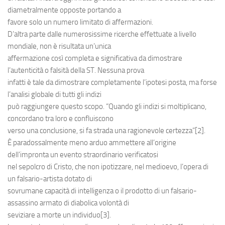
diametralmente opposte portando a
favore solo un numero limitato di affermazioni.
D’altra parte dalle numerosissime ricerche effettuate a livello
mondiale, non è risultata un’unica
affermazione così completa e significativa da dimostrare
l’autenticità o falsità della ST. Nessuna prova
infatti è tale da dimostrare completamente l’ipotesi posta, ma forse
l’analisi globale di tutti gli indizi
può raggiungere questo scopo. “Quando gli indizi si moltiplicano,
concordano tra loro e confluiscono
verso una conclusione, si fa strada una ragionevole certezza”[2].
È paradossalmente meno arduo ammettere all’origine
dell’impronta un evento straordinario verificatosi
nel sepolcro di Cristo, che non ipotizzare, nel medioevo, l’opera di
un falsario-artista dotato di
sovrumane capacità di intelligenza o il prodotto di un falsario-
assassino armato di diabolica volontà di
seviziare a morte un individuo[3].