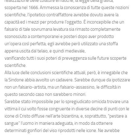
realizzazione delle colature ematiche, la legge della gravità,
scoperta nel 1666. Ammessa la conoscenza di tutte queste nozioni
scientifiche, l’ipotetico contraffattore avrebbe dovuto avere la
capacità ed i mezzi per produrre l’oggetto. È inconcepibile che un
falsario di tale sovrumana levatura sia rimasto completamente
sconosciuto a contemporanei e posteri dopo aver prodotto
un’opera così perfetta; egli avrebbe però utilizzato una stoffa
appena uscita dal telaio, e quindi medievale,
vanificando tutti i suoi poteri di preveggenza sulle future scoperte
scientifiche.
Alla luce delle conclusioni scientifiche attuali, però, è innegabile che
la Sindone abbia avvolto un cadavere. Sarebbe dunque da ipotizzare
non un falsario-artista, ma un falsario-assassino; le difficoltà in
questo secondo caso non sarebbero minori.
Sarebbe stato impossibile per lo spregiudicato omicida trovare una
vittima il cui volto fosse congruente in diverse decine di punti con le
icone di Cristo diffuse nell’arte bizantina; e, soprattutto, “pestare a
sangue” l’uomo in maniera adeguata, in modo da ottenere
determinati gonfiori del viso riprodotti nelle icone. Ne avrebbe