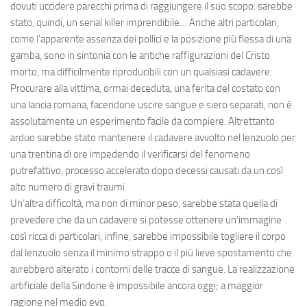
dovuti uccidere parecchi prima di raggiungere il suo scopo: sarebbe
stato, quindi, un serial killer imprendibile… Anche altri particolari,
come l’apparente assenza dei pollici e la posizione più flessa di una
gamba, sono in sintonia con le antiche raffigurazioni del Cristo
morto, ma difficilmente riproducibili con un qualsiasi cadavere.
Procurare alla vittima, ormai deceduta, una ferita del costato con
una lancia romana, facendone uscire sangue e siero separati, non è
assolutamente un esperimento facile da compiere. Altrettanto
arduo sarebbe stato mantenere il cadavere avvolto nel lenzuolo per
una trentina di ore impedendo il verificarsi del fenomeno
putrefattivo, processo accelerato dopo decessi causati da un così
alto numero di gravi traumi.
Un’altra difficoltà, ma non di minor peso, sarebbe stata quella di
prevedere che da un cadavere si potesse ottenere un’immagine
così ricca di particolari; infine, sarebbe impossibile togliere il corpo
dal lenzuolo senza il minimo strappo o il più lieve spostamento che
avrebbero alterato i contorni delle tracce di sangue. La realizzazione
artificiale della Sindone è impossibile ancora oggi; a maggior
ragione nel medio evo.