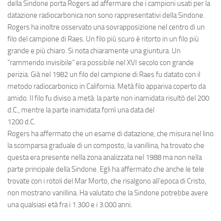
della Sindone porta Rogers ad affermare che i campioni usati per la
datazione radiocarbonica non sono rappresentativi della Sindone.
Rogers ha inoltre osservato una sovrapposizione nel centro di un
filo del campione di Raes. Un filo più scuro è ritorto in un filo più
grande e più chiaro. Si nota chiaramente una giuntura. Un
“rammendo invisibile” era possibile nel XVI secolo con grande
perizia. Già nel 1982 un filo del campione di Raes fu datato con il
metodo radiocarbonico in California. Metà filo appariva coperto da
amido. Il filo fu diviso a metà: la parte non inamidata risultò del 200
d.C., mentre la parte inamidata fornì una data del
1200 d.C.
Rogers ha affermato che un esame di datazione, che misura nel lino
la scomparsa graduale di un composto, la vanillina, ha trovato che
questa era presente nella zona analizzata nel 1988 ma non nella
parte principale della Sindone. Egli ha affermato che anche le tele
trovate con i rotoli del Mar Morto, che risalgono all’epoca di Cristo,
non mostrano vanillina. Ha valutato che la Sindone potrebbe avere
una qualsiasi età fra i 1.300 e i 3.000 anni.