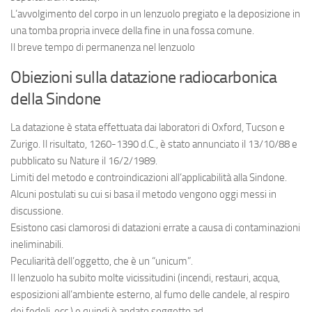
L’avvolgimento del corpo in un lenzuolo pregiato e la deposizione in
una tomba propria invece della fine in una fossa comune.
Il breve tempo di permanenza nel lenzuolo
Obiezioni sulla datazione radiocarbonica
della Sindone
La datazione è stata effettuata dai laboratori di Oxford, Tucson e
Zurigo. Il risultato, 1260-1390 d.C., è stato annunciato il 13/10/88 e
pubblicato su Nature il 16/2/1989.
Limiti del metodo e controindicazioni all’applicabilità alla Sindone.
Alcuni postulati su cui si basa il metodo vengono oggi messi in
discussione.
Esistono casi clamorosi di datazioni errate a causa di contaminazioni
ineliminabili.
Peculiarità dell’oggetto, che è un “unicum”.
Il lenzuolo ha subito molte vicissitudini (incendi, restauri, acqua,
esposizioni all’ambiente esterno, al fumo delle candele, al respiro
dei fedeli, ecc.) e quindi è andato soggetto ad