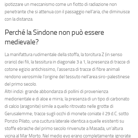
ipotizzare un meccanismo come un fiotto di radiazione non
penetrante che si attenua con il passaggio nell’aria, che diminuisce
con la distanza.
Perché la Sindone non può essere
medievale?
La manifattura rudimentale della stoffa, la torcitura Z (in senso
orario) dei fili, la tessitura in diagonale 3 a 1, la presenza di tracce di
cotone egizio antichissimo, l’assenza di tracce di fibre animali
rendono verosimile l’origine del tessuto nell’area siro-palestinese
del primo secolo.
Altri indizi: grande abbondanza di pollini di provenienza
mediorientale e di aloe e mirra; la presenza di un tipo di carbonato
di calcio (aragonite) simile a quello ritrovato nelle grotte di
Gerusalemme; tracce sugli occhi di monete coniate il 29 d.C. sotto
Ponzio Pilato; una cucitura laterale identica a quelle esistenti su
stoffe ebraiche del primo secolo rinvenute a Masada, un’altura
vicina al Mar Morto. Nel medio evo erano completamente ignorate