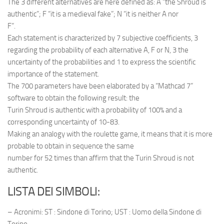
The 3 different alternatives are here defined as: A “the Shroud is
authentic”; F “it is a medieval fake”; N “it is neither A nor
F”.
Each statement is characterized by 7 subjective coefficients, 3
regarding the probability of each alternative A, F or N, 3 the
uncertainty of the probabilities and 1 to express the scientific
importance of the statement.
The 700 parameters have been elaborated by a “Mathcad 7”
software to obtain the following result: the
Turin Shroud is authentic with a probability of 100% and a
corresponding uncertainty of 10-83.
Making an analogy with the roulette game, it means that it is more
probable to obtain in sequence the same
number for 52 times than affirm that the Turin Shroud is not
authentic.
LISTA DEI SIMBOLI:
– Acronimi: ST : Sindone di Torino; UST : Uomo della Sindone di
Torino