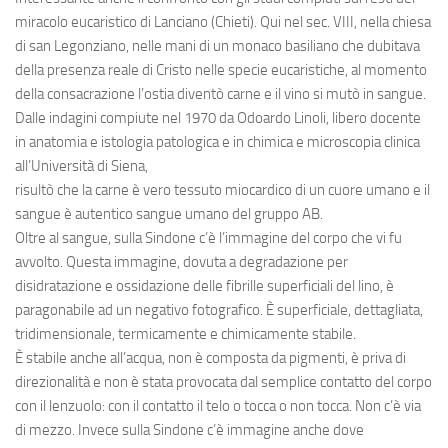
miracolo eucaristico di Lanciano (Chieti). Qui nel sec. VIII, nella chiesa
di san Legonziano, nelle mani di un monaco basiliano che dubitava
della presenza reale di Cristo nelle specie eucaristiche, al momento
della consacrazione l’ostia diventò carne e il vino si mutò in sangue.
Dalle indagini compiute nel 1970 da Odoardo Linoli, libero docente
in anatomia e istologia patologica e in chimica e microscopia clinica
all’Università di Siena,
risultò che la carne è vero tessuto miocardico di un cuore umano e il
sangue è autentico sangue umano del gruppo AB.
Oltre al sangue, sulla Sindone c’è l’immagine del corpo che vi fu
avvolto. Questa immagine, dovuta a degradazione per
disidratazione e ossidazione delle fibrille superficiali del lino, è
paragonabile ad un negativo fotografico. È superficiale, dettagliata,
tridimensionale, termicamente e chimicamente stabile.
È stabile anche all’acqua, non è composta da pigmenti, è priva di
direzionalità e non è stata provocata dal semplice contatto del corpo
con il lenzuolo: con il contatto il telo o tocca o non tocca. Non c’è via
di mezzo. Invece sulla Sindone c’è immagine anche dove