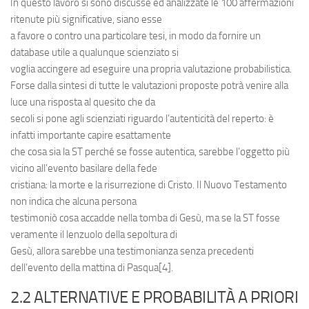
In questo lavoro si sono discusse ed analizzate le 100 affermazioni
ritenute più significative, siano esse
a favore o contro una particolare tesi, in modo da fornire un
database utile a qualunque scienziato si
voglia accingere ad eseguire una propria valutazione probabilistica.
Forse dalla sintesi di tutte le valutazioni proposte potrà venire alla
luce una risposta al quesito che da
secoli si pone agli scienziati riguardo l’autenticità del reperto: è
infatti importante capire esattamente
che cosa sia la ST perché se fosse autentica, sarebbe l’oggetto più
vicino all’evento basilare della fede
cristiana: la morte e la risurrezione di Cristo. Il Nuovo Testamento
non indica che alcuna persona
testimoniò cosa accadde nella tomba di Gesù, ma se la ST fosse
veramente il lenzuolo della sepoltura di
Gesù, allora sarebbe una testimonianza senza precedenti
dell’evento della mattina di Pasqua[4].
2.2 ALTERNATIVE E PROBABILITÀ A PRIORI