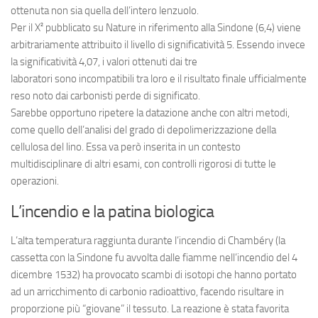
ottenuta non sia quella dell’intero lenzuolo.
Per il X² pubblicato su Nature in riferimento alla Sindone (6,4) viene
arbitrariamente attribuito il livello di significatività 5. Essendo invece
la significatività 4,07, i valori ottenuti dai tre
laboratori sono incompatibili tra loro e il risultato finale ufficialmente
reso noto dai carbonisti perde di significato.
Sarebbe opportuno ripetere la datazione anche con altri metodi,
come quello dell’analisi del grado di depolimerizzazione della
cellulosa del lino. Essa va però inserita in un contesto
multidisciplinare di altri esami, con controlli rigorosi di tutte le
operazioni.
L’incendio e la patina biologica
L’alta temperatura raggiunta durante l’incendio di Chambéry (la
cassetta con la Sindone fu avvolta dalle fiamme nell’incendio del 4
dicembre 1532) ha provocato scambi di isotopi che hanno portato
ad un arricchimento di carbonio radioattivo, facendo risultare in
proporzione più “giovane” il tessuto. La reazione è stata favorita