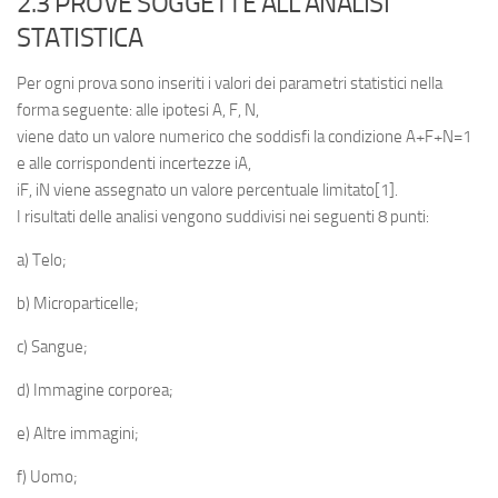
2.3 PROVE SOGGETTE ALL’ANALISI
STATISTICA
Per ogni prova sono inseriti i valori dei parametri statistici nella
forma seguente: alle ipotesi A, F, N,
viene dato un valore numerico che soddisfi la condizione A+F+N=1
e alle corrispondenti incertezze iA,
iF, iN viene assegnato un valore percentuale limitato[1].
I risultati delle analisi vengono suddivisi nei seguenti 8 punti:
a) Telo;
b) Microparticelle;
c) Sangue;
d) Immagine corporea;
e) Altre immagini;
f) Uomo;