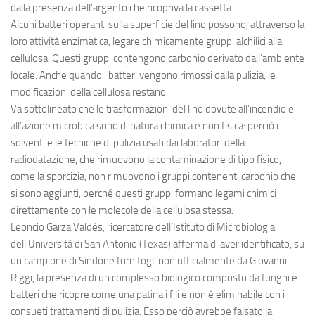
dalla presenza dell’argento che ricopriva la cassetta.
Alcuni batteri operanti sulla superficie del lino possono, attraverso la
loro attività enzimatica, legare chimicamente gruppi alchilici alla
cellulosa. Questi gruppi contengono carbonio derivato dall’ambiente
locale. Anche quando i batteri vengono rimossi dalla pulizia, le
modificazioni della cellulosa restano.
Va sottolineato che le trasformazioni del lino dovute all’incendio e
all’azione microbica sono di natura chimica e non fisica: perciò i
solventi e le tecniche di pulizia usati dai laboratori della
radiodatazione, che rimuovono la contaminazione di tipo fisico,
come la sporcizia, non rimuovono i gruppi contenenti carbonio che
si sono aggiunti, perché questi gruppi formano legami chimici
direttamente con le molecole della cellulosa stessa.
Leoncio Garza Valdés, ricercatore dell’Istituto di Microbiologia
dell’Università di San Antonio (Texas) afferma di aver identificato, su
un campione di Sindone fornitogli non ufficialmente da Giovanni
Riggi, la presenza di un complesso biologico composto da funghi e
batteri che ricopre come una patina i fili e non è eliminabile con i
consueti trattamenti di pulizia. Esso perciò avrebbe falsato la