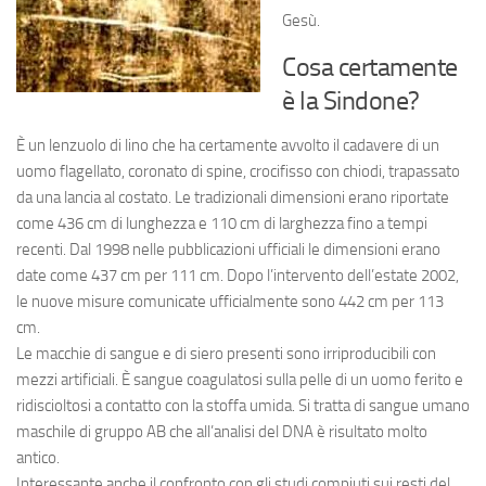
Gesù.
Cosa certamente
è la Sindone?
È un lenzuolo di lino che ha certamente avvolto il cadavere di un
uomo flagellato, coronato di spine, crocifisso con chiodi, trapassato
da una lancia al costato. Le tradizionali dimensioni erano riportate
come 436 cm di lunghezza e 110 cm di larghezza fino a tempi
recenti. Dal 1998 nelle pubblicazioni ufficiali le dimensioni erano
date come 437 cm per 111 cm. Dopo l’intervento dell’estate 2002,
le nuove misure comunicate ufficialmente sono 442 cm per 113
cm.
Le macchie di sangue e di siero presenti sono irriproducibili con
mezzi artificiali. È sangue coagulatosi sulla pelle di un uomo ferito e
ridiscioltosi a contatto con la stoffa umida. Si tratta di sangue umano
maschile di gruppo AB che all’analisi del DNA è risultato molto
antico.
Interessante anche il confronto con gli studi compiuti sui resti del