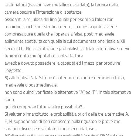
la strinatura (bassorilievo metallico riscaldato), la tecnica della
camera oscura e l’interazione di sostanze
ossidanti la cellulosa del lino (quale per esempio l’aloe) con
manichini (anche per strofinamento). In questa ipotesi viene
compresa pure quella che l’opera sia falsa, post-medievale,
abilmente sostituita con quella la cui documentazione risale al XIII
secolo d.C.. Nella valutazione probabilistica di tale alternativa si deve
tenere conto che l’ipotetico contraffattore
avrebbe dovuto possedere la capacità ed i mezzi per produrre
l’oggetto.
3) Alternativa N: la ST non è autentica, ma non è nemmeno falsa,
medievale o postmedievale;
non sono quindi verificate le alternative “A” ed “F”. In tale alternativa
sono
quindi comprese tutte le altre possibilità3.
Si valutano innanzitutto le probabilità a priori delle tre alternative A,
F, N, supponendo di non conoscere nulla riguardo le prove che
saranno discusse e valutate in una seconda fase.
All’alternativa A si assegna una probabilità “a priori” PI(A) ed una