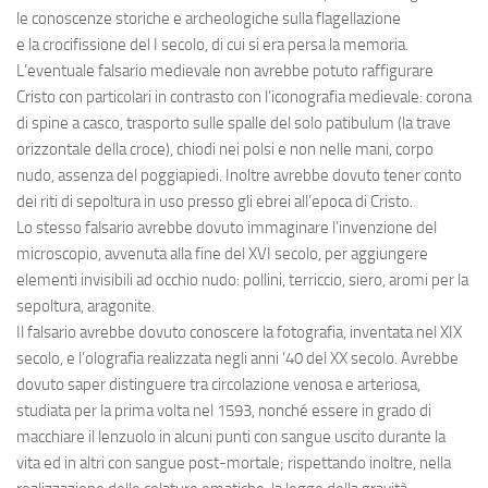
le conoscenze storiche e archeologiche sulla flagellazione
e la crocifissione del I secolo, di cui si era persa la memoria.
L’eventuale falsario medievale non avrebbe potuto raffigurare
Cristo con particolari in contrasto con l’iconografia medievale: corona
di spine a casco, trasporto sulle spalle del solo patibulum (la trave
orizzontale della croce), chiodi nei polsi e non nelle mani, corpo
nudo, assenza del poggiapiedi. Inoltre avrebbe dovuto tener conto
dei riti di sepoltura in uso presso gli ebrei all’epoca di Cristo.
Lo stesso falsario avrebbe dovuto immaginare l’invenzione del
microscopio, avvenuta alla fine del XVI secolo, per aggiungere
elementi invisibili ad occhio nudo: pollini, terriccio, siero, aromi per la
sepoltura, aragonite.
Il falsario avrebbe dovuto conoscere la fotografia, inventata nel XIX
secolo, e l’olografia realizzata negli anni ’40 del XX secolo. Avrebbe
dovuto saper distinguere tra circolazione venosa e arteriosa,
studiata per la prima volta nel 1593, nonché essere in grado di
macchiare il lenzuolo in alcuni punti con sangue uscito durante la
vita ed in altri con sangue post-mortale; rispettando inoltre, nella