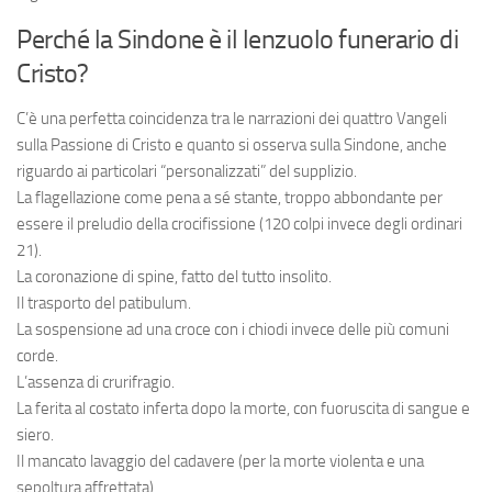
Perché la Sindone è il lenzuolo funerario di
Cristo?
C’è una perfetta coincidenza tra le narrazioni dei quattro Vangeli
sulla Passione di Cristo e quanto si osserva sulla Sindone, anche
riguardo ai particolari “personalizzati” del supplizio.
La flagellazione come pena a sé stante, troppo abbondante per
essere il preludio della crocifissione (120 colpi invece degli ordinari
21).
La coronazione di spine, fatto del tutto insolito.
Il trasporto del patibulum.
La sospensione ad una croce con i chiodi invece delle più comuni
corde.
L’assenza di crurifragio.
La ferita al costato inferta dopo la morte, con fuoruscita di sangue e
siero.
Il mancato lavaggio del cadavere (per la morte violenta e una
sepoltura affrettata).