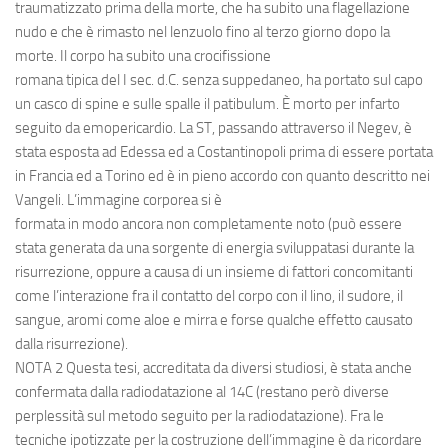
traumatizzato prima della morte, che ha subito una flagellazione
nudo e che è rimasto nel lenzuolo fino al terzo giorno dopo la
morte. Il corpo ha subito una crocifissione
romana tipica del I sec. d.C. senza suppedaneo, ha portato sul capo
un casco di spine e sulle spalle il patibulum. È morto per infarto
seguito da emopericardio. La ST, passando attraverso il Negev, è
stata esposta ad Edessa ed a Costantinopoli prima di essere portata
in Francia ed a Torino ed è in pieno accordo con quanto descritto nei
Vangeli. L’immagine corporea si è
formata in modo ancora non completamente noto (può essere
stata generata da una sorgente di energia sviluppatasi durante la
risurrezione, oppure a causa di un insieme di fattori concomitanti
come l’interazione fra il contatto del corpo con il lino, il sudore, il
sangue, aromi come aloe e mirra e forse qualche effetto causato
dalla risurrezione).
NOTA 2 Questa tesi, accreditata da diversi studiosi, è stata anche
confermata dalla radiodatazione al 14C (restano però diverse
perplessità sul metodo seguito per la radiodatazione). Fra le
tecniche ipotizzate per la costruzione dell’immagine è da ricordare