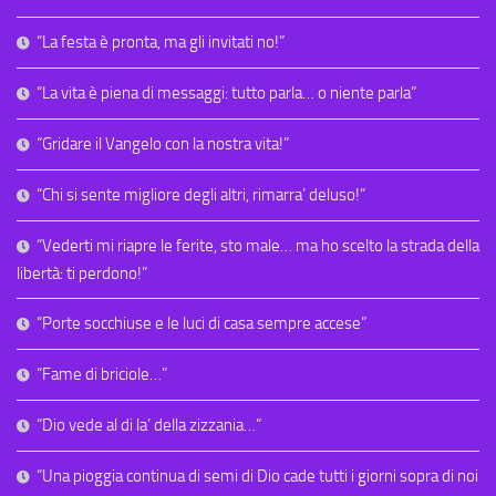
“La festa è pronta, ma gli invitati no!”
“La vita è piena di messaggi: tutto parla… o niente parla”
“Gridare il Vangelo con la nostra vita!”
“Chi si sente migliore degli altri, rimarra’ deluso!”
“Vederti mi riapre le ferite, sto male… ma ho scelto la strada della
libertà: ti perdono!”
“Porte socchiuse e le luci di casa sempre accese”
“Fame di briciole…”
“Dio vede al di la’ della zizzania…”
“Una pioggia continua di semi di Dio cade tutti i giorni sopra di noi