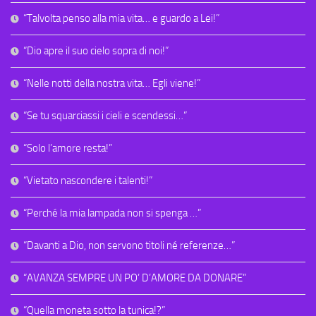
“Talvolta penso alla mia vita… e guardo a Lei!”
“Dio apre il suo cielo sopra di noi!”
“Nelle notti della nostra vita… Egli viene!”
“Se tu squarciassi i cieli e scendessi…”
“Solo l’amore resta!”
“Vietato nascondere i talenti!”
“Perché la mia lampada non si spenga …”
“Davanti a Dio, non servono titoli né referenze…”
“AVANZA SEMPRE UN PO’ D’AMORE DA DONARE”
“Quella moneta sotto la tunica!?”