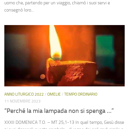
uomo che, partendo per un viaggio, chiamò i suoi servi e
consegnò loro...
ANNO LITURGICO 2022
/
OMELIE
/
TEMPO ORDINARIO
11 NOVEMBRE 2023
“Perché la mia lampada non si spenga …”
XXXII DOMENICA T.O. – MT 25,1-13 In quel tempo, Gesù disse