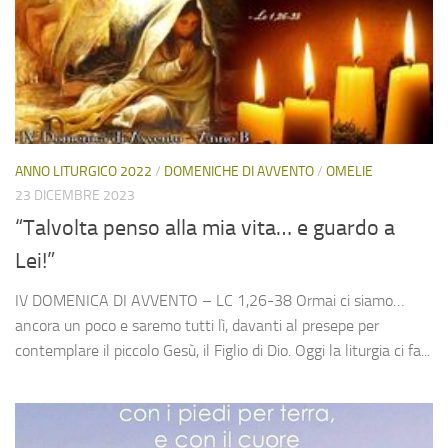
ANNO LITURGICO 2022
/
DOMENICHE DI AVVENTO
/
OMELIE
23 DICEMBRE 2023
“Talvolta penso alla mia vita… e guardo a
Lei!”
IV DOMENICA DI AVVENTO – LC 1,26-38 Ormai ci siamo…
ancora un poco e saremo tutti lì, davanti al presepe per
contemplare il piccolo Gesù, il Figlio di Dio. Oggi la liturgia ci fa...