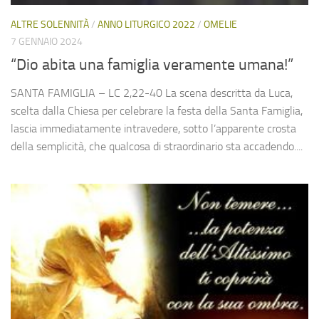
ALTRE SOLENNITÀ
/
ANNO LITURGICO 2022
/
OMELIE
7 GENNAIO 2024
“Dio abita una famiglia veramente umana!”
SANTA FAMIGLIA – LC 2,22-40 La scena descritta da Luca,
scelta dalla Chiesa per celebrare la festa della Santa Famiglia,
lascia immediatamente intravedere, sotto l’apparente crosta
della semplicità, che qualcosa di straordinario sta accadendo....