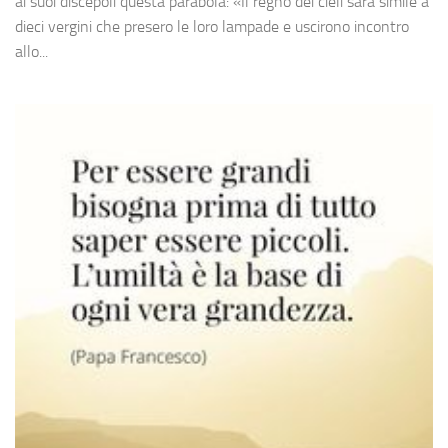
ai suoi discepoli questa parabola: «Il regno dei cieli sarà simile a
dieci vergini che presero le loro lampade e uscirono incontro
allo...