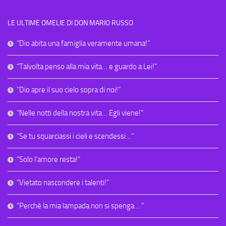
LE ULTIME OMELIE DI DON MARIO RUSSO
“Dio abita una famiglia veramente umana!”
“Talvolta penso alla mia vita… e guardo a Lei!”
“Dio apre il suo cielo sopra di noi!”
“Nelle notti della nostra vita… Egli viene!”
“Se tu squarciassi i cieli e scendessi…”
“Solo l’amore resta!”
“Vietato nascondere i talenti!”
“Perché la mia lampada non si spenga …”