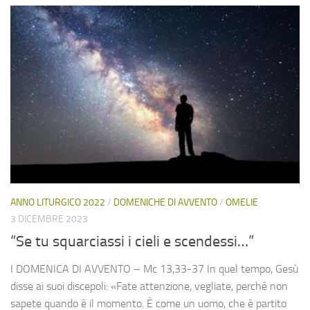
ANNO LITURGICO 2022
/
DOMENICHE DI AVVENTO
/
OMELIE
3 DICEMBRE 2023
“Se tu squarciassi i cieli e scendessi…”
I DOMENICA DI AVVENTO – Mc 13,33-37 In quel tempo, Gesù
disse ai suoi discepoli: «Fate attenzione, vegliate, perché non
sapete quando è il momento. È come un uomo, che è partito