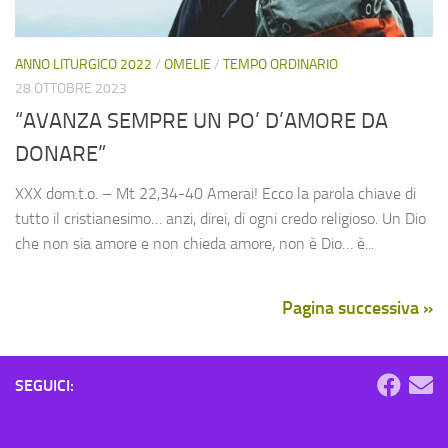
ANNO LITURGICO 2022
/
OMELIE
/
TEMPO ORDINARIO
28 OTTOBRE 2023
“AVANZA SEMPRE UN PO’ D’AMORE DA
DONARE”
XXX dom.t.o. – Mt 22,34-40 Amerai! Ecco la parola chiave di
tutto il cristianesimo… anzi, direi, di ogni credo religioso. Un Dio
che non sia amore e non chieda amore, non è Dio… è...
Pagina successiva »
SEGUICI: