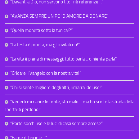
“Davanti a Dio, non servono titoli né referenze…”
“AVANZA SEMPRE UN PO’ D’AMORE DA DONARE”
“Quella moneta sotto la tunica!?”
“La festa è pronta, ma gli invitati no!”
“La vita è piena di messaggi: tutto parla… o niente parla”
“Gridare il Vangelo con la nostra vita!”
“Chi si sente migliore degli altri, rimarra’ deluso!”
“Vederti mi riapre le ferite, sto male… ma ho scelto la strada della
libertà: ti perdono!”
“Porte socchiuse e le luci di casa sempre accese”
“Fame di briciole…”