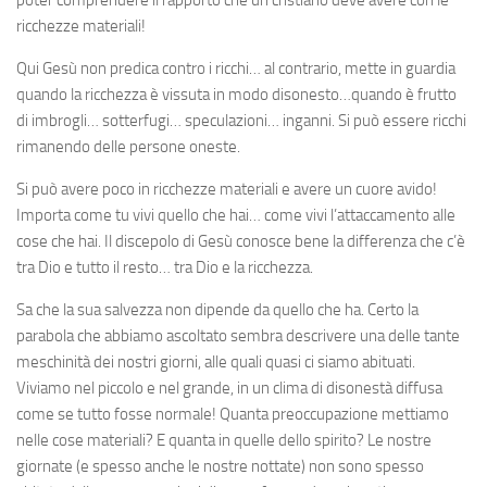
ricchezze materiali!
Qui Gesù non predica contro i ricchi… al contrario, mette in guardia
quando la ricchezza è vissuta in modo disonesto…quando è frutto
di imbrogli… sotterfugi… speculazioni… inganni. Si può essere ricchi
rimanendo delle persone oneste.
Si può avere poco in ricchezze materiali e avere un cuore avido!
Importa come tu vivi quello che hai… come vivi l’attaccamento alle
cose che hai. Il discepolo di Gesù conosce bene la differenza che c’è
tra Dio e tutto il resto… tra Dio e la ricchezza.
Sa che la sua salvezza non dipende da quello che ha. Certo la
parabola che abbiamo ascoltato sembra descrivere una delle tante
meschinità dei nostri giorni, alle quali quasi ci siamo abituati.
Viviamo nel piccolo e nel grande, in un clima di disonestà diffusa
come se tutto fosse normale! Quanta preoccupazione mettiamo
nelle cose materiali? E quanta in quelle dello spirito? Le nostre
giornate (e spesso anche le nostre nottate) non sono spesso