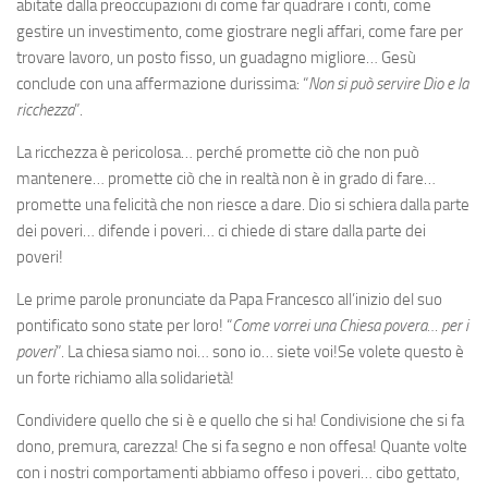
abitate dalla preoccupazioni di come far quadrare i conti, come
gestire un investimento, come giostrare negli affari, come fare per
trovare lavoro, un posto fisso, un guadagno migliore… Gesù
conclude con una affermazione durissima: “
Non si può servire Dio e la
ricchezza
”.
La ricchezza è pericolosa… perché promette ciò che non può
mantenere… promette ciò che in realtà non è in grado di fare…
promette una felicità che non riesce a dare. Dio si schiera dalla parte
dei poveri… difende i poveri… ci chiede di stare dalla parte dei
poveri!
Le prime parole pronunciate da Papa Francesco all’inizio del suo
pontificato sono state per loro! “
Come vorrei una Chiesa povera… per i
poveri
”. La chiesa siamo noi… sono io… siete voi!Se volete questo è
un forte richiamo alla solidarietà!
Condividere quello che si è e quello che si ha! Condivisione che si fa
dono, premura, carezza! Che si fa segno e non offesa! Quante volte
con i nostri comportamenti abbiamo offeso i poveri… cibo gettato,