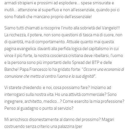
armadi strapieni e prossimi ad esplodere… spese smisurate e
inutili… attenzione al superfluo e non all’essenziale, quando poi ci
sono fratelli che mancano proprio dell’essenziale!
Siamo tutti chiamati a riscoprire l’invito alla sobrietà del Vangelo!!!
La ricchezza, il potere, non sono questioni di tasca ma di cuore, non
di quantità, ma di comportamento. Attuale quanto mai questa
pagina evangelica: davanti alla perfida logica del capitalismo in cui
vince il più forte, la nostra coscienza cristiana deve ribellarsi; l’uomo
e la persona sono più importanti dello Spread del BTP e delle
Banche! Papa Francesco lo ha gridato forte: “
Occorre una economia di
comunione che metta al centro l’uomo e la sua dignità!
”.
Vi starete chiedendo: e noi, cosa possiamo fare? Iniziamo ad
interrogarci sulla nostra vita: Ho una attività commerciale? Sono
ingegnere, architetto, medico…? Come esercito la mia professione?
Penso al guadagno o punto al servizio?
Mi arricchisco disonestamente al danno del prossimo? Magari
costruendo senza criterio una palazzina (per