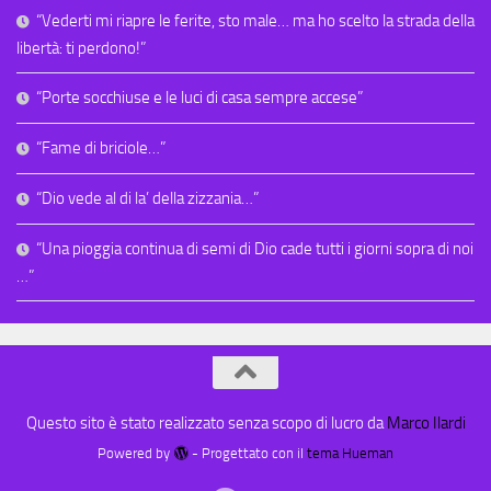
“Vederti mi riapre le ferite, sto male… ma ho scelto la strada della
libertà: ti perdono!”
“Porte socchiuse e le luci di casa sempre accese”
“Fame di briciole…”
“Dio vede al di la’ della zizzania…”
“Una pioggia continua di semi di Dio cade tutti i giorni sopra di noi
…”
Questo sito è stato realizzato senza scopo di lucro da
Marco Ilardi
Powered by
- Progettato con il
tema Hueman