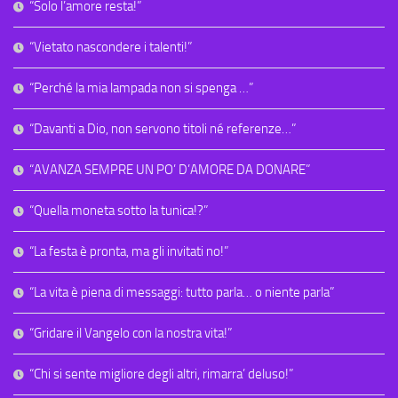
“Solo l’amore resta!”
“Vietato nascondere i talenti!”
“Perché la mia lampada non si spenga …”
“Davanti a Dio, non servono titoli né referenze…”
“AVANZA SEMPRE UN PO’ D’AMORE DA DONARE”
“Quella moneta sotto la tunica!?”
“La festa è pronta, ma gli invitati no!”
“La vita è piena di messaggi: tutto parla… o niente parla”
“Gridare il Vangelo con la nostra vita!”
“Chi si sente migliore degli altri, rimarra’ deluso!”