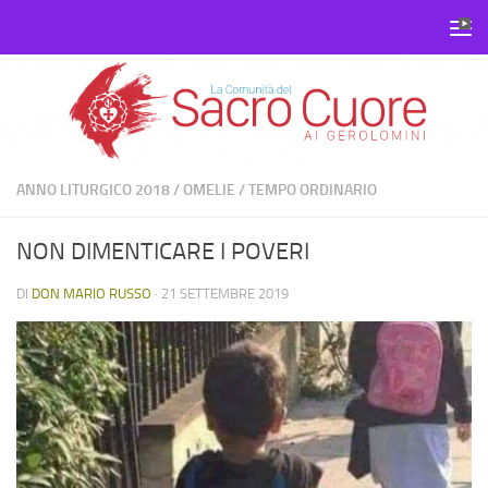
Salta al contenuto
ANNO LITURGICO 2018
/
OMELIE
/
TEMPO ORDINARIO
NON DIMENTICARE I POVERI
DI
DON MARIO RUSSO
·
21 SETTEMBRE 2019