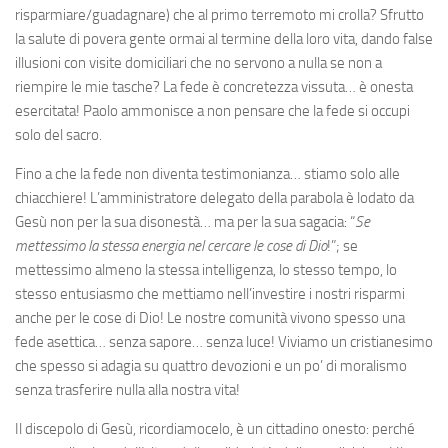
risparmiare/guadagnare) che al primo terremoto mi crolla? Sfrutto
la salute di povera gente ormai al termine della loro vita, dando false
illusioni con visite domiciliari che no servono a nulla se non a
riempire le mie tasche? La fede è concretezza vissuta… è onesta
esercitata! Paolo ammonisce a non pensare che la fede si occupi
solo del sacro.
Fino a che la fede non diventa testimonianza… stiamo solo alle
chiacchiere! L’amministratore delegato della parabola è lodato da
Gesù non per la sua disonestà… ma per la sua sagacia: “
Se
mettessimo la stessa energia nel cercare le cose di Dio
!”; se
mettessimo almeno la stessa intelligenza, lo stesso tempo, lo
stesso entusiasmo che mettiamo nell’investire i nostri risparmi
anche per le cose di Dio! Le nostre comunità vivono spesso una
fede asettica… senza sapore… senza luce! Viviamo un cristianesimo
che spesso si adagia su quattro devozioni e un po’ di moralismo
senza trasferire nulla alla nostra vita!
Il discepolo di Gesù, ricordiamocelo, è un cittadino onesto: perché