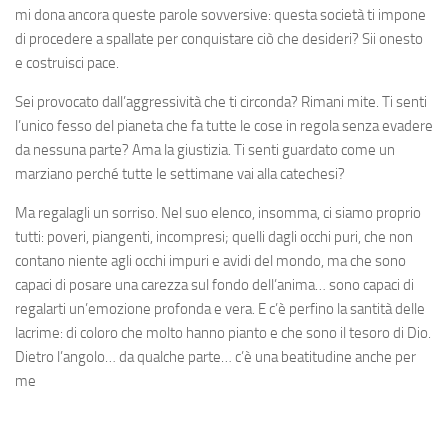
mi dona ancora queste parole sovversive: questa società ti impone
di procedere a spallate per conquistare ciò che desideri? Sii onesto
e costruisci pace.
Sei provocato dall’aggressività che ti circonda? Rimani mite. Ti senti
l’unico fesso del pianeta che fa tutte le cose in regola senza evadere
da nessuna parte? Ama la giustizia. Ti senti guardato come un
marziano perché tutte le settimane vai alla catechesi?
Ma regalagli un sorriso. Nel suo elenco, insomma, ci siamo proprio
tutti: poveri, piangenti, incompresi; quelli dagli occhi puri, che non
contano niente agli occhi impuri e avidi del mondo, ma che sono
capaci di posare una carezza sul fondo dell’anima… sono capaci di
regalarti un’emozione profonda e vera. E c’è perfino la santità delle
lacrime: di coloro che molto hanno pianto e che sono il tesoro di Dio.
Dietro l’angolo… da qualche parte… c’è una beatitudine anche per
me