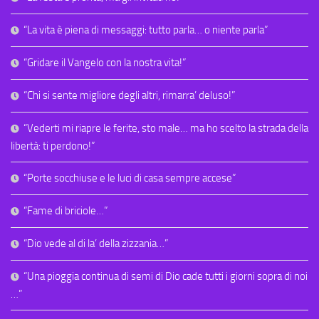
“La vita è piena di messaggi: tutto parla… o niente parla”
“Gridare il Vangelo con la nostra vita!”
“Chi si sente migliore degli altri, rimarra’ deluso!”
“Vederti mi riapre le ferite, sto male… ma ho scelto la strada della
libertà: ti perdono!”
“Porte socchiuse e le luci di casa sempre accese”
“Fame di briciole…”
“Dio vede al di la’ della zizzania…”
“Una pioggia continua di semi di Dio cade tutti i giorni sopra di noi
…”