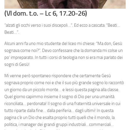
(VI dom. t.o. – Lc 6, 17.20-26)
“alzati gli occhi verso i suoi discepoli…”. Ed ecco a cascata: “Beati…
Beati…”.
Alcuni anni fa uno mio studente del liceo mi chiese: “Ma don, Gesù
sognava come noi?”. Devo confessare che la domanda mi colse un
po’ impreparato. In tutti i corsi di teologia non si era mai parlato dei
sogni di Gesù!
Mi venne però spontaneo rispondere che certamente Gesù
sognava proprio come noi e che il suo più grande sogno lo raccontò
un giorno da un piccolo monte… e lessi questa pagina alla classe.
Quel giorno capimmo insieme il sogno di Dio per una umanità
riconciliata… perdonata! Il sogno di una fraternità universale in cui
tutto riparte dalla fine… dalla periferia… dagli ultimi! In questa
pagina c’è un Dio che esalta proprio tutti quelli che il mondo, la
politica, i manager dei grandi gruppi industriali…commerciali…