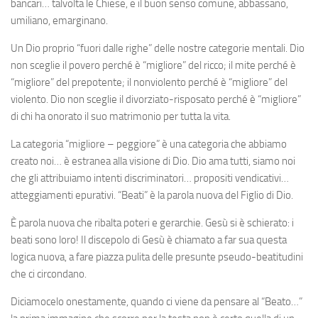
bancari… talvolta le Chiese, e il buon senso comune, abbassano,
umiliano, emarginano.
Un Dio proprio “fuori dalle righe” delle nostre categorie mentali. Dio
non sceglie il povero perché è “migliore” del ricco; il mite perché è
“migliore” del prepotente; il nonviolento perché è “migliore” del
violento. Dio non sceglie il divorziato-risposato perché è “migliore”
di chi ha onorato il suo matrimonio per tutta la vita.
La categoria “migliore – peggiore” è una categoria che abbiamo
creato noi… è estranea alla visione di Dio. Dio ama tutti, siamo noi
che gli attribuiamo intenti discriminatori… propositi vendicativi…
atteggiamenti epurativi. “Beati” è la parola nuova del Figlio di Dio.
È parola nuova che ribalta poteri e gerarchie. Gesù si è schierato: i
beati sono loro! Il discepolo di Gesù è chiamato a far sua questa
logica nuova, a fare piazza pulita delle presunte pseudo-beatitudini
che ci circondano.
Diciamocelo onestamente, quando ci viene da pensare al “Beato…”