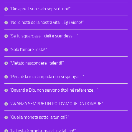
“Dio apre il suo cielo sopra di noi!”
“Nelle notti della nostra vita… Egli viene!”
“Se tu squarciassi i cieli e scendessi…”
“Solo l’amore resta!”
“Vietato nascondere i talenti!”
“Perché la mia lampada non si spenga …”
“Davanti a Dio, non servono titoli né referenze…”
“AVANZA SEMPRE UN PO’ D’AMORE DA DONARE”
“Quella moneta sotto la tunica!?”
“La festa è pronta, ma gli invitati no!”