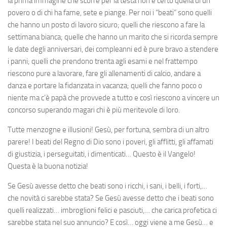
la prima immagine che scorre per la testa non è certo quella di un
povero o di chi ha fame, sete e piange. Per noi i “beati” sono quelli
che hanno un posto di lavoro sicuro; quelli che riescono a fare la
settimana bianca; quelle che hanno un marito che si ricorda sempre
le date degli anniversari, dei compleanni ed è pure bravo a stendere
i panni; quelli che prendono trenta agli esami e nel frattempo
riescono pure a lavorare, fare gli allenamenti di calcio, andare a
danza e portare la fidanzata in vacanza; quelli che fanno poco o
niente ma c’è papà che provvede a tutto e così riescono a vincere un
concorso superando magari chi è più meritevole di loro.
Tutte menzogne e illusioni! Gesù, per fortuna, sembra di un altro
parere! I beati del Regno di Dio sono i poveri, gli afflitti, gli affamati
di giustizia, i perseguitati, i dimenticati… Questo è il Vangelo!
Questa è la buona notizia!
Se Gesù avesse detto che beati sono i ricchi, i sani, i belli, i forti,…
che novità ci sarebbe stata? Se Gesù avesse detto che i beati sono
quelli realizzati… imbroglioni felici e pasciuti,… che carica profetica ci
sarebbe stata nel suo annuncio? E così… oggi viene a me Gesù… e