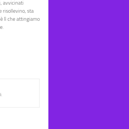
, avvicinati
 risollevino, sta
 è lì che attingiamo
e.
i.