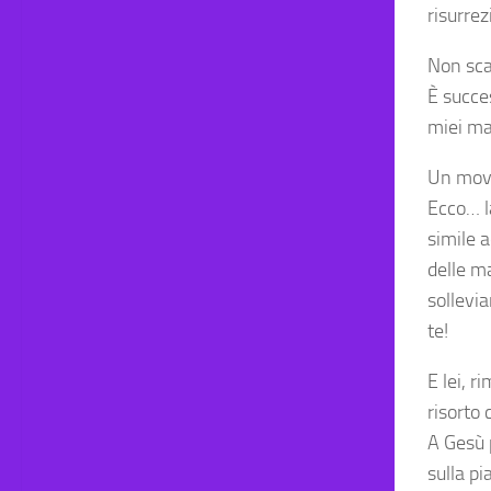
risurrez
Non scap
È succes
miei mal
Un movi
Ecco… l
simile 
delle ma
sollevia
te!
E lei, r
risorto 
A Gesù 
sulla pi