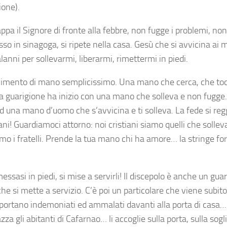
ione).
pa il Signore di fronte alla febbre, non fugge i problemi, non 
so in sinagoga, si ripete nella casa. Gesù che si avvicina ai m
anni per sollevarmi, liberarmi, rimettermi in piedi.
mento di mano semplicissimo. Una mano che cerca, che tocc
a guarigione ha inizio con una mano che solleva e non fugge. I
ad una mano d’uomo che s’avvicina e ti solleva. La fede si reg
ni! Guardiamoci attorno: noi cristiani siamo quelli che solleva
mo i fratelli. Prende la tua mano chi ha amore… la stringe for
imessasi in piedi, si mise a servirli! Il discepolo è anche un gua
che si mette a servizio. C’è poi un particolare che viene subito
portano indemoniati ed ammalati davanti alla porta di casa…
azza gli abitanti di Cafarnao… li accoglie sulla porta, sulla sogl