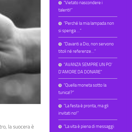
“Vietato nascondere i
talenti!”
“Perché la mia lampada non
si spenga …”
“Davanti a Dio, non servono
titoli né referenze…”
“AVANZA SEMPRE UN PO’
D’AMORE DA DONARE”
“Quella moneta sotto la
tunica!?”
“La festa è pronta, ma gli
invitati no!”
ro, la suocera è
“La vita è piena di messaggi: