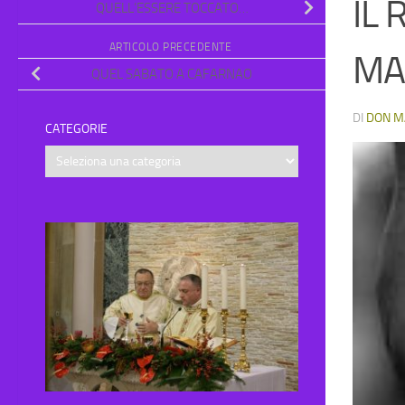
IL 
QUELL’ESSERE TOCCATO…
ARTICOLO PRECEDENTE
MA
QUEL SABATO A CAFARNAO
DI
DON M
CATEGORIE
Categorie