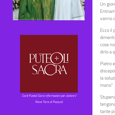
Un gior
Entriam
vanno d
Ecco il 
dimenti
cose no
dirlo a
Pietro 
discepo
la soluz
mano”.
Cos'è Puteoli Sacra informazioni per visitare il
Stupend
Rione Terra di Pozzuoli
tengono 
tante pi