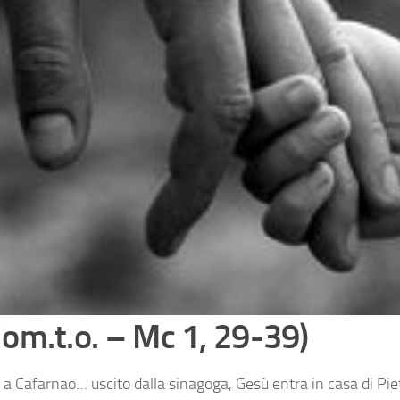
dom.t.o. – Mc 1, 29-39)
a Cafarnao… uscito dalla sinagoga, Gesù entra in casa di Piet