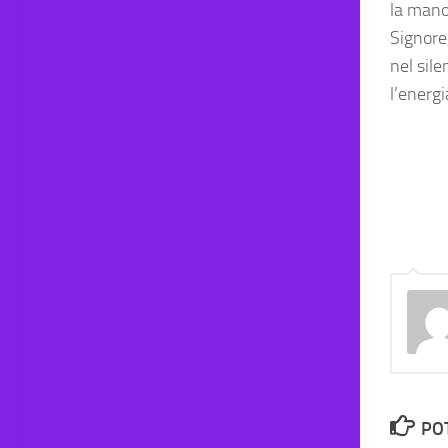
la mano
Signore,
nel sile
l’energi
PO