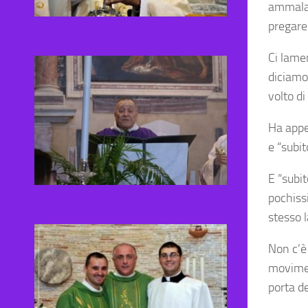
ammalata
pregare
Ci lame
diciamol
volto d
Ha appe
e “subit
E “subi
pochiss
stesso 
Non c’è
movimen
porta de