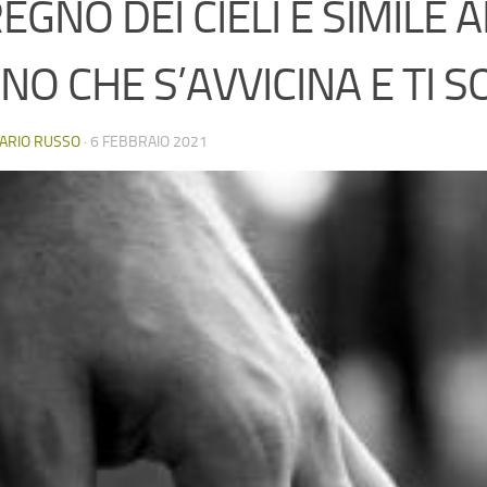
REGNO DEI CIELI È SIMILE 
NO CHE S’AVVICINA E TI S
ARIO RUSSO
·
6 FEBBRAIO 2021