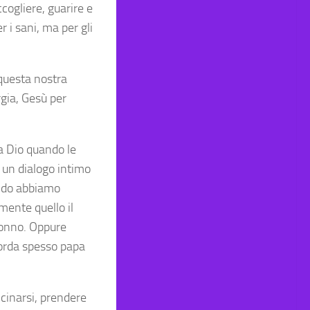
ccogliere, guarire e
 i sani, ma per gli
 questa nostra
rgia, Gesù per
 a Dio quando le
un dialogo intimo
ando abbiamo
mente quello il
sonno. Oppure
icorda spesso papa
icinarsi, prendere