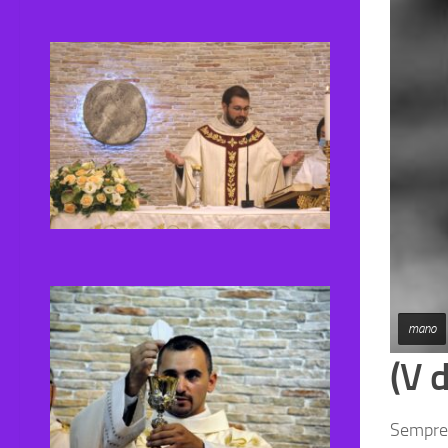
mano
(V 
Sempre 