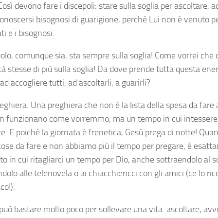
Così devono fare i discepoli: stare sulla soglia per ascoltare, a
onoscersi bisognosi di guarigione, perché Lui non è venuto per
i e i bisognosi.
epolo, comunque sia, sta sempre sulla soglia! Come vorrei che
à stesse di più sulla soglia! Da dove prende tutta questa ene
 ad accogliere tutti, ad ascoltarli, a guarirli?
eghiera. Una preghiera che non è la lista della spesa da fare
n funzionano come vorremmo, ma un tempo in cui intessere 
re. E poiché la giornata è frenetica, Gesù prega di notte! Qu
cose da fare e non abbiamo più il tempo per pregare, è esatta
 in cui ritagliarci un tempo per Dio, anche sottraendolo al 
dolo alle telenovela o ai chiacchiericci con gli amici (ce lo r
co!).
 può bastare molto poco per sollevare una vita: ascoltare, avv