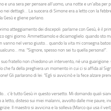
no e una sera per pensare all’uomo, una notte e un’alba per p
o nei dettagli… La suocera di Simone era a letto con la febbr
a Gesù e gliene parlano.
primo atteggiamento dei discepoli: parlarne con Gesù, è il pri
co ogni giorno. Ammettiamolo e diciamoglielo: quando sto 
n vanno nel verso giusto… quando la vita mi consegna batos
 qualcuno… ma: “Signore, spesso non sei tu quella persona!”.
e suo fratello non chiedono un intervento, né una guarigione: 
lo che fa della preghiera un momento in cui ci si affida al Si
ione! Gli parlarono di lei: “Egli si avvicinò e la fece alzare pr
o… c’è tutto Gesù in questo versetto. Mi domando quali siano
a letto, disteso sui miei malanni, avvolto dalle mie paure, in
grizie. Il maestro si avvicina e la solleva (Marco qui usa il ver