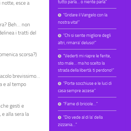
tutto parla… o niente parla”
i notte, esce a
“Gridare il Vangelo con la
nostra vita!”
sera? Beh… non
linea i tratti del
“Chi si sente migliore degli
altri, rimarra’ deluso!”
domenica scorsa?)
“Vederti mi riapre le ferite,
sto male… ma ho scelto la
strada della libertà: ti perdono!”
iracolo brevissimo…
“Porte socchiuse e le luci di
a e al tempo
casa sempre accese”
“Fame di briciole…”
nche gesti e
e alla sera la
“Dio vede al di la’ della
zizzania…”