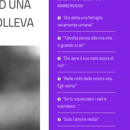
AD UNA
MARIO RUSSO
“Dio abita una famiglia
OLLEVA
veramente umana!”
“Talvolta penso alla mia vita…
e guardo a Lei!”
“Dio apre il suo cielo sopra di
noi!”
“Nelle notti della nostra vita…
Egli viene!”
“Se tu squarciassi i cieli e
scendessi…”
“Solo l’amore resta!”