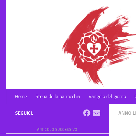
Salta al contenuto
Home
Storia della parrocchia
Vangelo del giorno
SEGUICI:
ANNO L
ARTICOLO SUCCESSIVO