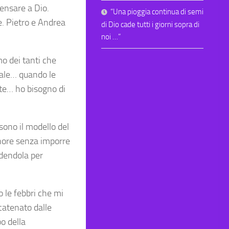
ensare a Dio.
“Una pioggia continua di semi
e. Pietro e Andrea
di Dio cade tutti i giorni sopra di
noi …”
mo dei tanti che
male… quando le
te… ho bisogno di
sono il modello del
gnore senza imporre
endendola per
 le febbri che mi
catenato dalle
bo della