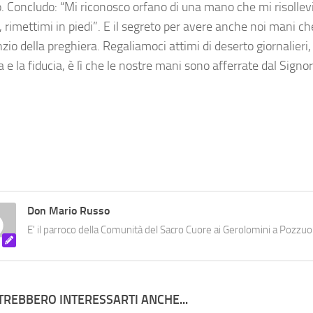
. Concludo: “Mi riconosco orfano di una mano che mi risollevi
 rimettimi in piedi”. E il segreto per avere anche noi mani che
nzio della preghiera. Regaliamoci attimi di deserto giornalieri,
a e la fiducia, è lì che le nostre mani sono afferrate dal Signor
Don Mario Russo
E' il parroco della Comunità del Sacro Cuore ai Gerolomini a Pozzuol
TREBBERO INTERESSARTI ANCHE...