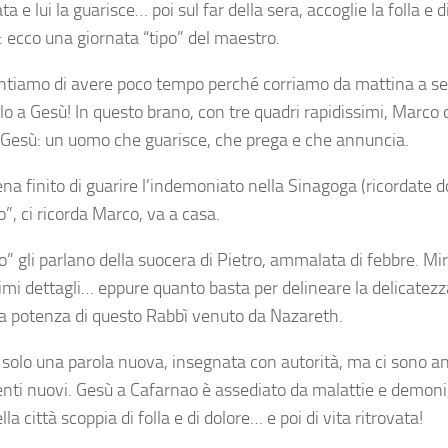
 e lui la guarisce… poi sul far della sera, accoglie la folla e d
: ecco una giornata “tipo” del maestro.
ntiamo di avere poco tempo perché corriamo da mattina a 
o a Gesù! In questo brano, con tre quadri rapidissimi, Marco de
i Gesù: un uomo che guarisce, che prega e che annuncia.
na finito di guarire l’indemoniato nella Sinagoga (ricordate 
o”, ci ricorda Marco, va a casa.
to” gli parlano della suocera di Pietro, ammalata di febbre. M
imi dettagli… eppure quanto basta per delineare la delicatezz
la potenza di questo Rabbì venuto da Nazareth.
 solo una parola nuova, insegnata con autorità, ma ci sono a
ti nuovi. Gesù a Cafarnao è assediato da malattie e demoni, 
lla città scoppia di folla e di dolore… e poi di vita ritrovata!