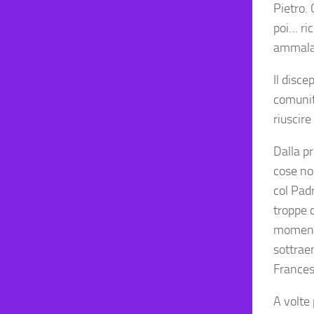
Pietro. 
poi… ric
ammalat
Il disc
comunit
riuscire
Dalla pr
cose no
col Pad
troppe 
momento
sottraen
Frances
A volte