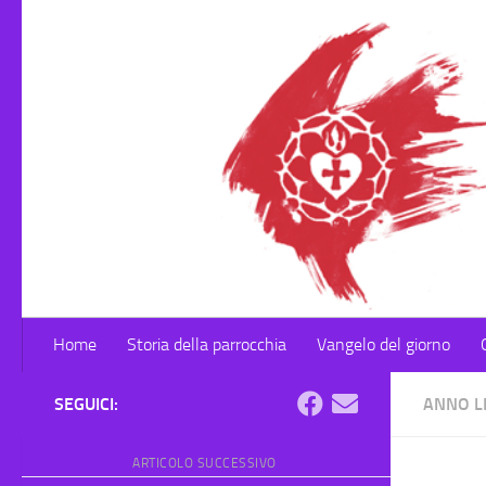
Salta al contenuto
Home
Storia della parrocchia
Vangelo del giorno
SEGUICI:
ANNO L
ARTICOLO SUCCESSIVO