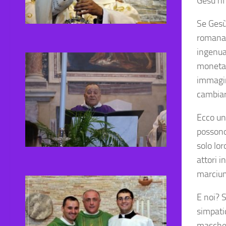
Gesù rif
Se Gesù
romana 
ingenua
moneta 
immagin
cambiar
Ecco un 
possono 
solo lor
attori i
marcium
E noi? 
simpatic
mascher