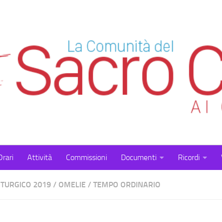
Orari
Attività
Commissioni
Documenti
Ricordi
ITURGICO 2019
/
OMELIE
/
TEMPO ORDINARIO