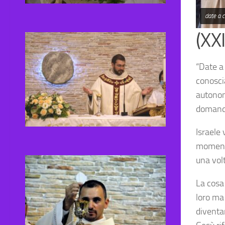
date a 
(XX
“Date a
conosci
autonom
domanda
Israele 
momenti
una volt
La cosa 
loro ma
diventa