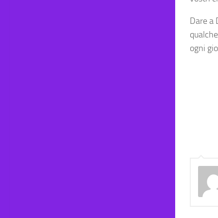
Dare a 
qualche 
ogni gi