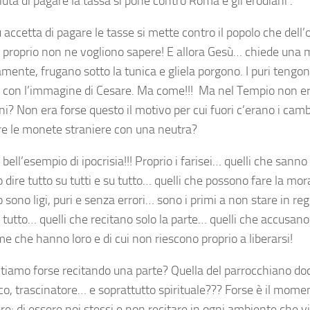
iuta di pagare la tassa si pone contro Roma e gli erodiani .
 accetta di pagare le tasse si mette contro il popolo che dell
proprio non ne vogliono sapere! E allora Gesù… chiede una mo
mente, frugano sotto la tunica e gliela porgono. I puri tengo
con l’immagine di Cesare. Ma come!!! Ma nel Tempio non era
i? Non era forse questo il motivo per cui fuori c’erano i camb
e le monete straniere con una neutra?
bell’esempio di ipocrisia!!! Proprio i farisei… quelli che sann
dire tutto su tutti e su tutto… quelli che possono fare la mora
o sono ligi, puri e senza errori… sono i primi a non stare in regol
n tutto… quelli che recitano solo la parte… quelli che accusano n
e che hanno loro e di cui non riescono proprio a liberarsi!
Stiamo forse recitando una parte? Quella del parrocchiano doc
o, trascinatore… e soprattutto spirituale??? Forse è il moment
e: di essere noi stessi e non recitare in ogni ambiente che v