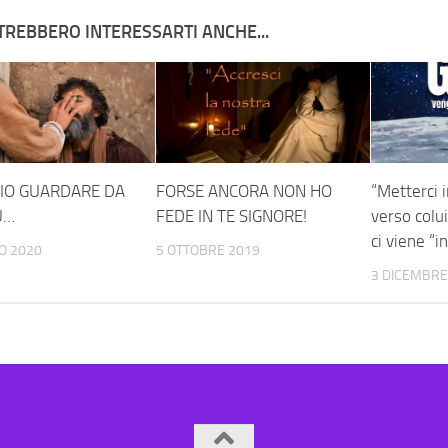
TREBBERO INTERESSARTI ANCHE...
CIO GUARDARE DA
FORSE ANCORA NON HO
“Metterci 
Ù…
FEDE IN TE SIGNORE!
verso colu
ci viene “i
O 2020
5 OTTOBRE 2019
3 DICEMBRE