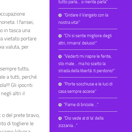
tutto parla… o niente parla”
’occupazione
“Gridare il Vangelo con la
neta. I farisei,
nostra vita!”
no in tasca una
“Chi si sente migliore degli
 vietato portare
altri, rimarra’ deluso!”
ia valuta, per
“Vederti mi riapre le ferite,
sto male… ma ho scelto la
o sempre tutto,
strada della libertà: ti perdono!”
le a tutti, perché
“Porte socchiuse e le luci di
a!!! Gli ipocriti:
casa sempre accese”
egli altri il
“Fame di briciole…”
 o del prete bravo,
“Dio vede al di la’ della
o di togliere le
zizzania…”
iviamo (chiesa,