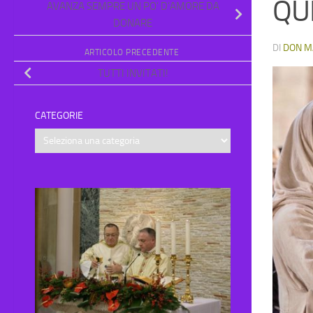
QU
AVANZA SEMPRE UN PO’ D’AMORE DA
DONARE
DI
DON M
ARTICOLO PRECEDENTE
TUTTI INVITATI!
CATEGORIE
Categorie