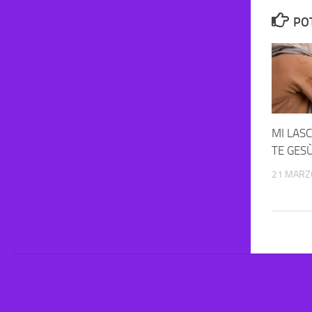
PO
MI LAS
TE GES
21 MARZ