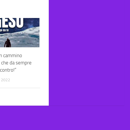
in cammino
i che da sempre
ncontro!”
 2022