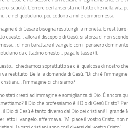
voro, scuola). L’errore dei farisei sta nel fatto che nella vita p
ini… e nel quotidiano, poi, cedono a mille compromessi.
agine è di Cesare bisogna restituirgli la moneta. E restituire 
to questo… allora il discepolo di Gesù, si sforza di non scend
essi… di non barattare il vangelo con il pensiero dominante
uotidiano da cittadino onesto… paga le tasse (!).
uesto… chiediamoci soprattutto se c’è qualcosa di nostro che
i va restituito! Bella la domanda di Gesù: “Di chi è l’immagine
 cristiani… l’immagine di chi siamo?
mo stati creati ad immagine e somiglianza di Dio. È ancora q
smettiamo? Il Dio che professiamo è il Dio di Gesù Cristo? Pe
 il Dio di Gesù è tanto diverso dal Dio dei cristiani! Il gran
r letto il vangelo, affermava: “Mi piace il vostro Cristo, non 
ristiani. I vostri cristiani sono così diversi dal vostro Cristo”.