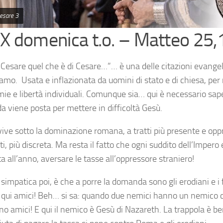
cesare 3
IX domenica t.o. – Matteo 25,
 Cesare quel che è di Cesare…”… è una delle citazioni evangel
amo. Usata e inflazionata da uomini di stato e di chiesa, per
ie e libertà individuali. Comunque sia… qui è necessario sap
 viene posta per mettere in difficoltà Gesù.
vive sotto la dominazione romana, a tratti più presente e oppr
, più discreta. Ma resta il fatto che ogni suddito dell’Impero
a all’anno, aversare le tasse all’oppressore straniero!
simpatica poi, è che a porre la domanda sono gli erodiani e i f
 qui amici! Beh… si sa: quando due nemici hanno un nemic
no amici! E qui il nemico è Gesù di Nazareth. La trappola è be