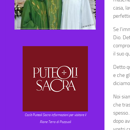
casa, la
perfett
Se l’imm
Dio. Det
comprom
il suo q
Detto q
e che gl
diciamo
Noi sia
che tra
spesso…
Cos'è Puteoli Sacra informazioni per visitare il
dopo ave
Rione Terra di Pozzuoli
vostri c