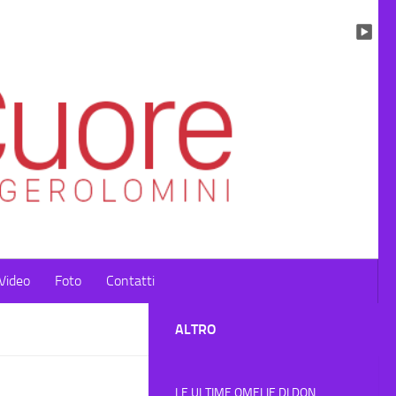
Video
Foto
Contatti
ALTRO
LE ULTIME OMELIE DI DON