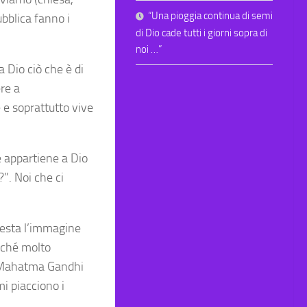
“Una pioggia continua di semi
ubblica fanno i
di Dio cade tutti i giorni sopra di
noi …”
a Dio ciò che è di
ere a
 e soprattutto vive
 appartiene a Dio
?”. Noi che ci
uesta l’immagine
rché molto
de Mahatma Gandhi
mi piacciono i