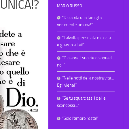
UNICA!?
MARIO RUSSO
“Dio abita una famiglia
veramente umana!”
“Talvolta penso alla mia vita…
e guardo a Lei!”
“Dio apre il suo cielo sopra di
noi!”
“Nelle notti della nostra vita…
Egli viene!”
“Se tu squarciassi i cieli e
scendessi…”
“Solo l’amore resta!”