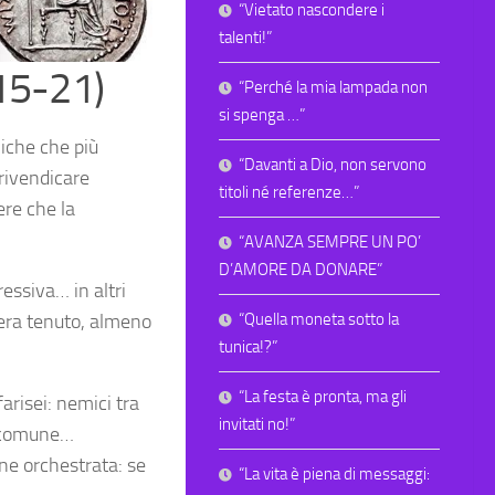
“Vietato nascondere i
talenti!”
15-21)
“Perché la mia lampada non
si spenga …”
iche che più
“Davanti a Dio, non servono
 rivendicare
titoli né referenze…”
ere che la
“AVANZA SEMPRE UN PO’
D’AMORE DA DONARE”
essiva… in altri
“Quella moneta sotto la
 era tenuto, almeno
tunica!?”
“La festa è pronta, ma gli
arisei: nemici tra
invitati no!”
o comune…
ne orchestrata: se
“La vita è piena di messaggi: