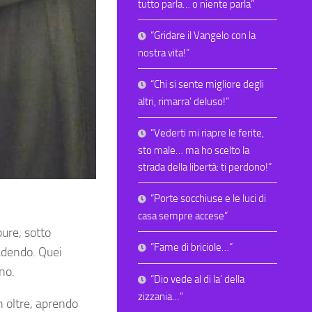
tutto parla… o niente parla”
“Gridare il Vangelo con la
nostra vita!”
“Chi si sente migliore degli
altri, rimarra’ deluso!”
“Vederti mi riapre le ferite,
sto male… ma ho scelto la
strada della libertà: ti perdono!”
“Porte socchiuse e le luci di
casa sempre accese”
pure, sotto
“Fame di briciole…”
cadendo. Quei
no.
“Dio vede al di la’ della
zizzania…”
n oltre, aprendo