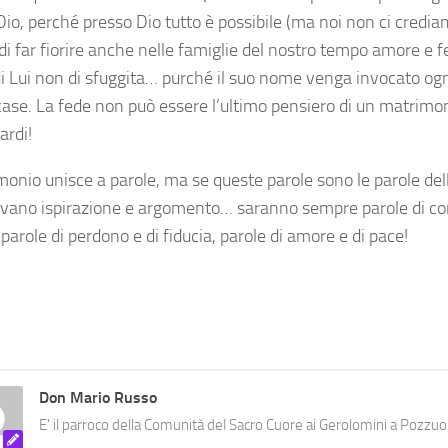
io, perché presso Dio tutto è possibile (ma noi non ci crediam
i far fiorire anche nelle famiglie del nostro tempo amore e fe
di Lui non di sfuggita… purché il suo nome venga invocato ogn
ase. La fede non può essere l’ultimo pensiero di un matrimonio
ardi!
imonio unisce a parole, ma se queste parole sono le parole del
ovano ispirazione e argomento… saranno sempre parole di c
 parole di perdono e di fiducia, parole di amore e di pace!
Don Mario Russo
E' il parroco della Comunità del Sacro Cuore ai Gerolomini a Pozzuol