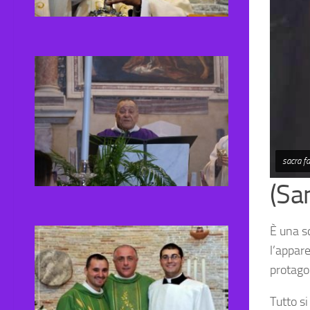
sacra f
(Sa
È una sc
l’appar
protago
Tutto s