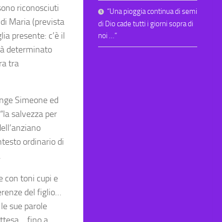
sono riconosciuti
“Una pioggia continua di semi
 di Maria (prevista
di Dio cade tutti i giorni sopra di
ia presente: c’è il
noi …”
arà determinato
ra tra
pinge Simeone ed
“la salvezza per
 dell’anziano
ntesto ordinario di
.
 con toni cupi e
erenze del figlio…
le sue parole
’attesa… fino a