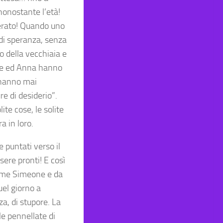
nonostante l’età!
erato! Quando uno
di speranza, senza
lo della vecchiaia e
one ed Anna hanno
 hanno mai
re di desiderio”.
ite cose, le solite
a in loro.
e puntati verso il
ere pronti! E così
nome Simeone e da
uel giorno a
a, di stupore. La
e pennellate di