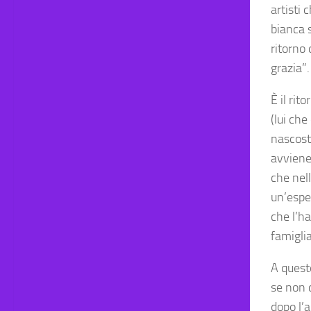
artisti 
bianca s
ritorno
grazia”.
È il ri
(lui che
nascost
avviene
che nell
un’espe
che l’ha
famiglia
A quest
se non c
dopo l’a