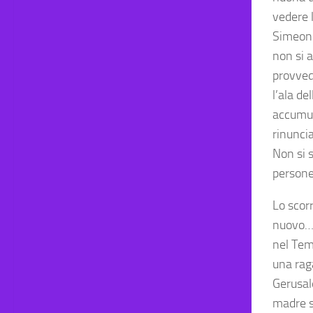
vedere 
Simeone
non si 
provvede
l’ala d
accumul
rinuncia
Non si s
persone
Lo scorr
nuovo… 
nel Tem
una rag
Gerusale
madre s