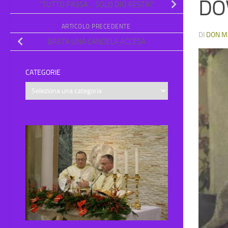
DOV
“TUTTO PASSA… SOLO DIO RESTA!”
ARTICOLO PRECEDENTE
DI
DON M
BASTA UNA CANDELA ACCESA
CATEGORIE
Categorie