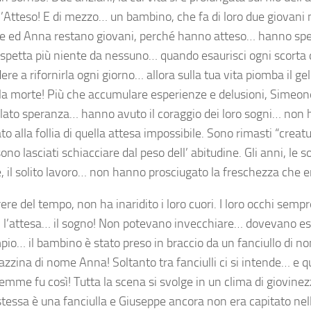
l’Atteso! E di mezzo… un bambino, che fa di loro due giovani 
 ed Anna restano giovani, perché hanno atteso… hanno sp
aspetta più niente da nessuno… quando esaurisci ogni scorta 
re a rifornirla ogni giorno… allora sulla tua vita piomba il ge
ella morte! Più che accumulare esperienze e delusioni, Sime
ato speranza… hanno avuto il coraggio dei loro sogni… non
to alla follia di quella attesa impossibile. Sono rimasti “creatu
ono lasciati schiacciare dal peso dell’ abitudine. Gli anni, le sol
, il solito lavoro… non hanno prosciugato la freschezza che er
ere del tempo, non ha inaridito i loro cuori. I loro occhi sempr
l’attesa… il sogno! Non potevano invecchiare… dovevano ess
pio… il bambino è stato preso in braccio da un fanciullo di 
azzina di nome Anna! Soltanto tra fanciulli ci si intende… e q
mme fu così! Tutta la scena si svolge in un clima di giovinezz
tessa è una fanciulla e Giuseppe ancora non era capitato nell