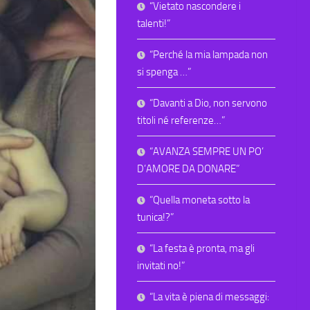
“Vietato nascondere i
talenti!”
“Perché la mia lampada non
si spenga …”
“Davanti a Dio, non servono
titoli né referenze…”
“AVANZA SEMPRE UN PO’
D’AMORE DA DONARE”
“Quella moneta sotto la
tunica!?”
“La festa è pronta, ma gli
invitati no!”
“La vita è piena di messaggi: