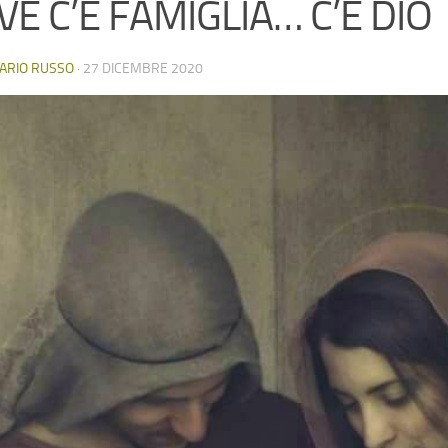
E C’È FAMIGLIA… C’È DIO
ARIO RUSSO
·
27 DICEMBRE 2020