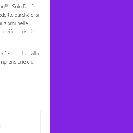
o!!!). Solo Dio è
deltà, purché ci si
i giorni nelle
 già in crisi, è
la fede… che dalla
omprensione e di
i.