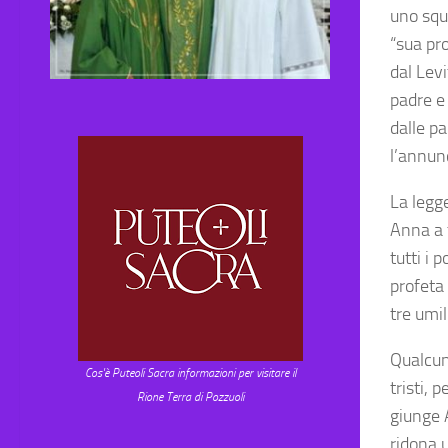
uno squa
“sua pro
dal Levi
padre e
dalle p
l’annunc
La legg
Anna a 
tutti i 
profeta 
tre umil
Qualcun
Cos'è Puteoli Sacra informazioni per visitare il
tristi, 
Rione Terra di Pozzuoli
giunge 
ridona u