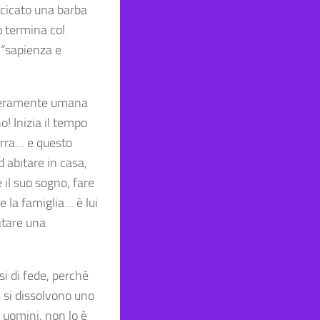
iccicato una barba
o termina col
 “sapienza e
a veramente umana
! Inizia il tempo
erra… e questo
 abitare in casa,
e il suo sogno, fare
 la famiglia… è lui
itare una
i di fede, perché
e si dissolvono uno
i uomini, non lo è