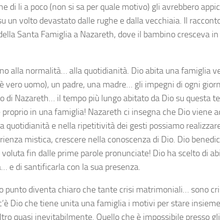
che di li a poco (non si sa per quale motivo) gli avrebbero app
u un volto devastato dalle rughe e dalla vecchiaia. Il raccont
 della Santa Famiglia a Nazareth, dove il bambino cresceva in
torno alla normalità… alla quotidianità. Dio abita una famigli
 è vero uomo), un padre, una madre… gli impegni di ogni giorno
o di Nazareth… il tempo più lungo abitato da Dio su questa t
 proprio in una famiglia! Nazareth ci insegna che Dio viene ad
a quotidianità e nella ripetitività dei gesti possiamo realizzar
rienza mistica, crescere nella conoscenza di Dio. Dio benedice
 voluta fin dalle prime parole pronunciate! Dio ha scelto di ab
… e di santificarla con la sua presenza.
o punto diventa chiaro che tante crisi matrimoniali… sono cris
’è Dio che tiene unita una famiglia i motivi per stare insiem
ltro quasi inevitabilmente. Quello che è impossibile presso gl