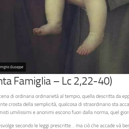
amiglia Giuseppe
nta Famiglia – Lc 2,22-40)
ena di ordinaria ordinarietà al tempio, quella descritta da ep
ente crosta della semplicità, qualcosa di straordinario sta ac
nisti umilissimi e anonimi escono fuori dalla norma, quel gior
i svolge secondo le leggi prescritte… ma ciò che accade và be