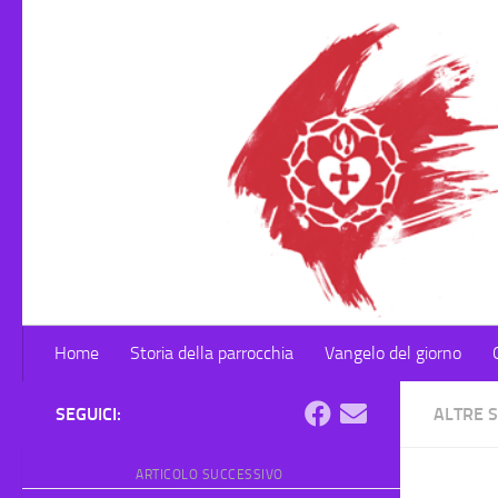
Salta al contenuto
Home
Storia della parrocchia
Vangelo del giorno
SEGUICI:
ALTRE 
ARTICOLO SUCCESSIVO