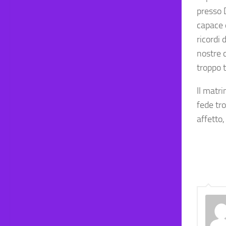
presso D
capace d
ricordi 
nostre c
troppo t
Il matr
fede tr
affetto,