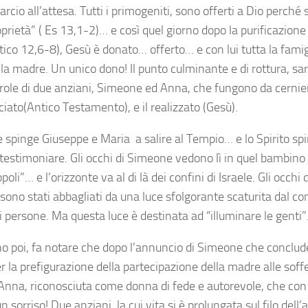
rcio all’attesa. Tutti i primogeniti, sono offerti a Dio perché 
prietà” ( Es 13,1-2)… e così quel giorno dopo la purificazione
tico 12,6-8), Gesù è donato… offerto… e con lui tutta la famigl
 la madre. Un unico dono! Il punto culminante e di rottura, s
arole di due anziani, Simeone ed Anna, che fungono da cernie
iato(Antico Testamento), e il realizzato (Gesù).
e spinge Giuseppe e Maria a salire al Tempio… e lo Spirito s
testimoniare. Gli occhi di Simeone vedono lì in quel bambino 
popoli”… e l’orizzonte va al di là dei confini di Israele. Gli occhi
sono stati abbagliati da una luce sfolgorante scaturita dal co
i persone. Ma questa luce è destinata ad “illuminare le genti”
o poi, fa notare che dopo l’annuncio di Simeone che conclude
per la prefigurazione della partecipazione della madre alle soff
Anna, riconosciuta come donna di fede e autorevole, che con 
n sorriso! Due anziani, la cui vita si è prolungata sul filo dell