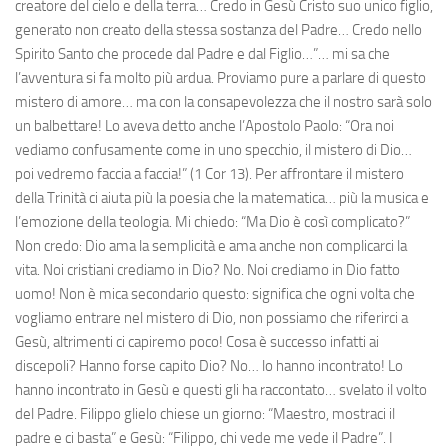
creatore del cielo e della terra… Credo in Gesù Cristo suo unico figlio,
generato non creato della stessa sostanza del Padre… Credo nello
Spirito Santo che procede dal Padre e dal Figlio…”… mi sa che
l’avventura si fa molto più ardua. Proviamo pure a parlare di questo
mistero di amore… ma con la consapevolezza che il nostro sarà solo
un balbettare! Lo aveva detto anche l’Apostolo Paolo: “Ora noi
vediamo confusamente come in uno specchio, il mistero di Dio…
poi vedremo faccia a faccia!” (1 Cor 13). Per affrontare il mistero
della Trinità ci aiuta più la poesia che la matematica… più la musica e
l’emozione della teologia. Mi chiedo: “Ma Dio è così complicato?”
Non credo: Dio ama la semplicità e ama anche non complicarci la
vita. Noi cristiani crediamo in Dio? No. Noi crediamo in Dio fatto
uomo! Non è mica secondario questo: significa che ogni volta che
vogliamo entrare nel mistero di Dio, non possiamo che riferirci a
Gesù, altrimenti ci capiremo poco! Cosa è successo infatti ai
discepoli? Hanno forse capito Dio? No… lo hanno incontrato! Lo
hanno incontrato in Gesù e questi gli ha raccontato… svelato il volto
del Padre. Filippo glielo chiese un giorno: “Maestro, mostraci il
padre e ci basta” e Gesù: “Filippo, chi vede me vede il Padre”. I