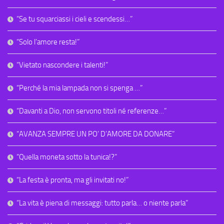
“Se tu squarciassi i cieli e scendessi…”
“Solo l’amore resta!”
“Vietato nascondere i talenti!”
“Perché la mia lampada non si spenga …”
“Davanti a Dio, non servono titoli né referenze…”
“AVANZA SEMPRE UN PO’ D’AMORE DA DONARE”
“Quella moneta sotto la tunica!?”
“La festa è pronta, ma gli invitati no!”
“La vita è piena di messaggi: tutto parla… o niente parla”