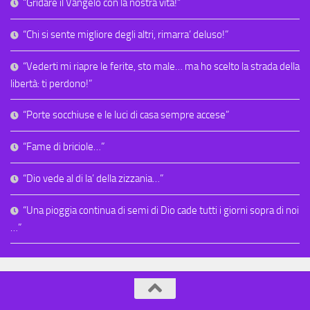
“Gridare il Vangelo con la nostra vita!”
“Chi si sente migliore degli altri, rimarra’ deluso!”
“Vederti mi riapre le ferite, sto male… ma ho scelto la strada della
libertà: ti perdono!”
“Porte socchiuse e le luci di casa sempre accese”
“Fame di briciole…”
“Dio vede al di la’ della zizzania…”
“Una pioggia continua di semi di Dio cade tutti i giorni sopra di noi
…”