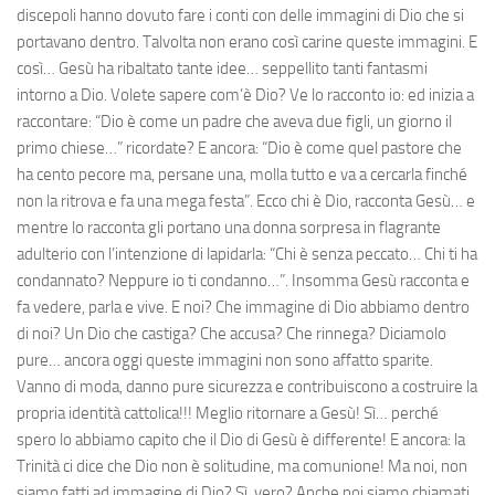
discepoli hanno dovuto fare i conti con delle immagini di Dio che si
portavano dentro. Talvolta non erano così carine queste immagini. E
così… Gesù ha ribaltato tante idee… seppellito tanti fantasmi
intorno a Dio. Volete sapere com’è Dio? Ve lo racconto io: ed inizia a
raccontare: “Dio è come un padre che aveva due figli, un giorno il
primo chiese…” ricordate? E ancora: “Dio è come quel pastore che
ha cento pecore ma, persane una, molla tutto e va a cercarla finché
non la ritrova e fa una mega festa”. Ecco chi è Dio, racconta Gesù… e
mentre lo racconta gli portano una donna sorpresa in flagrante
adulterio con l’intenzione di lapidarla: “Chi è senza peccato… Chi ti ha
condannato? Neppure io ti condanno…”. Insomma Gesù racconta e
fa vedere, parla e vive. E noi? Che immagine di Dio abbiamo dentro
di noi? Un Dio che castiga? Che accusa? Che rinnega? Diciamolo
pure… ancora oggi queste immagini non sono affatto sparite.
Vanno di moda, danno pure sicurezza e contribuiscono a costruire la
propria identità cattolica!!! Meglio ritornare a Gesù! Sì… perché
spero lo abbiamo capito che il Dio di Gesù è differente! E ancora: la
Trinità ci dice che Dio non è solitudine, ma comunione! Ma noi, non
siamo fatti ad immagine di Dio? Sì, vero? Anche noi siamo chiamati