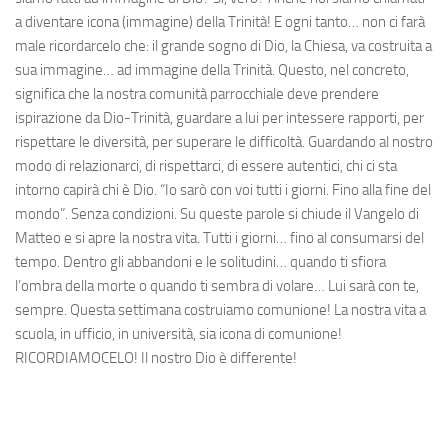
a diventare icona (immagine) della Trinità! E ogni tanto… non ci farà
male ricordarcelo che: il grande sogno di Dio, la Chiesa, va costruita a
sua immagine… ad immagine della Trinità. Questo, nel concreto,
significa che la nostra comunità parrocchiale deve prendere
ispirazione da Dio-Trinità, guardare a lui per intessere rapporti, per
rispettare le diversità, per superare le difficoltà. Guardando al nostro
modo di relazionarci, di rispettarci, di essere autentici, chi ci sta
intorno capirà chi è Dio. “Io sarò con voi tutti i giorni. Fino alla fine del
mondo”. Senza condizioni. Su queste parole si chiude il Vangelo di
Matteo e si apre la nostra vita. Tutti i giorni… fino al consumarsi del
tempo. Dentro gli abbandoni e le solitudini… quando ti sfiora
l’ombra della morte o quando ti sembra di volare… Lui sarà con te,
sempre. Questa settimana costruiamo comunione! La nostra vita a
scuola, in ufficio, in università, sia icona di comunione!
RICORDIAMOCELO! Il nostro Dio è differente!