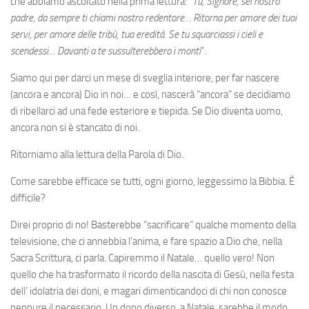
che abbiamo ascoltato nella prima lettura: “
Tu, Signore, sei nostro
padre, da sempre ti chiami nostro redentore… Ritorna per amore dei tuoi
servi, per amore delle tribù, tua eredità. Se tu squarciassi i cieli e
scendessi… Davanti a te sussulterebbero i monti
”.
Siamo qui per darci un mese di sveglia interiore, per far nascere
(ancora e ancora) Dio in noi… e così, nascerà “ancora” se decidiamo
di ribellarci ad una fede esteriore e tiepida. Se Dio diventa uomo,
ancora non si è stancato di noi.
Ritorniamo alla lettura della Parola di Dio.
Come sarebbe efficace se tutti, ogni giorno, leggessimo la Bibbia. È
difficile?
Direi proprio di no! Basterebbe “sacrificare” qualche momento della
televisione, che ci annebbia l’anima, e fare spazio a Dio che, nella
Sacra Scrittura, ci parla. Capiremmo il Natale… quello vero! Non
quello che ha trasformato il ricordo della nascita di Gesù, nella festa
dell’ idolatria dei doni, e magari dimenticandoci di chi non conosce
neppure il necessario. Un dono diverso, a Natale, sarebbe il modo