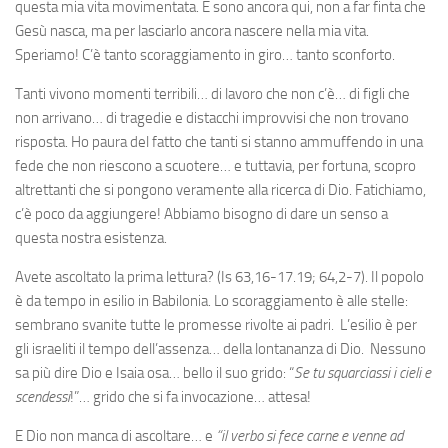
questa mia vita movimentata. E sono ancora qui, non a far finta che
Gesù nasca, ma per lasciarlo ancora nascere nella mia vita.
Speriamo! C’è tanto scoraggiamento in giro… tanto sconforto.
Tanti vivono momenti terribili… di lavoro che non c’è… di figli che
non arrivano… di tragedie e distacchi improvvisi che non trovano
risposta. Ho paura del fatto che tanti si stanno ammuffendo in una
fede che non riescono a scuotere… e tuttavia, per fortuna, scopro
altrettanti che si pongono veramente alla ricerca di Dio. Fatichiamo,
c’è poco da aggiungere! Abbiamo bisogno di dare un senso a
questa nostra esistenza.
Avete ascoltato la prima lettura? (Is 63,16-17.19; 64,2-7). Il popolo
è da tempo in esilio in Babilonia. Lo scoraggiamento è alle stelle:
sembrano svanite tutte le promesse rivolte ai padri. L’esilio è per
gli israeliti il tempo dell’assenza… della lontananza di Dio. Nessuno
sa più dire Dio e Isaia osa… bello il suo grido: “
Se tu squarciassi i cieli e
scendessi
!”… grido che si fa invocazione… attesa!
E Dio non manca di ascoltare… e
“il verbo si fece carne e venne ad