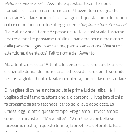
abitare in mezzo a noi”
. L’Avvento è questa attesa… tempo di
nomadi… di incamminati… di cercatori! L’avvento ci insegna che
cosa fare: “andare incontro”… e il vangelo di questa prima domenica,
ci dice come farlo, con due atteggiamenti: “
vegliate e fate attenzione
”.
“Fate attenzione”. Come è spesso distratta la nostra vita: facciamo
una cosa mentre pensiamo un’altra… parliamo poco e male con e
delle persone… gesti senz’ani­ma, parole senza cuore. Vivere con
attenzione, diventa così, l’al­tro nome dell’Avvento.
Ma attenti a che cosa? Atten­ti alle persone, alle loro pa­role, ai loro
silenzi, alle domande mute e alla ricchezza dei loro doni. Il secondo
verbo: “vegliate”. Contro la vita sonnolenta, contro il lasciarsi andare.
È il vegliare di chi nella notte scruta le prime luci dell’alba… è il
vegliare di chi fa molta attenzione alle persone… il vegliare di chi si
fa prossimo all’altro facendosi carico delle sue debolezze. La
Chiesa, oggi, ci offre questo tempo. Preghiamo… invochiamolo
come i primi cristiani: “Maranatha”… “Vieni!” sarebbe bello se
facessimo nostra, in questo tempo, la preghiera del profeta Isaia