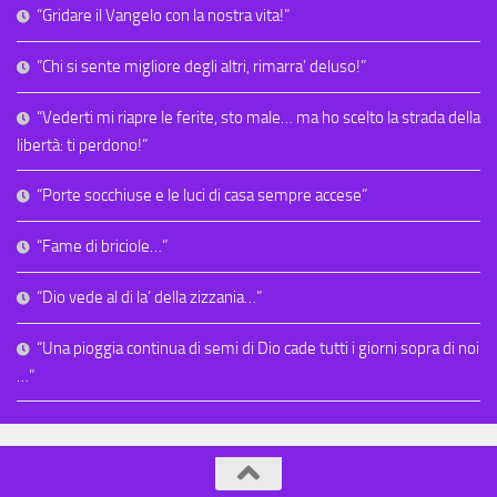
“Gridare il Vangelo con la nostra vita!”
“Chi si sente migliore degli altri, rimarra’ deluso!”
“Vederti mi riapre le ferite, sto male… ma ho scelto la strada della
libertà: ti perdono!”
“Porte socchiuse e le luci di casa sempre accese”
“Fame di briciole…”
“Dio vede al di la’ della zizzania…”
“Una pioggia continua di semi di Dio cade tutti i giorni sopra di noi
…”