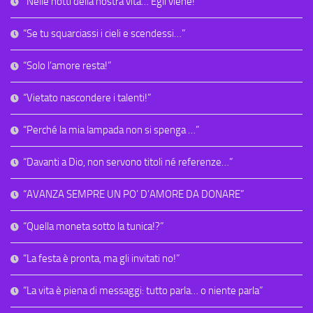
“Nelle notti della nostra vita… Egli viene!”
“Se tu squarciassi i cieli e scendessi…”
“Solo l’amore resta!”
“Vietato nascondere i talenti!”
“Perché la mia lampada non si spenga …”
“Davanti a Dio, non servono titoli né referenze…”
“AVANZA SEMPRE UN PO’ D’AMORE DA DONARE”
“Quella moneta sotto la tunica!?”
“La festa è pronta, ma gli invitati no!”
“La vita è piena di messaggi: tutto parla… o niente parla”