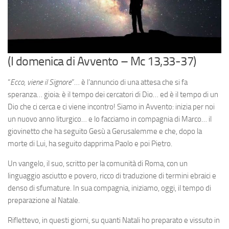
(I domenica di Avvento – Mc 13,33-37)
“
Ecco, viene il Signore
”… è l’annuncio di una attesa che si fa
speranza… gioia: è il tempo dei cercatori di Dio… ed è il tempo di un
Dio che ci cerca e ci viene incontro! Siamo in Avvento: inizia per noi
un nuovo anno liturgico… e lo facciamo in compagnia di Marco… il
giovinetto che ha seguito Gesù a Gerusalemme e che, dopo la
morte di Lui, ha seguito dapprima Paolo e poi Pietro.
Un vangelo, il suo, scritto per la comunità di Roma, con un
linguaggio asciutto e povero, ricco di traduzione di termini ebraici e
denso di sfumature. In sua compagnia, iniziamo, oggi, il tempo di
preparazione al Natale.
Riflettevo, in questi giorni, su quanti Natali ho preparato e vissuto in