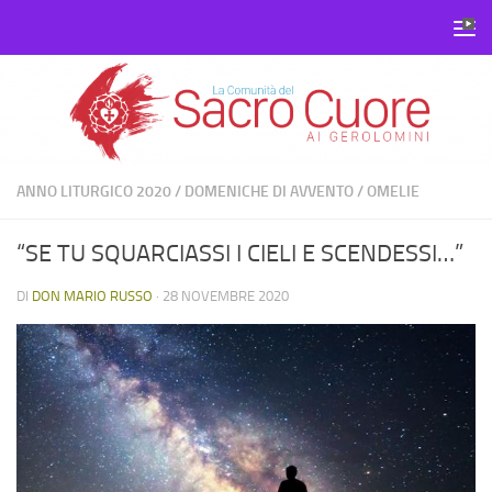
Salta al contenuto
ANNO LITURGICO 2020
/
DOMENICHE DI AVVENTO
/
OMELIE
“SE TU SQUARCIASSI I CIELI E SCENDESSI…”
DI
DON MARIO RUSSO
·
28 NOVEMBRE 2020