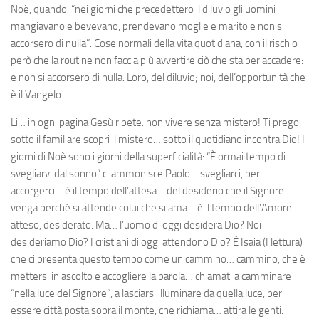
Noè, quando: “nei giorni che precedettero il diluvio gli uomini
mangiavano e bevevano, prendevano moglie e marito e non si
accorsero di nulla”. Cose normali della vita quotidiana, con il rischio
però che la routine non faccia più avvertire ciò che sta per accadere:
e non si accorsero di nulla. Loro, del diluvio; noi, dell’opportunità che
è il Vangelo.
Li… in ogni pagina Gesù ripete: non vivere senza mistero! Ti prego:
sotto il familiare scopri il mistero… sotto il quotidiano incontra Dio! I
giorni di Noè sono i giorni della superficialità: “È ormai tempo di
svegliarvi dal sonno” ci ammonisce Paolo… svegliarci, per
accorgerci… è il tempo dell’attesa… del desiderio che il Signore
venga perché si attende colui che si ama… è il tempo dell’Amore
atteso, desiderato. Ma… l’uomo di oggi desidera Dio? Noi
desideriamo Dio? I cristiani di oggi attendono Dio? È Isaia (I lettura)
che ci presenta questo tempo come un cammino… cammino, che è
mettersi in ascolto e accogliere la parola… chiamati a camminare
“nella luce del Signore”, a lasciarsi illuminare da quella luce, per
essere città posta sopra il monte, che richiama… attira le genti.