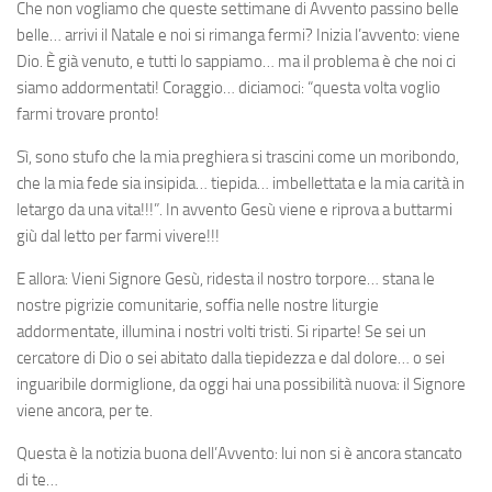
Che non vogliamo che queste settimane di Avvento passino belle
belle… arrivi il Natale e noi si rimanga fermi? Inizia l’avvento: viene
Dio. È già venuto, e tutti lo sappiamo… ma il problema è che noi ci
siamo addormentati! Coraggio… diciamoci: “questa volta voglio
farmi trovare pronto!
Sì, sono stufo che la mia preghiera si trascini come un moribondo,
che la mia fede sia insipida… tiepida… imbellettata e la mia carità in
letargo da una vita!!!”. In avvento Gesù viene e riprova a buttarmi
giù dal letto per farmi vivere!!!
E allora: Vieni Signore Gesù, ridesta il nostro torpore… stana le
nostre pigrizie comunitarie, soffia nelle nostre liturgie
addormentate, illumina i nostri volti tristi. Si riparte! Se sei un
cercatore di Dio o sei abitato dalla tiepidezza e dal dolore… o sei
inguaribile dormiglione, da oggi hai una possibilità nuova: il Signore
viene ancora, per te.
Questa è la notizia buona dell’Avvento: lui non si è ancora stancato
di te…