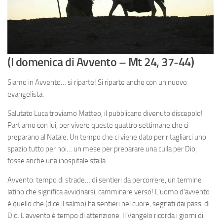
(I domenica di Avvento – Mt 24, 37-44)
Siamo in Avvento… si riparte! Si riparte anche con un nuovo
evangelista.
Salutato Luca troviamo Matteo, il pubblicano divenuto discepolo!
Partiamo con lui, per vivere queste quattro settimane che ci
preparano al Natale. Un tempo che ci viene dato per ritagliarci uno
spazio tutto per noi… un mese per preparare una culla per Dio,
fosse anche una inospitale stalla.
Avvento: tempo di strade… di sentieri da percorrere, un termine
latino che significa avvicinarsi, camminare verso! L’uomo d’avvento
è quello che (dice il salmo) ha sentieri nel cuore, segnati dai passi di
Dio. L’avvento è tempo di attenzione. Il Vangelo ricorda i giorni di