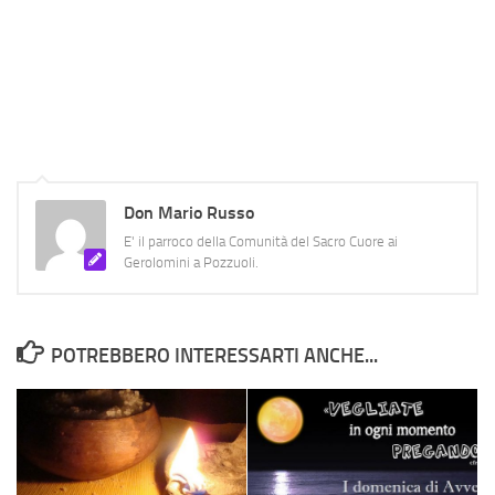
Don Mario Russo
E' il parroco della Comunità del Sacro Cuore ai
Gerolomini a Pozzuoli.
POTREBBERO INTERESSARTI ANCHE...