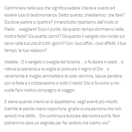
Camminare nella luce che significa vedere il bene e viverlo ed
essere luce di testimonianza. Detto questo, chiediamoci: che fare?
Da dove partire o ripartire? Innanzitutto ripartiamo dall’invito di
Paolo… svegliarsi! Ecco il punto: da quanto tempo dormiamo nella
nostra fede? Da quanto dormi? Da quanto il vangelo non incide sul
serio nella tua vita di tutti i giorni? Con i tuoi affari, i tuoi affetti, il tuo
tempo, le tue relazioni?
Vedete…O il vangelo ci sveglia dal torpore… ci fa alzare in piedi… ci
ridona la speranza e la voglia di costruire il regno di Dio… o
veramente è meglio ammettere di voler dormire, lasciar perdere
con la fede e il cristianesimo e tutto il resto! Dio si fa vicino a noi…
vuole farsi nostro compagno di viaggio.
E viene quando meno ce lo aspettiamo, negli eventi più insoliti,
tramite le parole meno opportune, grazie a una persona che non
avresti mai detto… Dio continua a bussare alla nostra porta. Non
potremmo dare un segnale per far vedere che siamo vivi?