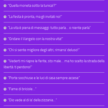
“Quella moneta sotto la tunica!?”
“La festa è pronta, ma gli invitati no!”
“La vita è piena di messaggi: tutto parla… o niente parla”
“Gridare il Vangelo con la nostra vita!”
“Chi si sente migliore degli altri, rimarra’ deluso!”
“Vederti mi riapre le ferite, sto male… ma ho scelto la strada della
libertà: ti perdono!”
“Porte socchiuse e le luci di casa sempre accese”
“Fame di briciole…”
“Dio vede al di la’ della zizzania…”