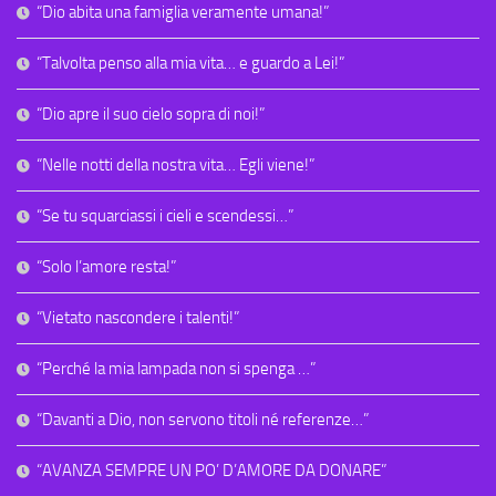
“Dio abita una famiglia veramente umana!”
“Talvolta penso alla mia vita… e guardo a Lei!”
“Dio apre il suo cielo sopra di noi!”
“Nelle notti della nostra vita… Egli viene!”
“Se tu squarciassi i cieli e scendessi…”
“Solo l’amore resta!”
“Vietato nascondere i talenti!”
“Perché la mia lampada non si spenga …”
“Davanti a Dio, non servono titoli né referenze…”
“AVANZA SEMPRE UN PO’ D’AMORE DA DONARE”