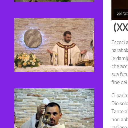
olio la
(XX
Eccoci a
parabola
le dami
che acc
sua futu
fine dei
Ci parla
Dio solo
Tante a
non abbi
radioso 