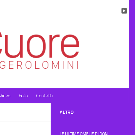
Video
Foto
Contatti
ALTRO
LE ULTIME OMELIE DI DON