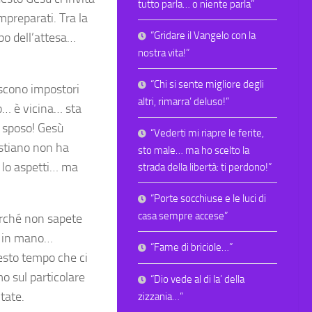
tutto parla… o niente parla”
mpreparati. Tra la
“Gridare il Vangelo con la
po dell’attesa…
nostra vita!”
“Chi si sente migliore degli
iscono impostori
altri, rimarra’ deluso!”
so… è vicina… sta
o sposo! Gesù
“Vederti mi riapre le ferite,
istiano non ha
sto male… ma ho scelto la
e lo aspetti… ma
strada della libertà: ti perdono!”
“Porte socchiuse e le luci di
casa sempre accese”
perché non sapete
io in mano…
“Fame di briciole…”
esto tempo che ci
mo sul particolare
“Dio vede al di la’ della
tate.
zizzania…”