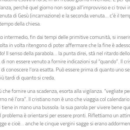
ilanza, perché quel giorno non sorga all’improvviso e ci trovi i
enuta di Gesù (incarnazione) e la seconda venuta… c’è il tem
 tempo della chiesa.
o intermedio, fin dai tempi delle primitive comunità, si inser
olta in volta ritengono di poter affermare che la fine è ades
o! Il senso della parabola… la punta direi, stà nel ritardo dell
 di non essere venuto a fornire indicazioni sul “quando”. Il cr
 di conoscere l’ora esatta. Può essere prima di quanto uno s
ù tardi di quanto si creda.
ù che fornire una scadenza, esorta alla vigilanza. “vegliate 
orno né l’ora”. Il cristiano non è uno che viaggia col calendar
tiene in mano una bussola: la sua parola per vivere bene qu
Il problema è orientarsi per essere pronti. Riflettiamo un atti
gge e cioè… anche le cinque vergini sagge si erano addormen