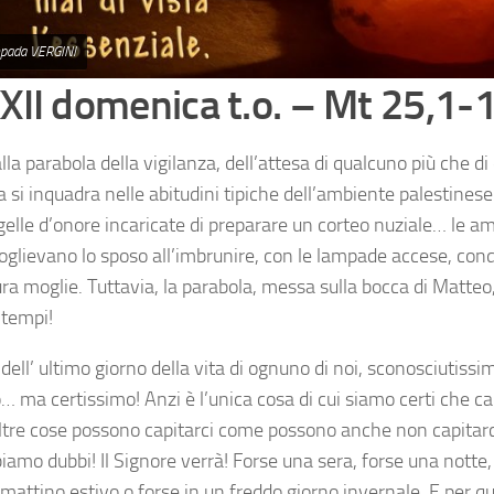
mpada VERGINI
XII domenica t.o. – Mt 25,1-
lla parabola della vigilanza, dell’attesa di qualcuno più che di
 si inquadra nelle abitudini tipiche dell’ambiente palestinese
gelle d’onore incaricate di preparare un corteo nuziale… le am
oglievano lo sposo all’imbrunire, con le lampade accese, con
ra moglie. Tuttavia, la parabola, messa sulla bocca di Matteo,
 tempi!
 dell’ ultimo giorno della vita di ognuno di noi, sconosciutissim
… ma certissimo! Anzi è l’unica cosa di cui siamo certi che capi
ltre cose possono capitarci come possono anche non capitarc
amo dubbi! Il Signore verrà! Forse una sera, forse una notte,
mattino estivo o forse in un freddo giorno invernale. E per qu