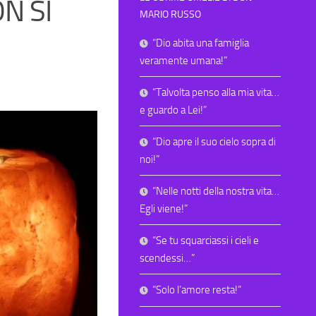
N SI
MARIO RUSSO
“Dio abita una famiglia
veramente umana!”
“Talvolta penso alla mia vita…
e guardo a Lei!”
“Dio apre il suo cielo sopra di
noi!”
“Nelle notti della nostra vita…
Egli viene!”
“Se tu squarciassi i cieli e
scendessi…”
“Solo l’amore resta!”