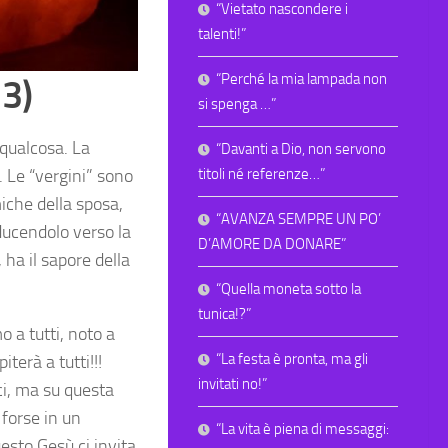
“Vietato nascondere i
talenti!”
“Perché la mia lampada non
13)
si spenga …”
 qualcosa. La
“Davanti a Dio, non servono
. Le “vergini” sono
titoli né referenze…”
iche della sposa,
“AVANZA SEMPRE UN PO’
ducendolo verso la
D’AMORE DA DONARE”
 ha il sapore della
“Quella moneta sotto la
tunica!?”
o a tutti, noto a
“La festa è pronta, ma gli
terà a tutti!!!
invitati no!”
i, ma su questa
 forse in un
“La vita è piena di messaggi:
esto Gesù ci invita