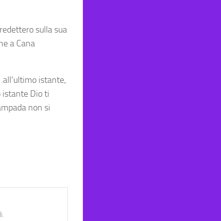
redettero sulla sua
che a Cana
…all’ultimo istante,
istante Dio ti
lampada non si
i.