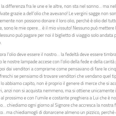
a differenza fra le une e le altre, non sta nel sonno… ma nell
lvate grazie a dell’olio che avevano! Le vergini sagge non s
mente non possono donare il loro olio, perché è olio del tutt
e, sono le mie opere… è il mio vissuto! Nessuno può mettere l
essuno può pagare per noi il biglietto di viaggio solo andata p
.
’ora l’olio deve essere il nostro… la fedeltà deve essere timbra
 le nostre lampade accese con l’olio della fede e della carità
poi dai venditori a comprarne come pensavano di fare le cinqu
freschi se pensiamo di trovare venditori che vendano quel ti
lo abbiamo capito, non è proprio il genere di merce che si ac
ri, anzi non si acquista nemmeno, ma si ottiene unicamente 
 al prossimo e con l’umile e costante preghiera a Lui che è n
o… chiediamo ogni giorno al Signore che accresca la nostra
to…ma chiediamogli di donarcene almeno un pizzico, perché ci