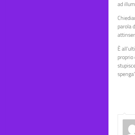
ad illu
Chiedia
parola 
attinse
È all’ul
proprio
stupisc
spenga”