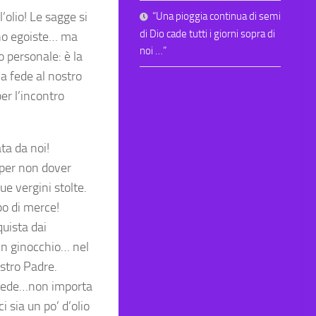
’olio! Le sagge si
“Una pioggia continua di semi
di Dio cade tutti i giorni sopra di
ono egoiste… ma
noi …”
o personale: è la
a fede al nostro
er l’incontro
ta da noi!
 per non dover
e vergini stolte.
po di merce!
quista dai
in ginocchio… nel
ostro Padre.
 fede…non importa
 sia un po’ d’olio