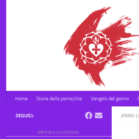
Salta al contenuto
Home
Storia della parrocchia
Vangelo del giorno
SEGUICI:
ANNO L
ARTICOLO SUCCESSIVO