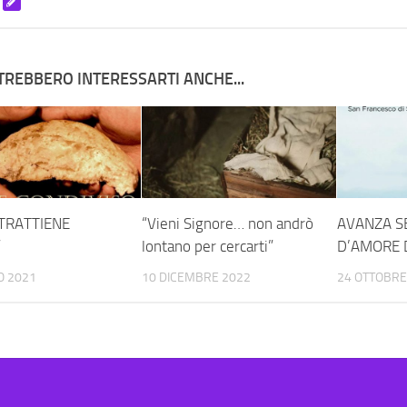
TREBBERO INTERESSARTI ANCHE...
I TRATTIENE
“Vieni Signore… non andrò
AVANZA S
”
lontano per cercarti”
D’AMORE 
O 2021
10 DICEMBRE 2022
24 OTTOBRE