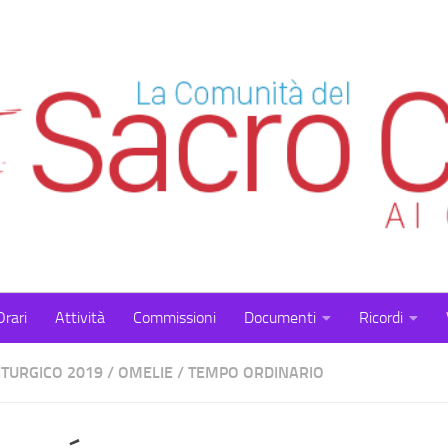
Orari
Attività
Commissioni
Documenti
Ricordi
ITURGICO 2019
/
OMELIE
/
TEMPO ORDINARIO