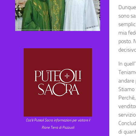
Dunque l
sono sa
semplice
mia fed
posto. N
decisivo
In quell
Teniamo
andare 
Stiamo 
Perché, 
vendito
servizio
Cos'è Puteoli Sacra informazioni per visitare il
Conclud
Rione Terra di Pozzuoli
di quan