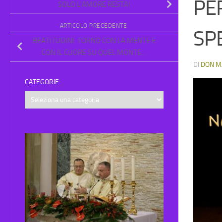
PE
SOLO L’AMORE RESTA!
ARTICOLO PRECEDENTE
SP
BEATITUDINI: TORNO CON LA MENTE E
CON IL CUORE SU QUEL MONTE…
DI
DON M
CATEGORIE
Categorie