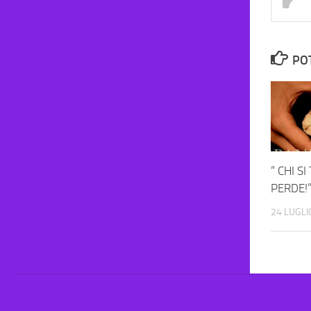
PO
“ CHI S
PERDE!
24 LUGLI