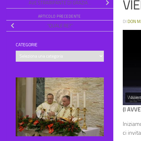
VI
AVE STRARIPANTE DI GRAZIA…
ARTICOLO PRECEDENTE
DI
DON M
“QUALE RE?”
CATEGORIE
Categorie
I avven
(I AVVE
Iniziam
ci invit