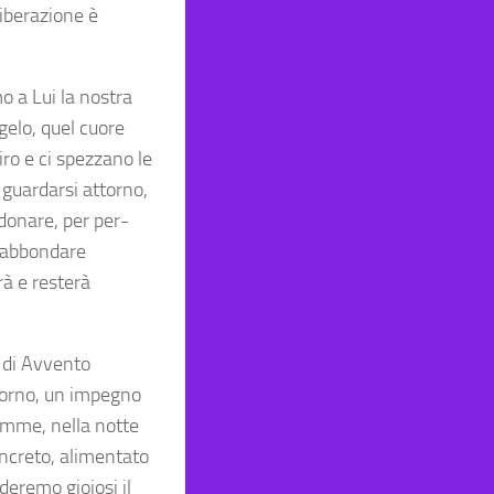
liberazione è
o a Lui la nostra
ngelo, quel cuore
iro e ci spezzano le
i guardarsi attorno,
 donare, per per-
vrabbondare
rà e resterà
 di Avvento
iorno, un impegno
lemme, nella notte
oncreto, alimentato
deremo gioiosi il