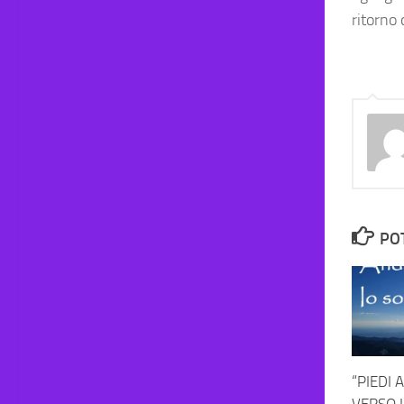
ritorno
PO
“PIEDI 