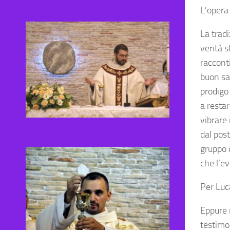
L’opera 
La tradi
verità s
raccont
buon sa
prodigo 
a resta
vibrare 
dal pos
gruppo 
che l’ev
Per Luca
Eppure 
testimo