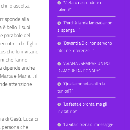
“Vietato nascondere i
chi lo ascolta.
talenti!”
rrisponde alla
“Perché la mia lampada non
 è bello. I suoi
si spenga …”
e parabole del
erduta… dal figlio
“Davanti a Dio, non servono
titoli né referenze…”
aus che lo invitano
ini che fanno
“AVANZA SEMPRE UN PO’
Luca dipende anche
D’AMORE DA DONARE”
 Marta e Maria… il
ande attenzione
“Quella moneta sotto la
tunica!?”
“La festa è pronta, ma gli
invitati no!”
a di Gesù: Luca ci
“La vita è piena di messaggi:
a persona che