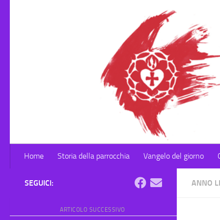
Salta al contenuto
Home
Storia della parrocchia
Vangelo del giorno
SEGUICI:
ANNO L
ARTICOLO SUCCESSIVO