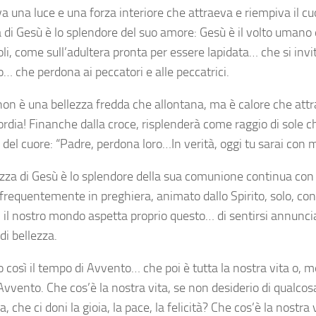
una luce e una forza interiore che attraeva e riempiva il cuor
 di Gesù è lo splendore del suo amore: Gesù è il volto umano 
oli, come sull’adultera pronta per essere lapidata… che si invi
… che perdona ai peccatori e alle peccatrici.
non è una bellezza fredda che allontana, ma è calore che attra
rdia! Finanche dalla croce, risplenderà come raggio di sole ch
del cuore: “Padre, perdona loro…In verità, oggi tu sarai con 
ezza di Gesù è lo splendore della sua comunione continua con i
frequentemente in preghiera, animato dallo Spirito, solo, con 
 il nostro mondo aspetta proprio questo… di sentirsi annuncia
di bellezza.
 così il tempo di Avvento… che poi è tutta la nostra vita o, me
Avvento. Che cos’è la nostra vita, se non desiderio di qualcos
, che ci doni la gioia, la pace, la felicità? Che cos’è la nostra 