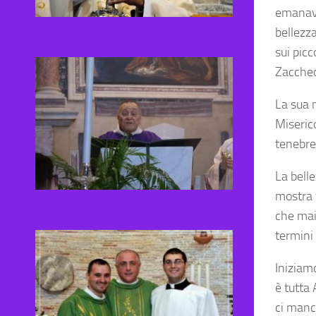
emanava 
bellezza
sui picc
Zaccheo
La sua 
Miserico
tenebre 
La bell
mostra 
che mai
termini 
Iniziamo
è tutta 
ci manca