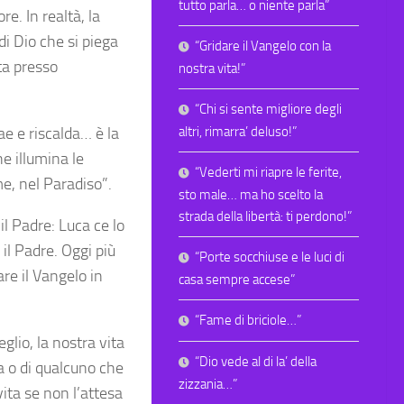
tutto parla… o niente parla”
e. In realtà, la
di Dio che si piega
“Gridare il Vangelo con la
ta presso
nostra vita!”
“Chi si sente migliore degli
e e riscalda… è la
altri, rimarra’ deluso!”
e illumina le
“Vederti mi riapre le ferite,
me, nel Paradiso”.
sto male… ma ho scelto la
strada della libertà: ti perdono!”
l Padre: Luca ce lo
il Padre. Oggi più
“Porte socchiuse e le luci di
re il Vangelo in
casa sempre accese”
“Fame di briciole…”
glio, la nostra vita
“Dio vede al di la’ della
a o di qualcuno che
zizzania…”
vita se non l’attesa