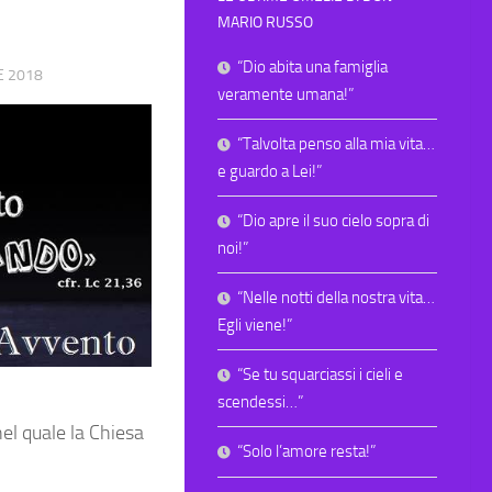
MARIO RUSSO
“Dio abita una famiglia
E 2018
veramente umana!”
“Talvolta penso alla mia vita…
e guardo a Lei!”
“Dio apre il suo cielo sopra di
noi!”
“Nelle notti della nostra vita…
Egli viene!”
“Se tu squarciassi i cieli e
scendessi…”
el quale la Chiesa
“Solo l’amore resta!”