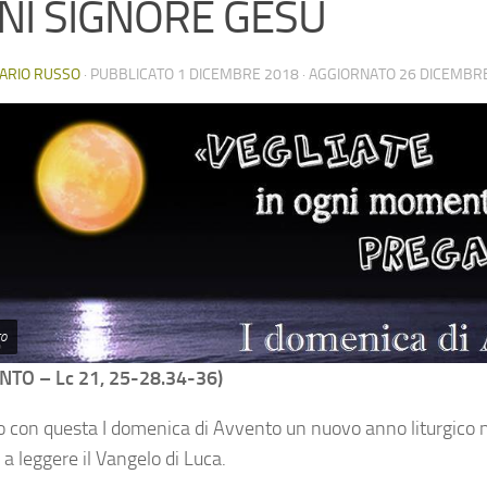
ENI SIGNORE GESU
ARIO RUSSO
· PUBBLICATO
1 DICEMBRE 2018
· AGGIORNATO
26 DICEMBR
to
NTO – Lc 21, 25-28.34-36)
o con questa I domenica di Avvento un nuovo anno liturgico n
a a leggere il Vangelo di Luca.