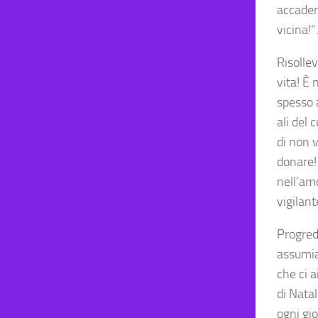
accadere
vicina!”
Risollev
vita! È 
spesso a
ali del 
di non v
donare!
nell’amo
vigilan
Progred
assumia
che ci 
di Nata
ogni gi