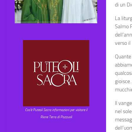
di un Di
La litur
Salmo Re
dell’ann
verso il
Quante 
abbiamo
qualcos
gioisce…
mucchiet
Il vange
Cos'è Puteoli Sacra informazioni per visitare il
nel sole
Rione Terra di Pozzuoli
messagg
dell’uo