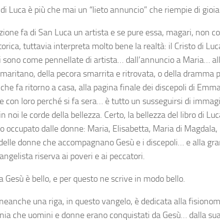
di Luca è più che mai un “lieto annuncio” che riempie di gioia 
zione fa di San Luca un artista e se pure essa, magari, non co
torica, tuttavia interpreta molto bene la realtà: il Cristo di Luca
i sono come pennellate di artista… dall’annuncio a Maria… all
maritano, della pecora smarrita e ritrovata, o della dramma p
che fa ritorno a casa, alla pagina finale dei discepoli di Emm
re con loro perché si fa sera… è tutto un susseguirsi di immag
in noi le corde della bellezza. Certo, la bellezza del libro di 
to occupato dalle donne: Maria, Elisabetta, Maria di Magdala,
delle donne che accompagnano Gesù e i discepoli… e alla gr
angelista riserva ai poveri e ai peccatori.
 Gesù è bello, e per questo ne scrive in modo bello.
neanche una riga, in questo vangelo, è dedicata alla fisionomi
nia che uomini e donne erano conquistati da Gesù… dalla su