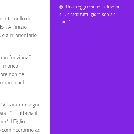
“Una pioggia continua di semi
di Dio cade tutti i giorni sopra di
l ritornello del
noi …”
”. All’inizio
 e a ri-orientarlo
 “non funziona”…
ci manca
uore non ne
formare quel
: “Vi saranno segni
sia…” . Tuttavia il
a” il Figlio
do cominceranno ad