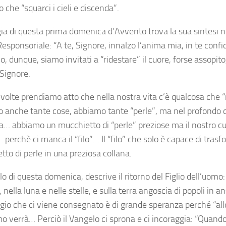
o che “squarci i cieli e discenda”.
gia di questa prima domenica d’Avvento trova la sua sintesi ne
sponsoriale: “A te, Signore, innalzo l’anima mia, in te confido
o, dunque, siamo invitati a “ridestare” il cuore, forse assopito,
 Signore.
volte prendiamo atto che nella nostra vita c’è qualcosa che
 anche tante cose, abbiamo tante “perle”, ma nel profondo 
a… abbiamo un mucchietto di “perle” preziose ma il nostro c
 perchè ci manca il “filo”… Il “filo” che solo è capace di tras
to di perle in una preziosa collana.
lo di questa domenica, descrive il ritorno del Figlio dell’uomo
, nella luna e nelle stelle, e sulla terra angoscia di popoli in an
io che ci viene consegnato è di grande speranza perché “allor
mo verrà… Perciò il Vangelo ci sprona e ci incoraggia: “Quan