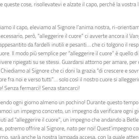
 queste cose, risollevatevi e alzate il capo, perché la vostra 
.
iamo il capo, eleviamo al Signore l’anima nostra, ri-orientiam
necessario, però, “alleggerire il cuore” ci avverte ancora il Va
ppesantito da fardelli inutili e pesanti… che ci tolgono il resp
cuore. Il modo più semplice per “alleggerire il cuore” è quello d
ivere ripiegati su se stessi. Guardarsi attorno per amare, per
 Chiediamo al Signore che ci doni la grazia “di crescere e so
re fra noi e verso tutti”… solo così il nostro cuore si alleggeri
te! Senza fermarci! Senza stancarci!
endo ogni giorno almeno un pochino! Durante questo tempo
moci un impegno concreto, un impegno da verificare ogni g
aiuti ad “alleggerire il cuore”, un impegno che andando a Bet
le, potremo offrire al Signore, nato per noi! Quest’impegno c
orno, sarà anche la nostra lampada accesa, con la quale atten