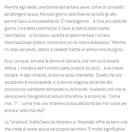
Mentre egli siede, una donna samaritana viene, come di consueto,
ad attingere acqua. Ma quel giorno sarà diverso da tutti gli altri,
perché Gesù la sta aspettando. È mezzogiorno… è l’ora più calda del
giorno, l’ora della stanchezza. E Gesù è stanco della nostra
stanchezza… si fa stanco, accetta di sperimentare l’umana
stanchezza per potersi incontrare con la nostra debolezza. “Mentre
mi stavi cercando, stanco ti sedesti”(canta un antico inno liturgico).
Ecco, dunque, arrivare la donna di Samaria, che non sa di essere
attesa. L’iniziativa dell’incontro parte proprio da Gesù… e le chiede
da bere. A tale richiesta, la donna resta interdetta. Quello che sta
accadendo è inconcepibile, e la donna reagisce ponendo allo
sconosciuto viandante domande su domande, rivelando così che la
vera povera, bisognosa di acqua ristoratrice, è proprio lei: “Come
mai…?”… come mai uno straniero bussa alla porta del mio cuore per
entrare nella mia vita?
La “straniera” tratta Gesù da straniero e l’Assetato offre da bere a lei
che crede di avere acqua nel proprio territorio. È molto significativo