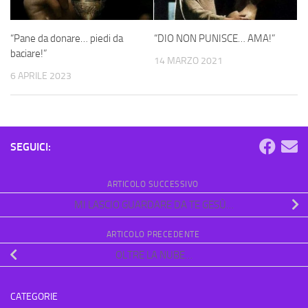
“Pane da donare… piedi da
“DIO NON PUNISCE… AMA!”
baciare!”
14 MARZO 2021
6 APRILE 2023
SEGUICI:
ARTICOLO SUCCESSIVO
MI LASCIO GUARDARE DA TE GESÙ…
ARTICOLO PRECEDENTE
OLTRE LA NUBE…
CATEGORIE