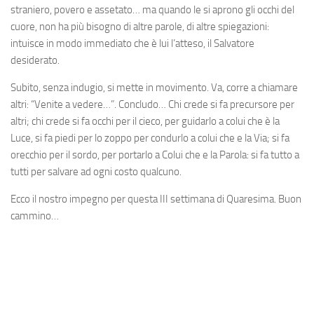
straniero, povero e assetato… ma quando le si aprono gli occhi del
cuore, non ha più bisogno di altre parole, di altre spiegazioni:
intuisce in modo immediato che è lui l’atteso, il Salvatore
desiderato.
Subito, senza indugio, si mette in movimento. Va, corre a chiamare
altri: “Venite a vedere…”. Concludo… Chi crede si fa precursore per
altri; chi crede si fa occhi per il cieco, per guidarlo a colui che è la
Luce, si fa piedi per lo zoppo per condurlo a colui che e la Via; si fa
orecchio per il sordo, per portarlo a Colui che e la Parola: si fa tutto a
tutti per salvare ad ogni costo qualcuno.
Ecco il nostro impegno per questa III settimana di Quaresima. Buon
cammino…