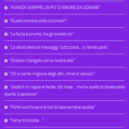
“AVANZA SEMPRE UN PO’ D’AMORE DA DONARE”
“Quella moneta sotto la tunica!?”
“La festa è pronta, ma gli invitati no!”
“La vita è piena di messaggi: tutto parla… o niente parla”
“Gridare il Vangelo con la nostra vita!”
“Chi si sente migliore degli altri, rimarra’ deluso!”
“Vederti mi riapre le ferite, sto male… ma ho scelto la strada della
libertà: ti perdono!”
“Porte socchiuse e le luci di casa sempre accese”
“Fame di briciole…”