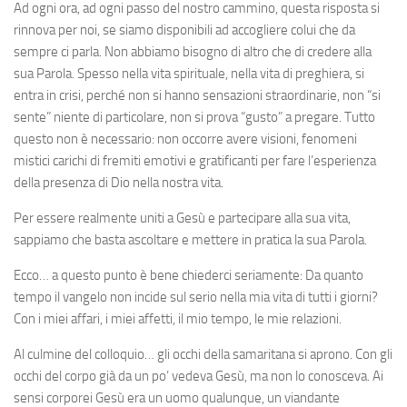
Ad ogni ora, ad ogni passo del nostro cammino, questa risposta si
rinnova per noi, se siamo disponibili ad accogliere colui che da
sempre ci parla. Non abbiamo bisogno di altro che di credere alla
sua Parola. Spesso nella vita spirituale, nella vita di preghiera, si
entra in crisi, perché non si hanno sensazioni straordinarie, non “si
sente” niente di particolare, non si prova “gusto” a pregare. Tutto
questo non è necessario: non occorre avere visioni, fenomeni
mistici carichi di fremiti emotivi e gratificanti per fare l’esperienza
della presenza di Dio nella nostra vita.
Per essere realmente uniti a Gesù e partecipare alla sua vita,
sappiamo che basta ascoltare e mettere in pratica la sua Parola.
Ecco… a questo punto è bene chiederci seriamente: Da quanto
tempo il vangelo non incide sul serio nella mia vita di tutti i giorni?
Con i miei affari, i miei affetti, il mio tempo, le mie relazioni.
Al culmine del colloquio… gli occhi della samaritana si aprono. Con gli
occhi del corpo già da un po’ vedeva Gesù, ma non lo conosceva. Ai
sensi corporei Gesù era un uomo qualunque, un viandante