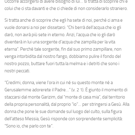
Occorre accorgersi di avere bisogno di lui… si tratta di scoprire chi è
colui che ci sta davanti e che ci chiede di non considerarlo straniero.
Si tratta anche di scoprire che egli ha sete di noi, perché ci ama e
vuole donarsi a noi per dissetarci: “Chi berrà dell’acqua che io gli
darò, non avrà più sete in eterno. Anzi, l’acqua che io gli darò
diventerà in lui una sorgente d’acqua che zampilla per la vita
eterna”. Perché tale sorgente, fin dal suo primo zampillare, non
venga intorbidita dal nostro fango, dobbiamo pulire il fondo del
nostro pozzo, buttare fuori tutta la melma e i detriti che sono i
nostri peccati.
“Credimi, donna, viene l’ora in cui né su questo monte né a
Gerusalemme adorerete il Padre…” (v. 2 1). È giunto il momento di
staccarsi dal monte Garizim, dal “monte di casa mia”, dal territorio
della propria personalità, dal proprio “io”… per stringersi a Gesù. Alla
donna che pone le sue domande sul luogo del culto, sulla figura
dell’atteso Messia, Gesù risponde con sorprendente semplicità:
“Sono io, che parlo con te”.