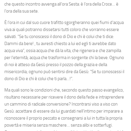
che questo incontro avvenga all’ora Sesta: è l’ora della Croce… è
l’ora della sua sete.
È l’ora in cui dal suo cuore trafitto sgorgheranno quei fiumi d’acqua
viva ai quali potranno dissetarsi tutti coloro che vorranno essere
salvati. “Se tu conoscessi il dono di Dio e chi è colui che ti dice:
Dammi da bere! , tu avresti chiesto a lui ed egli ti avrebbe dato
acqua viva”, ossia acqua che dà la vita, che rigenera e che zampilla
per l’eternità; acqua che trasforma in sorgente chi la beve. Ognuno
di noi è atteso da Gesù presso il pozzo della grazia e della
misericordia; ognuno può sentirsi dire da Gesù: “Se tu conoscessi il
dono di Dio e chi è colui che ti parla…!”.
Ma quali sono le condizioni che, secondo questo passo evangelico,
risultano necessarie per ricevere il dono della fede e intraprendere
un cammino di radicale conversione? Incontrarsi viso a viso con
Gesù: accettare di essere da lui guardati nell’intimo per imparare a
riconoscere il proprio peccato e consegnarsi a lui in tutta la propria
povertà e miseria senza maschere… senza alibi e sotterfugi.