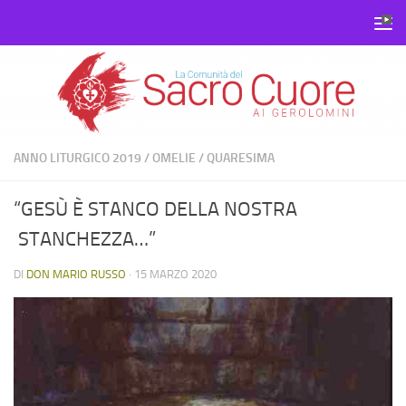
Salta al contenuto
ANNO LITURGICO 2019
/
OMELIE
/
QUARESIMA
“GESÙ È STANCO DELLA NOSTRA
STANCHEZZA…”
DI
DON MARIO RUSSO
·
15 MARZO 2020