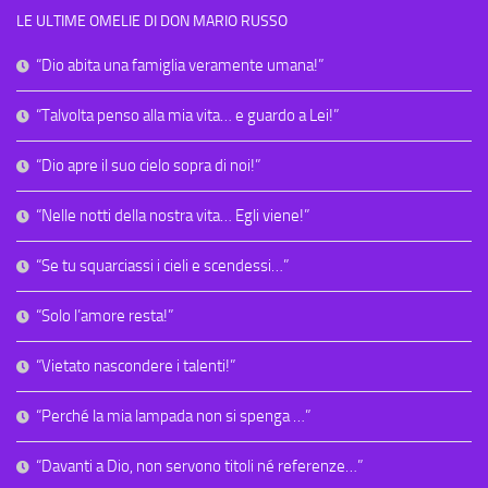
LE ULTIME OMELIE DI DON MARIO RUSSO
“Dio abita una famiglia veramente umana!”
“Talvolta penso alla mia vita… e guardo a Lei!”
“Dio apre il suo cielo sopra di noi!”
“Nelle notti della nostra vita… Egli viene!”
“Se tu squarciassi i cieli e scendessi…”
“Solo l’amore resta!”
“Vietato nascondere i talenti!”
“Perché la mia lampada non si spenga …”
“Davanti a Dio, non servono titoli né referenze…”